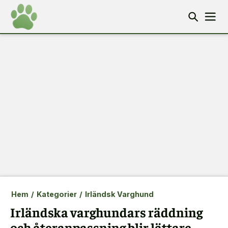
Hem
/
Kategorier
/
Irländsk Varghund
Irländska varghundars räddning
och återanpassning blir lättare