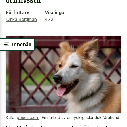
Författare
Visningar
Ulrika Bergman
472
Innehåll
Källa:
pexels.com
,
En närbild av en lycklig isländsk fårahund