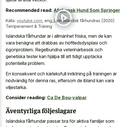
Recommended read:
Afghansk Hund Som Springer
Källa:
youtube.com
,
eng_Latn Isländsk fårhundras [2020]
Temperament & Träning
Isländska fårhundar är i allmänhet friska, men de kan
vara benägna att drabbas av höftledsdysplasi och
ögonproblem. Regelbundna veterinärbesök och
genetiska tester kan hjälpa till att tidigt upptäcka
potentiella problem.
En konsekvent och kärleksfull inriktning på träningen är
nödvändig för denna ras, eftersom de ibland kan vara
viljestarka.
Consider reading:
Ca De Bou-valpar
Äventyrliga följeslagare
Isländska fårhundar passar bra för aktiva familjer som