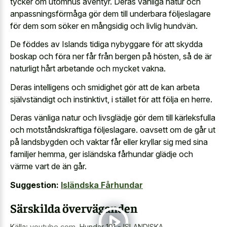
tycker om utomhus äventyr. Deras vänliga natur och
anpassningsförmåga gör dem till underbara följeslagare
för dem som söker en mångsidig och livlig hundvän.
De föddes av Islands tidiga nybyggare för att skydda
boskap och föra ner får från bergen på hösten, så de är
naturligt hårt arbetande och mycket vakna.
Deras intelligens och smidighet gör att de kan arbeta
självständigt och instinktivt, i stället för att följa en herre.
Deras vänliga natur och livsglädje gör dem till kärleksfulla
och motståndskraftiga följeslagare. oavsett om de går ut
på landsbygden och vaktar får eller kryllar sig med sina
familjer hemma, ger isländska fårhundar glädje och
värme vart de än går.
Suggestion:
Isländska Fårhundar
Särskilda överväganden
Källa:
youtube.com
,
Hundar 101 - ISLANDISKA