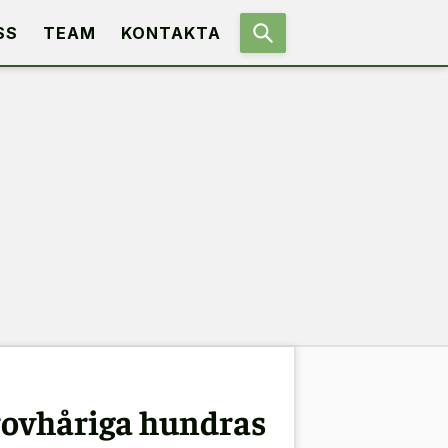
SS
TEAM
KONTAKTA
grovhåriga hundras