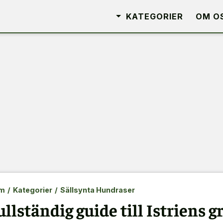
KATEGORIER
OM O
m
/
Kategorier
/
Sällsynta Hundraser
ullständig guide till Istriens 