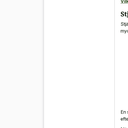
Vil
St
Stj
myc
En 
eft