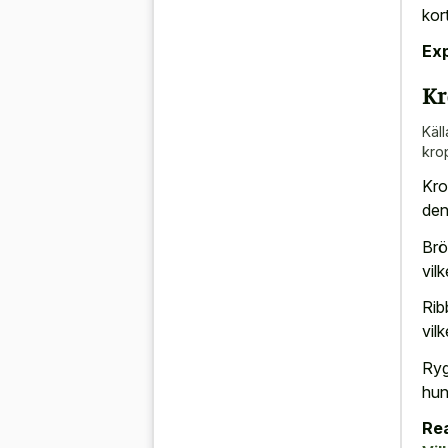
kor
Ex
Kr
Käll
kro
Kro
den
Brö
vil
Rib
vil
Ryg
hun
Rea