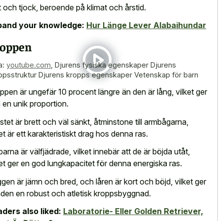
t och tjock, beroende på klimat och årstid.
pand your knowledge:
Hur Länge Lever Alabaihundar
oppen
a:
youtube.com
,
Djurens fysiska egenskaper Djurens
ppsstruktur Djurens kropps egenskaper Vetenskap för barn
ppen är ungefär 10 procent längre än den är lång, vilket ger
 en unik proportion.
stet är brett och väl sänkt, åtminstone till armbågarna,
ket är ett karakteristiskt drag hos denna ras.
barna är välfjädrade, vilket innebär att de är böjda utåt,
ket ger en god lungkapacitet för denna energiska ras.
gen är jämn och bred, och låren är kort och böjd, vilket ger
den en robust och atletisk kroppsbyggnad.
ders also liked:
Laboratorie- Eller Golden Retriever,