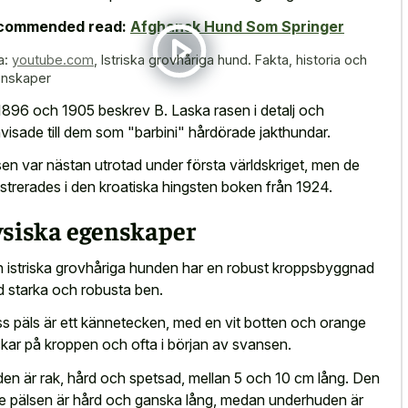
commended read:
Afghansk Hund Som Springer
a:
youtube.com
,
Istriska grovhåriga hund. Fakta, historia och
nskaper
1896 och 1905 beskrev B. Laska rasen i detalj och
visade till dem som "barbini" hårdörade jakthundar.
en var nästan utrotad under första världskriget, men de
istrerades i den kroatiska hingsten boken från 1924.
ysiska egenskaper
 istriska grovhåriga hunden har en robust kroppsbyggnad
 starka och robusta ben.
s päls är ett kännetecken, med en vit botten och orange
ckar på kroppen och ofta i början av svansen.
en är rak, hård och spetsad, mellan 5 och 10 cm lång. Den
re pälsen är hård och ganska lång, medan underhuden är