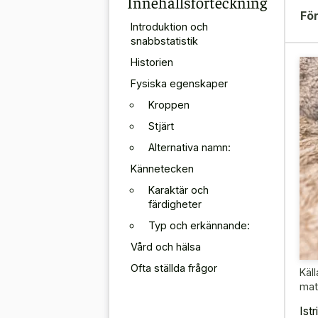
Innehållsförteckning
För
Introduktion och
snabbstatistik
Historien
Fysiska egenskaper
Kroppen
Stjärt
Alternativa namn:
Kännetecken
Karaktär och
färdigheter
Typ och erkännande:
Vård och hälsa
Ofta ställda frågor
Käll
mat
Ist