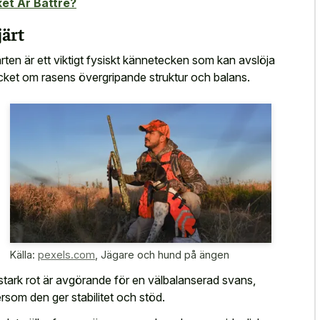
ket Är Bättre?
järt
ärten är ett viktigt fysiskt kännetecken som kan avslöja
ket om rasens övergripande struktur och balans.
Källa:
pexels.com
,
Jägare och hund på ängen
stark rot är avgörande för en välbalanserad svans,
ersom den ger stabilitet och stöd.