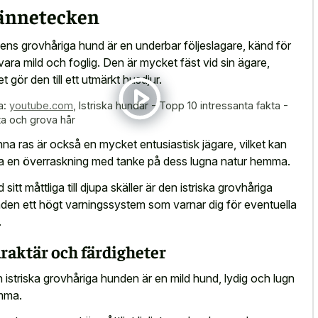
ännetecken
riens grovhåriga hund är en underbar följeslagare, känd för
 vara mild och foglig. Den är mycket fäst vid sin ägare,
et gör den till ett utmärkt husdjur.
a:
youtube.com
,
Istriska hundar - Topp 10 intressanta fakta -
ta och grova hår
na ras är också en mycket entusiastisk jägare, vilket kan
a en överraskning med tanke på dess lugna natur hemma.
 sitt måttliga till djupa skäller är den istriska grovhåriga
den ett högt varningssystem som varnar dig för eventuella
.
raktär och färdigheter
 istriska grovhåriga hunden är en mild hund, lydig och lugn
mma.