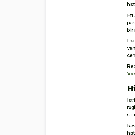
his
Ett
päl
blir
Den
van
cen
Rea
Var
H
Ist
reg
som
Ras
his