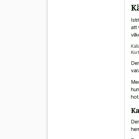
K
Ist
att
vilk
Käll
Kor
Den
var
Med
hun
hot
Ka
Den
he