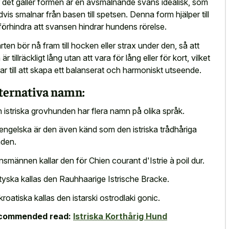
 det gäller formen är en avsmalnande svans idealisk, som
dvis smalnar från basen till spetsen. Denna form hjälper till
 förhindra att svansen hindrar hundens rörelse.
ärten bör nå fram till hocken eller strax under den, så att
är tillräckligt lång utan att vara för lång eller för kort, vilket
rar till att skapa ett balanserat och harmoniskt utseende.
ternativa namn:
 istriska grovhunden har flera namn på olika språk.
engelska är den även känd som den istriska trådhåriga
den.
nsmännen kallar den för Chien courant d'Istrie à poil dur.
tyska kallas den Rauhhaarige Istrische Bracke.
kroatiska kallas den istarski ostrodlaki gonic.
commended read:
Istriska Korthårig Hund