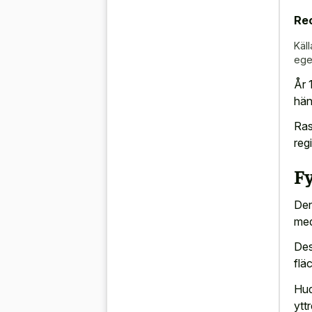
Re
Käll
ege
År 
hän
Ras
reg
F
Den
med
Des
flä
Hud
ytt