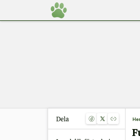
Dela
He
F