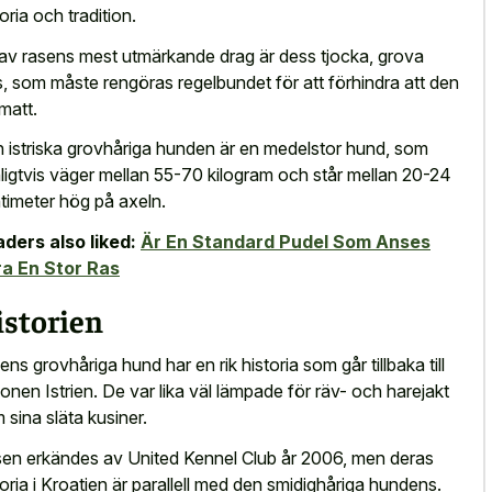
toria och tradition.
 av rasens mest utmärkande drag är dess tjocka, grova
s, som måste rengöras regelbundet för att förhindra att den
 matt.
 istriska grovhåriga hunden är en medelstor hund, som
ligtvis väger mellan 55-70 kilogram och står mellan 20-24
timeter hög på axeln.
ders also liked:
Är En Standard Pudel Som Anses
a En Stor Ras
istorien
riens grovhåriga hund har en rik historia som går tillbaka till
ionen Istrien. De var lika väl lämpade för räv- och harejakt
 sina släta kusiner.
en erkändes av United Kennel Club år 2006, men deras
toria i Kroatien är parallell med den smidighåriga hundens.