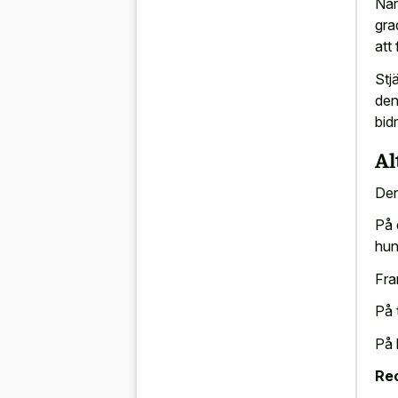
När
gra
att
Stj
den 
bid
Al
Den
På 
hun
Fra
På 
På 
Re