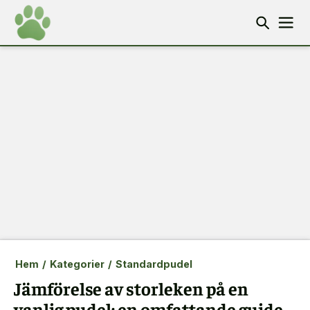
Hem
/
Kategorier
/
Standardpudel
Jämförelse av storleken på en
vanlig pudel: en omfattande guide