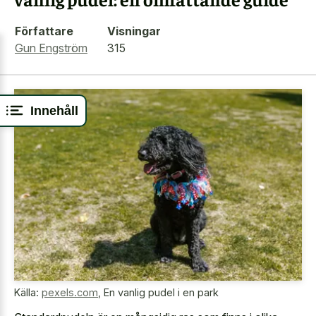
Författare
Visningar
Gun Engström
315
Innehåll
Källa:
pexels.com
,
En vanlig pudel i en park