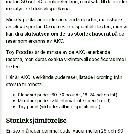
mellan 30 och 45 centimeter lång, i motsats till de mindre
miniatyr- och leksakspudlarna.
Miniatyrpudlar är mindre än standardpudlar, men större
än leksakspudlar. De nämns inte specifikt i texten, men vi
kan
dra slutsatsen om deras storlek baserat
på de
raser som erkänns av AKC.
Toy Poodles är de minsta av de AKC-anerkända
raserna, men deras exakta viktintervall specificeras inte i
texten.
Här är AKC: s erkända pudelraser, listade i ordning från
största till minsta:
Standard pudel (60-70 pounds, 18-24 inches tall)
Miniature pudel (vikt intervall inte specificerat)
Toy pudel (vikt intervall inte specificerat)
Storleksjämförelse
En sex månader gammal pudel väger mellan 25 och 30