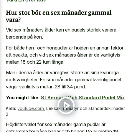
Hur stor bör en sex månader gammal
vara?
Vid sex månaders ålder kan en pudels storlek variera
beroende på kön.
För både han- och honpudlar är höjden en annan faktor
att beakta, och vid sex månaders ålder är de vanligtvis
mellan 18 och 22 tum långa.
Män i denna ålder är vanligtvis större än sina kvinnliga
motsvarigheter. En sex månader gammal kvinnlig pudel
väger vanligtvis mellan 28 till 34 pund.
You might like:
St Bernard Och Standard Pudel Mix
Källa:
youtube.com
,
Leksak, miniatyr och standardskillnader
2
Höjdintervallet för sex månader gamla pudlar är
detsamma för både hanar och honor. De är mellan 18