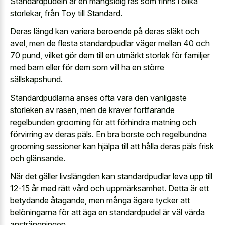
Standardpudeln är en mångsidig ras som finns i olika
storlekar, från Toy till Standard.
Deras längd kan variera beroende på deras släkt och
avel, men de flesta standardpudlar väger mellan 40 och
70 pund, vilket gör dem till en utmärkt storlek för familjer
med barn eller för dem som vill ha en större
sällskapshund.
Standardpudlarna anses ofta vara den vanligaste
storleken av rasen, men de kräver fortfarande
regelbunden grooming för att förhindra matning och
förvirring av deras päls. En bra borste och regelbundna
grooming sessioner kan hjälpa till att hålla deras päls frisk
och glänsande.
När det gäller livslängden kan standardpudlar leva upp till
12-15 år med rätt vård och uppmärksamhet. Detta är ett
betydande åtagande, men många ägare tycker att
belöningarna för att äga en standardpudel är väl värda
ansträngningen.