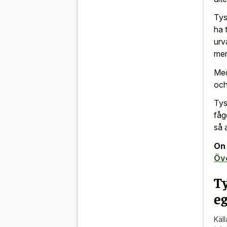
Tys
ha 
urv
mer 
Med
och
Tys
fåg
så 
On 
Öv
T
e
Käll