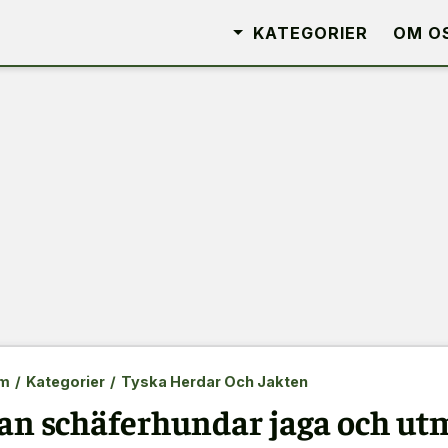
KATEGORIER
OM O
m
/
Kategorier
/
Tyska Herdar Och Jakten
an schäferhundar jaga och ut