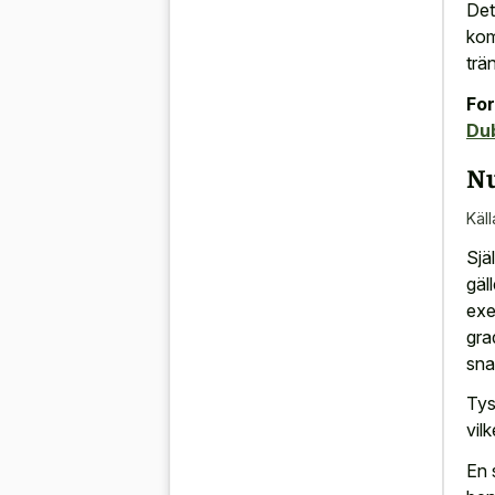
Det
kom
trä
For
Du
Nu
Käll
Sjä
gäl
exe
gra
sna
Tys
vil
En 