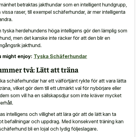
llmänhet betraktas jakthundar som en intelligent hundgrupp,
 vissa raser, till exempel schäferhundar, är mer intelligenta
andra.
 tyska herdehundens höga intelligens gör den lämplig som
thund, men det kanske inte räcker för att den blir en
mgångsrik jakthund.
 might enjoy:
Tyska Schäferhundar
mmer två: Lätt att träna
ka schäferhundar har ett välförtjänt rykte för att vara lätta
träna, vilket gör dem till ett utmärkt val för nybörjare eller
 dem som vill ha en sällskapsdjur som inte kräver mycket
erhåll.
s intelligens och villighet att lära gör att de lätt kan ta
t befallningar och uppdrag. Med konsekvent träning kan
schäferhund bli en lojal och lydig följeslagare.