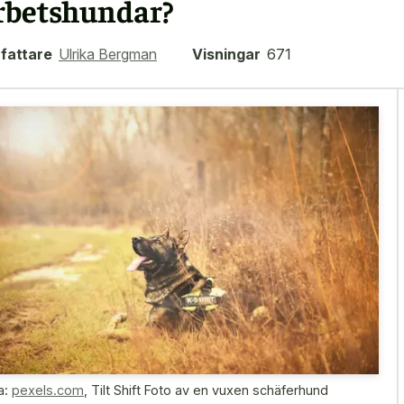
rbetshundar?
fattare
Ulrika Bergman
Visningar
671
a:
pexels.com
,
Tilt Shift Foto av en vuxen schäferhund