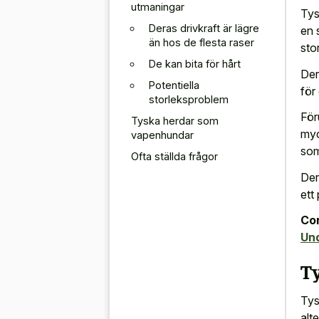
utmaningar
Tys
Deras drivkraft är lägre
en 
än hos de flesta raser
stor
De kan bita för hårt
Der
Potentiella
för
storleksproblem
För
Tyska herdar som
myc
vapenhundar
som
Ofta ställda frågor
Der
ett
Con
Un
T
Tys
alt