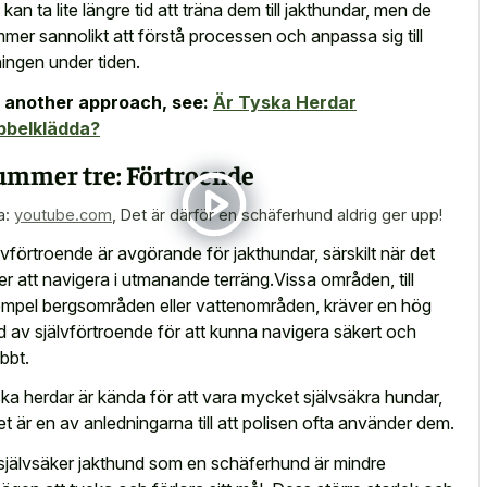
 kan ta lite längre tid att träna dem till jakthundar, men de
mer sannolikt att förstå processen och anpassa sig till
ningen under tiden.
 another approach, see:
Är Tyska Herdar
bbelklädda?
mmer tre: Förtroende
a:
youtube.com
,
Det är därför en schäferhund aldrig ger upp!
lvförtroende är avgörande för jakthundar, särskilt när det
ler att navigera i utmanande terräng.Vissa områden, till
mpel bergsområden eller vattenområden, kräver en hög
d av självförtroende för att kunna navigera säkert och
bbt.
ka herdar är kända för att vara mycket självsäkra hundar,
ket är en av anledningarna till att polisen ofta använder dem.
självsäker jakthund som en schäferhund är mindre