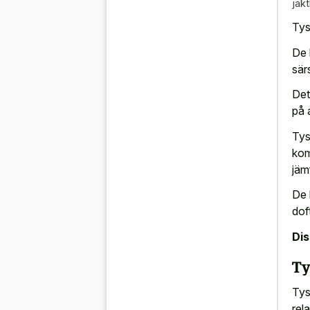
jak
Tys
De 
sär
Det
på 
Tys
kom
jäm
De 
dof
Di
Ty
Tys
rela