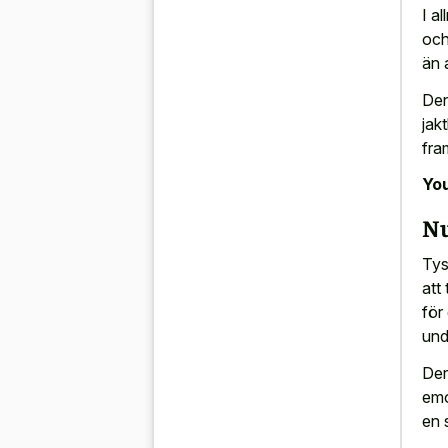
I a
och
än 
Den
jak
fra
You
Nu
Tys
att 
för
und
Dera
emo
en 