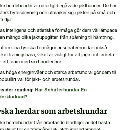
ka herdehundar är naturligt begåvade jakthundar. De har
stark bytesdrivning och utmärker sig i jakten på små och
a djur.
as intelligens och atletiska förmåga gör dem väl lämpade
 en mängd olika jaktuppgifter, från spårning till hämtning.
utom sina fysiska förmågor är schäferhundar också
ket träningsbara, vilket är viktigt för att jaga och arbeta
 ett team med sin handledare.
as höga energinivåer och starka arbetsmoral gör dem till
 populärt val för jakt- och arbetshundar.
sider reading:
Har Schäferhundar En
derklädnad?
yska herdar som arbetshundar
ka herdehundar från arbetande blodlinjer är det bästa
ernativet för en framgångsrik jakthundserfarenhet.