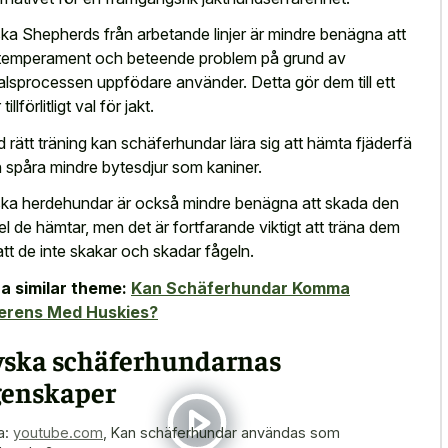
ka Shepherds från arbetande linjer är mindre benägna att
temperament och beteende problem på grund av
alsprocessen uppfödare använder. Detta gör dem till ett
tillförlitligt val för jakt.
 rätt träning kan schäferhundar lära sig att hämta fjäderfä
 spåra mindre bytesdjur som kaniner.
ka herdehundar är också mindre benägna att skada den
el de hämtar, men det är fortfarande viktigt att träna dem
att de inte skakar och skadar fågeln.
a similar theme:
Kan Schäferhundar Komma
erens Med Huskies?
yska schäferhundarnas
genskaper
a:
youtube.com
,
Kan schäferhundar användas som