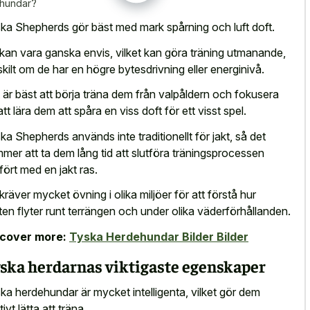
thundar?
ka Shepherds gör bäst med mark spårning och luft doft.
kan vara ganska envis, vilket kan göra träning utmanande,
skilt om de har en högre bytesdrivning eller energinivå.
 är bäst att börja träna dem från valpåldern och fokusera
att lära dem att spåra en
viss doft för ett visst spel
.
ka Shepherds används inte traditionellt för jakt, så det
mer att ta dem lång tid att slutföra träningsprocessen
fört med en jakt ras.
kräver mycket övning i olika miljöer för att förstå hur
ten flyter runt terrängen och under olika väderförhållanden.
scover more:
Tyska Herdehundar Bilder Bilder
ska herdarnas viktigaste egenskaper
ka herdehundar är mycket intelligenta, vilket gör dem
tivt lätta att träna.