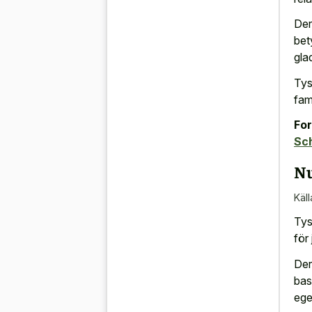
Der
bet
gla
Tys
fami
For
Sc
Nu
Käll
Tys
för 
Der
bas
ege