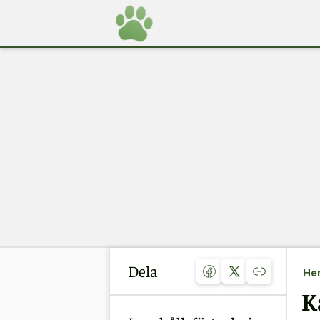
Dela
He
K