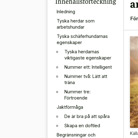
Innehållsförteckning
a
Inledning
För
Tyska herdar som
arbetshundar
Tyska schäferhundarnas
egenskaper
Tyska herdarnas
viktigaste egenskaper
Nummer ett: Intelligent
Nummer två: Lätt att
träna
Nummer tre:
Förtroende
Jaktförmåga
De är bra på att spåra
Skapa en doftled
Käll
Begränsningar och