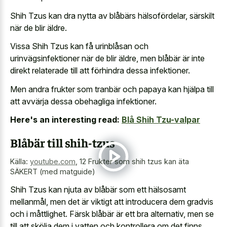
Shih Tzus kan dra nytta av blåbärs hälsofördelar, särskilt
när de blir äldre.
Vissa Shih Tzus kan få urinblåsan och
urinvägsinfektioner när de blir äldre, men blåbär är inte
direkt relaterade till att förhindra dessa infektioner.
Men andra frukter som tranbär och papaya kan hjälpa till
att avvärja dessa obehagliga infektioner.
Here's an interesting read:
Blå Shih Tzu-valpar
Blåbär till shih-tzus
Källa:
youtube.com
,
12 Frukter som shih tzus kan äta
SÄKERT (med matguide)
Shih Tzus kan njuta av blåbär som ett hälsosamt
mellanmål, men det är viktigt att introducera dem gradvis
och i måttlighet. Färsk blåbär är ett bra alternativ, men se
till att skölja dem i vatten och kontrollera om det finns