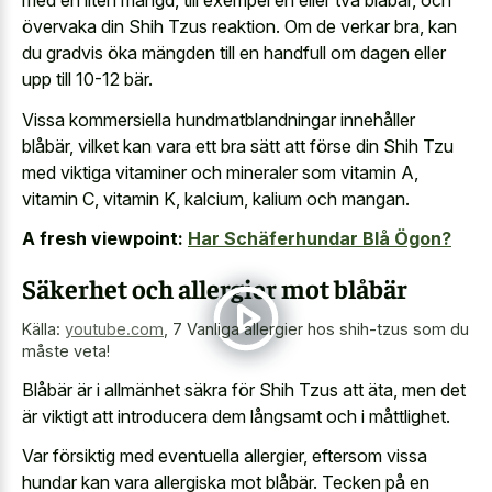
med en liten mängd, till exempel en eller två blåbär, och
övervaka din Shih Tzus reaktion. Om de verkar bra, kan
du gradvis öka mängden till en handfull om dagen eller
upp till 10-12 bär.
Vissa kommersiella hundmatblandningar innehåller
blåbär, vilket kan vara ett bra sätt att förse din Shih Tzu
med viktiga vitaminer och mineraler som vitamin A,
vitamin C, vitamin K, kalcium, kalium och mangan.
A fresh viewpoint:
Har Schäferhundar Blå Ögon?
Säkerhet och allergier mot blåbär
Källa:
youtube.com
,
7 Vanliga allergier hos shih-tzus som du
måste veta!
Blåbär är i allmänhet säkra för Shih Tzus att äta, men det
är viktigt att introducera dem långsamt och i måttlighet.
Var försiktig med eventuella allergier, eftersom vissa
hundar kan vara allergiska mot blåbär. Tecken på en