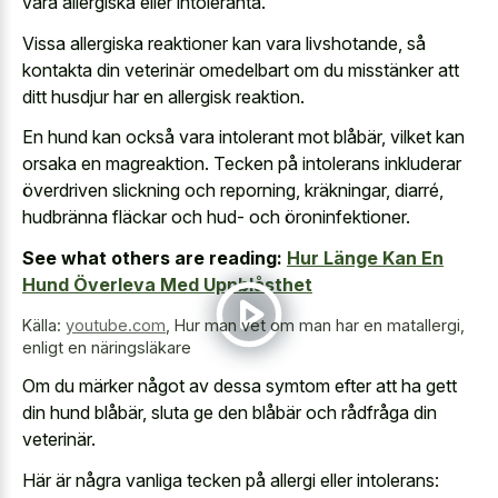
vara allergiska eller intoleranta.
Vissa allergiska reaktioner kan vara livshotande, så
kontakta din veterinär omedelbart om du misstänker att
ditt husdjur har en allergisk reaktion.
En hund kan också vara intolerant mot blåbär, vilket kan
orsaka en magreaktion. Tecken på intolerans inkluderar
överdriven slickning och reporning, kräkningar, diarré,
hudbränna fläckar och hud- och öroninfektioner.
See what others are reading:
Hur Länge Kan En
Hund Överleva Med Uppblåsthet
Källa:
youtube.com
,
Hur man vet om man har en matallergi,
enligt en näringsläkare
Om du märker något av dessa symtom efter att ha gett
din hund blåbär, sluta ge den blåbär och rådfråga din
veterinär.
Här är några vanliga tecken på allergi eller intolerans: