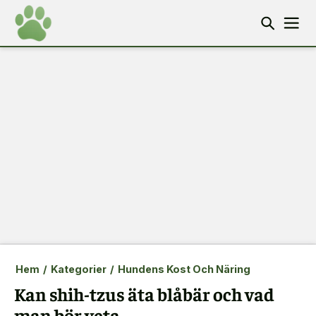
Hem
/
Kategorier
/
Hundens Kost Och Näring
Kan shih-tzus äta blåbär och vad
man bör veta