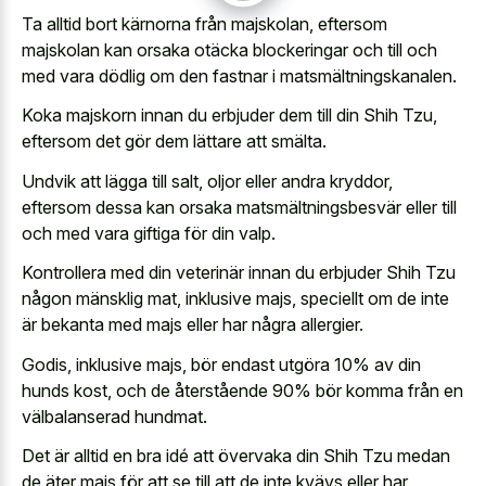
Ta alltid bort kärnorna från majskolan, eftersom
majskolan kan orsaka otäcka blockeringar och till och
med vara dödlig om den fastnar i matsmältningskanalen.
Koka majskorn innan du erbjuder dem till din Shih Tzu,
eftersom det gör dem lättare att smälta.
Undvik att lägga till salt, oljor eller andra kryddor,
eftersom dessa kan orsaka matsmältningsbesvär eller till
och med vara giftiga för din valp.
Kontrollera med din veterinär innan du erbjuder Shih Tzu
någon mänsklig mat, inklusive majs, speciellt om de inte
är bekanta med majs eller har några allergier.
Godis, inklusive majs, bör endast utgöra 10% av din
hunds kost, och de återstående 90% bör komma från en
välbalanserad hundmat.
Det är alltid en bra idé att övervaka din Shih Tzu medan
de äter majs för att se till att de inte kvävs eller har