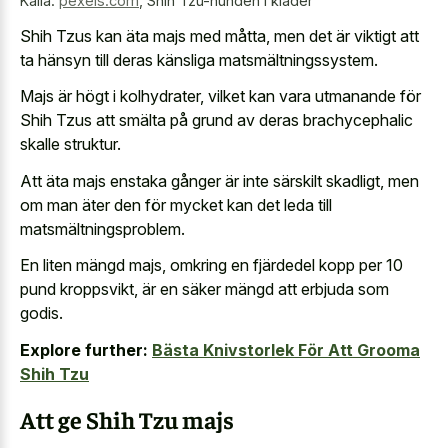
Källa:
pexels.com
,
Shih Tzu-hunden i kläder
Shih Tzus kan äta majs med måtta, men det är viktigt att
ta hänsyn till deras känsliga matsmältningssystem.
Majs är högt i kolhydrater, vilket kan vara utmanande för
Shih Tzus att smälta på grund av deras brachycephalic
skalle struktur.
Att äta majs enstaka gånger är inte särskilt skadligt, men
om man äter den för mycket kan det leda till
matsmältningsproblem.
En liten mängd majs, omkring en fjärdedel kopp per 10
pund kroppsvikt, är en säker mängd att erbjuda som
godis.
Explore further:
Bästa Knivstorlek För Att Grooma
Shih Tzu
Att ge Shih Tzu majs