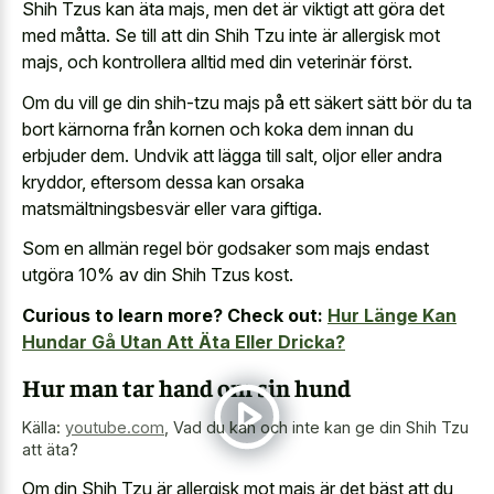
Shih Tzus kan äta majs, men det är viktigt att göra det
med måtta. Se till att din Shih Tzu inte är allergisk mot
majs, och kontrollera alltid med din veterinär först.
Om du vill ge din shih-tzu majs på ett säkert sätt bör du ta
bort kärnorna från kornen och koka dem innan du
erbjuder dem. Undvik att lägga till salt, oljor eller andra
kryddor, eftersom dessa kan orsaka
matsmältningsbesvär eller vara giftiga.
Som en allmän regel bör godsaker som majs endast
utgöra 10% av din Shih Tzus kost.
Curious to learn more? Check out:
Hur Länge Kan
Hundar Gå Utan Att Äta Eller Dricka?
Hur man tar hand om sin hund
Källa:
youtube.com
,
Vad du kan och inte kan ge din Shih Tzu
att äta?
Om din Shih Tzu är allergisk mot majs är det bäst att du