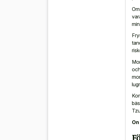
Om 
var
min
Fry
tan
ris
Mor
och
mor
lug
Kom
bäs
Tzu
On 
F