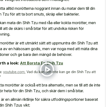
tta alltid morötterna noggrant innan du matar dem till din
h Tzu för att ta bort smuts, skräp eller bakterier.
kan mata din Shih Tzu med råa eller kokta morötter, men
ill att de skärs i små bitar för att undvika risken för
vning.
morötter är ett utmärkt sätt att uppmuntra din Shih Tzu att
ta av en hälsosam godis, men var noga med att mäta dina
tioner och ge bara den mängd de behöver.
th a look:
Att Borsta En Shih Tzu
a:
youtube.com
,
Vad du kan och inte kan ge din Shih Tzu att
?
ta morötter är också ett bra alternativ, men se till att de inte
för heta för din Shih Tzu, och skär dem i små bitar.
 är en allmän riktlinje för säkra utfodringsportioner baserat
din Shih Tzus vikt: