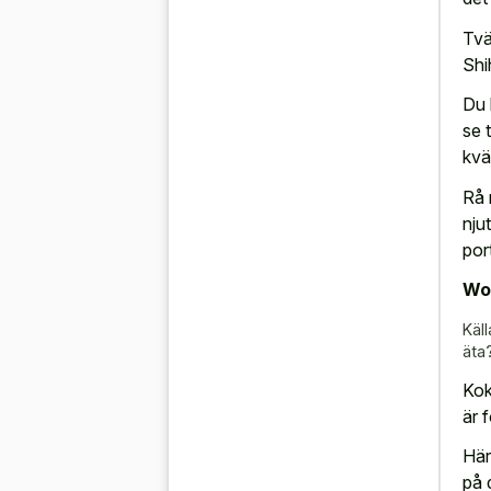
Tvä
Shi
Du 
se t
kvä
Rå 
nju
por
Wor
Käll
äta
Kok
är 
Här
på 