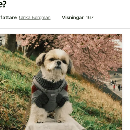
e?
fattare
Ulrika Bergman
Visningar
167