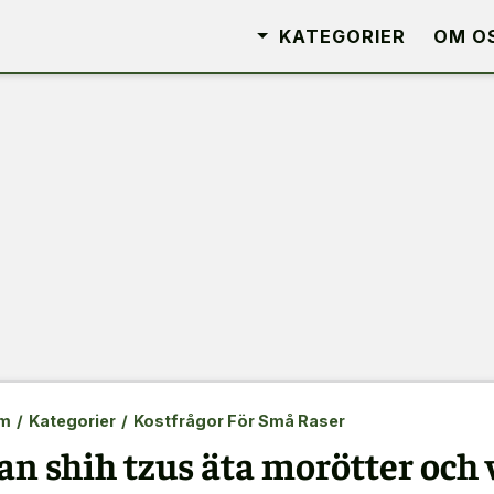
KATEGORIER
OM O
m
/
Kategorier
/
Kostfrågor För Små Raser
an shih tzus äta morötter och 