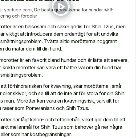
a:
youtube.com
,
De bästa grönsakerna för hundar 🐶🥦
ering och fördelar
ötter är en hälsosam och säker godis för Shih Tzus, men
 är viktigt att introducera dem ordentligt för att undvika
smältningsproblem. Tvätta alltid morötterna noggrant
an du matar dem till din hund.
morötter är en favorit bland hundar och är lätta att servera,
 kokta morötter kan vara ett bättre val om din hund har
smältningsproblem.
 att förhindra risken för kvävning, skär morötterna i små
r eller skivor, och se till att de inte är för stora för din Shih
s mun. Morötter kan vara en kvävningsrisk, särskilt för
 raser som Pomeranians och Shih Tzus.
tter har lågt kalori- och fettinnehåll, vilket gör dem till ett
ärkt mellanmål för Shih Tzus som behöver gå ner några
o eller som har kostbegränsningar.