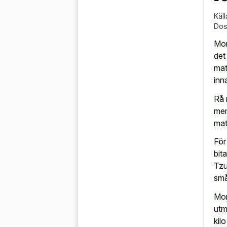
Käll
Dos
Mor
det
mat
inn
Rå 
men
mat
För
bita
Tzu
små
Morö
utm
kil