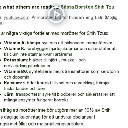
 what others are reading:
Bästa Borsten Shih Tzu
a:
youtube.com
,
Är morötter bra för hundar? eng_Latn (Möjlig
ta)
 är några viktiga fördelar med morötter för Shih Tzus:
Vitamin A:
främjar syn och ett hälsosamt immunförsvar
Vitamin K:
förebygger hjärtsjukdomar och säkerställer att
kalcium inte stannar kvar i artärerna
Potassium:
hjälper till hjärt-, muskel- och
nervladdningsfunktioner
Vitamin B6:
syntetiserar neurotransmittorer som serotonin
och dopamin
Kalcium:
stöder korrekt tillväxt och utveckling, främjar
friska tänder och ben
Järn:
transporterar syre till blodceller och säkerställer att
många enzymer fungerar korrekt
 ihåg att morötter inte bör utgöra mer än 10% av Shih
s dagliga kaloriintag för att undvika obalanser i
ingsinnehållet och matsmältningsproblem.