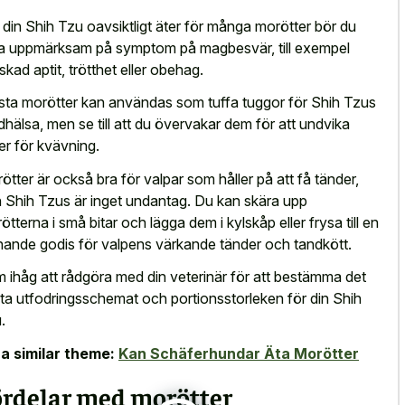
din Shih Tzu oavsiktligt äter för många morötter bör du
a uppmärksam på symptom på magbesvär, till exempel
skad aptit, trötthet eller obehag.
sta morötter kan användas som tuffa tuggor för Shih Tzus
dhälsa, men se till att du övervakar dem för att undvika
ker för kvävning.
ötter är också bra för valpar som håller på att få tänder,
 Shih Tzus är inget undantag. Du kan skära upp
ötterna i små bitar och lägga dem i kylskåp eller frysa till en
nande godis för valpens värkande tänder och tandkött.
 ihåg att rådgöra med din veterinär för att bestämma det
ta utfodringsschemat och portionsstorleken för din Shih
.
a similar theme:
Kan Schäferhundar Äta Morötter
ördelar med morötter