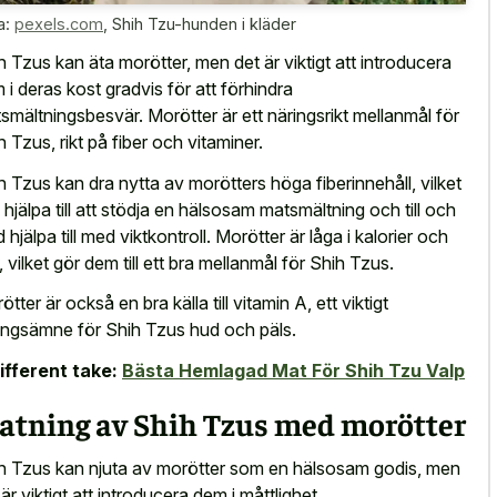
a:
pexels.com
,
Shih Tzu-hunden i kläder
h Tzus kan äta morötter, men det är viktigt att introducera
 i deras kost gradvis för att förhindra
smältningsbesvär. Morötter är ett näringsrikt mellanmål för
h Tzus, rikt på fiber och vitaminer.
h Tzus kan dra nytta av morötters höga fiberinnehåll, vilket
 hjälpa till att stödja en hälsosam matsmältning och till och
 hjälpa till med viktkontroll. Morötter är låga i kalorier och
t, vilket gör dem till ett bra mellanmål för Shih Tzus.
tter är också en bra källa till vitamin A, ett viktigt
ingsämne för Shih Tzus hud och päls.
ifferent take:
Bästa Hemlagad Mat För Shih Tzu Valp
atning av Shih Tzus med morötter
h Tzus kan njuta av morötter som en hälsosam godis, men
 är viktigt att introducera dem i måttlighet.