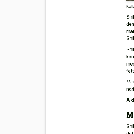
Käll
Shi
dem
mat
Shi
Shi
kan
med
fet
Morö
när
A d
M
Shi
det