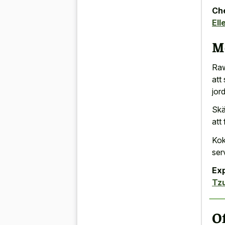
Che
Ell
M
Raw
att
jord
Skä
att
Kok
ser
Exp
Tz
Of