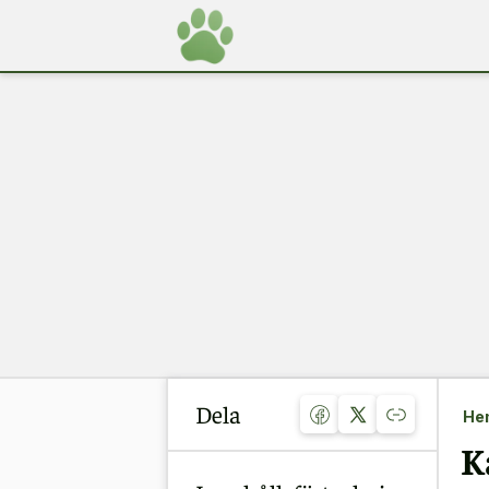
Dela
He
K