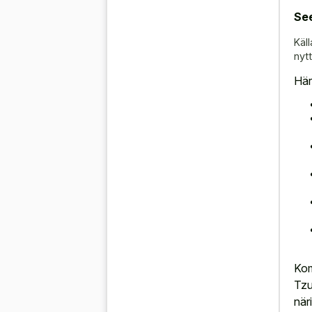
See
Käll
nyt
Här
Kom
Tzu
när