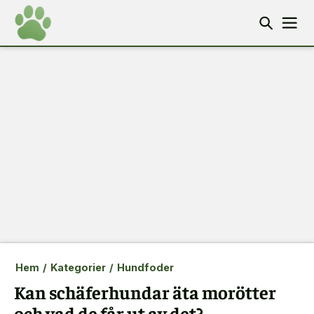
Hem
/
Kategorier
/
Hundfoder
Kan schäferhundar äta morötter
och vad de får ut av det?