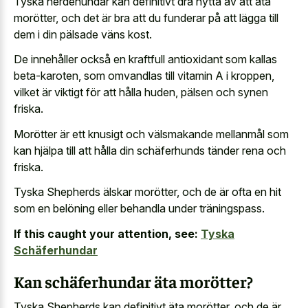
Tyska herdehundar kan definitivt dra nytta av att äta
morötter, och det är bra att du funderar på att lägga till
dem i din pälsade väns kost.
De innehåller också en kraftfull antioxidant som kallas
beta-karoten, som omvandlas till vitamin A i kroppen,
vilket är viktigt för att hålla huden, pälsen och synen
friska.
Morötter är ett knusigt och välsmakande mellanmål som
kan hjälpa till att hålla din schäferhunds tänder rena och
friska.
Tyska Shepherds älskar morötter, och de är ofta en hit
som en belöning eller behandla under träningspass.
If this caught your attention, see:
Tyska
Schäferhundar
Kan schäferhundar äta morötter?
Tyska Shepherds kan definitivt äta morötter, och de är