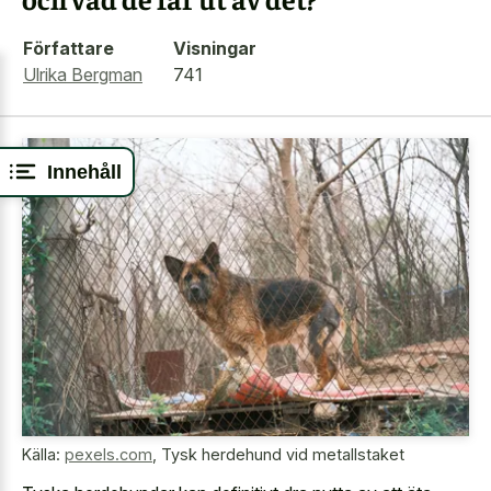
Författare
Visningar
Ulrika Bergman
741
Innehåll
Källa:
pexels.com
,
Tysk herdehund vid metallstaket