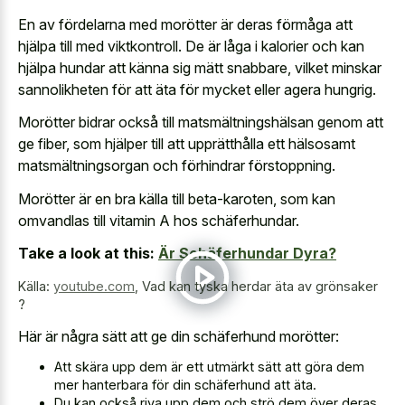
En av fördelarna med morötter är deras förmåga att
hjälpa till med viktkontroll. De är låga i kalorier och kan
hjälpa hundar att känna sig mätt snabbare, vilket minskar
sannolikheten för att äta för mycket eller agera hungrig.
Morötter bidrar också till matsmältningshälsan genom att
ge fiber, som hjälper till att upprätthålla ett hälsosamt
matsmältningsorgan och förhindrar förstoppning.
Morötter är en bra källa till beta-karoten, som kan
omvandlas till vitamin A hos schäferhundar.
Take a look at this:
Är Schäferhundar Dyra?
Källa:
youtube.com
,
Vad kan tyska herdar äta av grönsaker
?
Här är några sätt att ge din schäferhund morötter:
Att skära upp dem är ett utmärkt sätt att göra dem
mer hanterbara för din schäferhund att äta.
Du kan också riva upp dem och strö dem över deras