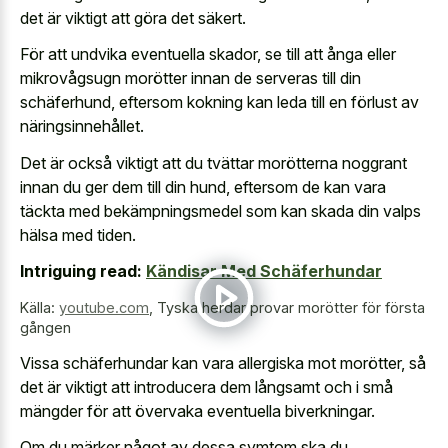
det är viktigt att göra det säkert.
För att undvika eventuella skador, se till att ånga eller
mikrovågsugn morötter innan de serveras till din
schäferhund, eftersom kokning kan leda till en förlust av
näringsinnehållet.
Det är också viktigt att du tvättar morötterna noggrant
innan du ger dem till din hund, eftersom de kan vara
täckta med bekämpningsmedel som kan skada din valps
hälsa med tiden.
Intriguing read:
Kändisar Med Schäferhundar
Källa:
youtube.com
,
Tyska herdar provar morötter för första
gången
Vissa schäferhundar kan vara allergiska mot morötter, så
det är viktigt att introducera dem långsamt och i små
mängder för att övervaka eventuella biverkningar.
Om du märker något av dessa symtom ska du