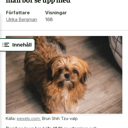
Författare
Visningar
Ulrika Bergman
168
Innehåll
Källa:
pexels.com
,
Brun Shih Tzu-valp