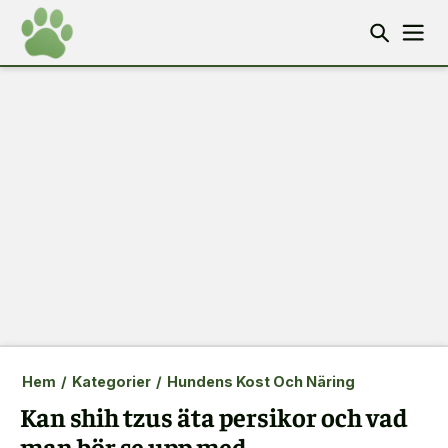
Hem
/
Kategorier
/
Hundens Kost Och Näring
Kan shih tzus äta persikor och vad
man bör se upp med