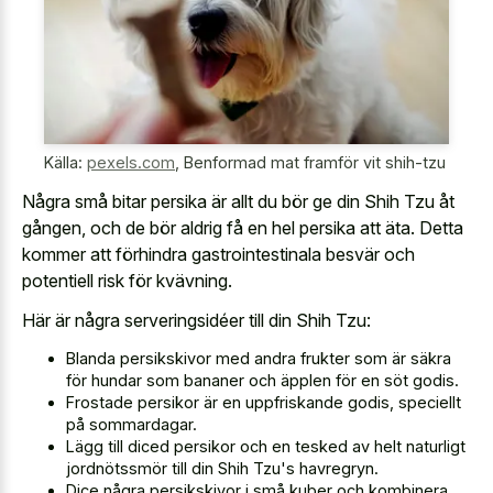
Källa:
pexels.com
,
Benformad mat framför vit shih-tzu
Några små bitar persika är allt du bör ge din Shih Tzu åt
gången, och de bör aldrig få en hel persika att äta. Detta
kommer att förhindra gastrointestinala besvär och
potentiell risk för kvävning.
Här är några serveringsidéer till din Shih Tzu:
Blanda persikskivor med andra frukter som är säkra
för hundar som bananer och äpplen för en söt godis.
Frostade persikor är en uppfriskande godis, speciellt
på sommardagar.
Lägg till diced persikor och en tesked av helt naturligt
jordnötssmör till din Shih Tzu's havregryn.
Dice några persikskivor i små kuber och kombinera