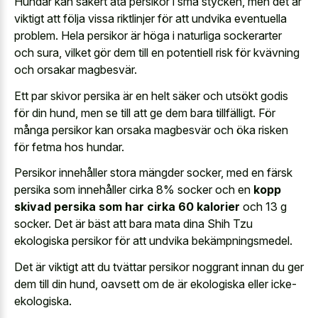
Hundar kan säkert äta persikor i små stycken, men det är
viktigt att följa vissa riktlinjer för att undvika eventuella
problem. Hela persikor är höga i naturliga sockerarter
och sura, vilket gör dem till en potentiell risk för kvävning
och orsakar magbesvär.
Ett par skivor persika är en helt säker och utsökt godis
för din hund, men se till att ge dem bara tillfälligt. För
många persikor kan orsaka magbesvär och öka risken
för fetma hos hundar.
Persikor innehåller stora mängder socker, med en färsk
persika som innehåller cirka 8% socker och en
kopp
skivad persika som har cirka 60 kalorier
och 13 g
socker. Det är bäst att bara mata dina Shih Tzu
ekologiska persikor för att undvika bekämpningsmedel.
Det är viktigt att du tvättar persikor noggrant innan du ger
dem till din hund, oavsett om de är ekologiska eller icke-
ekologiska.