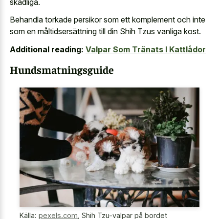
skadliga.
Behandla torkade persikor som ett komplement och inte
som en måltidsersättning till din Shih Tzus vanliga kost.
Additional reading:
Valpar Som Tränats I Kattlådor
Hundsmatningsguide
Källa:
pexels.com
,
Shih Tzu-valpar på bordet