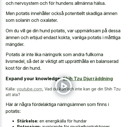
och nervsystem och för hundens allmänna hälsa.
Men potatis innehåller också potentiellt skadliga ämnen
som solanin och oxalater.
Om du vill ge din hund potatis, var uppmärksam på dessa
ämnen och erbjud endast kokta, vanliga potatis i måttliga
mängder.
Potatis är inte lika näringsrik som andra fullkorna
livsmedel, så det är viktigt att upprätthålla en balanserad
kost för din hund.
Expand your knowledge:
Shih Tzu Djurräddning
Källa:
youtube.com
,
Vad du kan och inte kan ge din Shih Tzu
att äta?
Här är några fördelaktiga näringsämnen som finns i
potatis:
Stärkelse:
en energikälla för hundar
Potassium:
avgörande för muskelkontraktioner,