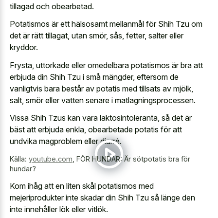
tillagad och obearbetad.
Potatismos är ett hälsosamt mellanmål för Shih Tzu om
det är rätt tillagat, utan smör, sås, fetter, salter eller
kryddor.
Frysta, uttorkade eller omedelbara potatismos är bra att
erbjuda din Shih Tzu i små mängder, eftersom de
vanligtvis bara består av potatis med tillsats av mjölk,
salt, smör eller vatten senare i matlagningsprocessen.
Vissa Shih Tzus kan vara laktosintoleranta, så det är
bäst att erbjuda enkla,
obearbetade potatis för att
undvika magproblem
eller diarré.
Källa:
youtube.com
,
FÖR HUNDAR: Är sötpotatis bra för
hundar?
Kom ihåg att en liten skål potatismos med
mejeriprodukter inte skadar din Shih Tzu så länge den
inte innehåller lök eller vitlök.