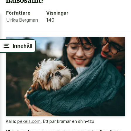
Författare
Visningar
Ulrika Bergman
140
Innehåll
Källa:
pexels.com
,
Ett par kramar en shih-tzu