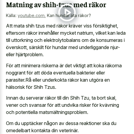
Matning av shih-tzus med räkor
Källa:
youtube.com
,
Kan hundar äta räkor?
Att mata shih tzus med räkor kräver viss försiktighet,
eftersom räkor innehåller mycket natrium, vilket kan leda
till uttorkning och elektrolytobalans om de konsumeras i
överskott, särskilt för hundar med underliggande njur-
eller hjärtproblem.
För att minimera riskerna är det viktigt att koka räkorna
noggrant för att döda eventuella bakterier eller
parasiter.Rå eller underkokta räkor kan utgöra en
hälsorisk för Shih Tzus.
Innan du serverar räkor till din Shih Tzu, ta bort skal,
vener och svansar för att undvika risker för kvävning
och potentiella matsmältningsproblem.
Om du upptäcker någon av dessa reaktioner ska du
omedelbart kontakta din veterinär.