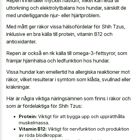
Repen innehåller mycket natrium, vilket kan leda till
uttorkning och elektrolytbalans hos hundar, särskilt de
med underliggande njur- eller hjärtproblem.
Med mått ger räkor vissa hälsofördelar för Shih Tzus,
inklusive en bra källa till protein, vitamin B12 och
antioxidanter.
Repen är också en rik källa till omega-3-fettsyror, som
främjar hjärnhälsa och ledfunktion hos hundar.
Vissa hundar kan emellertid ha allergiska reaktioner mot
räkor, vilket resulterar i symtom som klåda, svullnad eller
kräkningar.
Här är några viktiga näringsämnen som finns i räkor och
som är fördelaktiga för Shih Tzus:
Protein:
Viktigt för att bygga upp och upprätthålla
muskelmassa.
Vitamin B12:
Viktigt för nervfunktion och produktion
av röda blodkroppar.