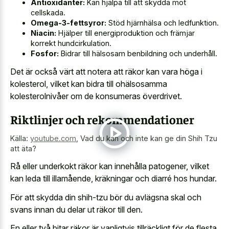
Antioxidanter:
Kan hjälpa till att skydda mot
cellskada.
Omega-3-fettsyror:
Stöd hjärnhälsa och ledfunktion.
Niacin:
Hjälper till energiproduktion och främjar
korrekt hundcirkulation.
Fosfor:
Bidrar till hälsosam benbildning och underhåll.
Det är också värt att notera att räkor kan vara höga i
kolesterol, vilket kan bidra till ohälsosamma
kolesterolnivåer om de konsumeras överdrivet.
Riktlinjer och rekommendationer
Källa:
youtube.com
,
Vad du kan och inte kan ge din Shih Tzu
att äta?
Rå eller underkokt räkor kan innehålla patogener, vilket
kan leda till illamående, kräkningar och diarré hos hundar.
För att skydda din shih-tzu bör du avlägsna skal och
svans innan du delar ut räkor till den.
En eller två bitar räkor är vanligtvis tillräckligt för de flesta