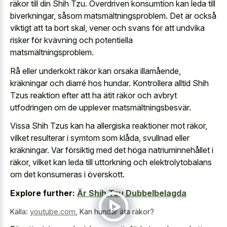
räkor till din Shih Tzu. Överdriven konsumtion kan leda till
biverkningar, såsom matsmältningsproblem. Det är också
viktigt att ta bort skal, vener och svans för att undvika
risker för kvävning och potentiella
matsmältningsproblem.
Rå eller underkokt räkor kan orsaka illamående,
kräkningar och diarré hos hundar. Kontrollera alltid Shih
Tzus reaktion efter att ha ätit räkor och avbryt
utfodringen om de upplever matsmältningsbesvär.
Vissa Shih Tzus kan ha allergiska reaktioner mot räkor,
vilket resulterar i symtom som klåda, svullnad eller
kräkningar. Var försiktig med det höga natriuminnehållet i
räkor, vilket kan leda till uttorkning och elektrolytobalans
om det konsumeras i överskott.
Explore further:
Är Shih Tzu Dubbelbelagda
Källa:
youtube.com
,
Kan hundar äta räkor?