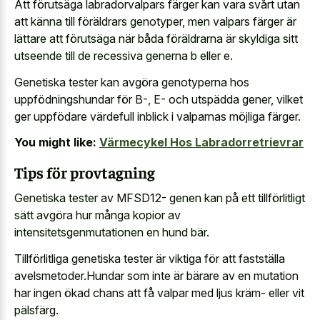
Att förutsäga labradorvalpars färger kan vara svårt utan
att känna till föräldrars genotyper, men valpars färger är
lättare att förutsäga när båda föräldrarna är skyldiga sitt
utseende till de recessiva generna b eller e.
Genetiska tester kan avgöra genotyperna hos
uppfödningshundar för B-, E- och utspädda gener, vilket
ger uppfödare värdefull inblick i valparnas möjliga färger.
You might like:
Värmecykel Hos Labradorretrievrar
Tips för provtagning
Genetiska tester av MFSD12- genen kan på ett tillförlitligt
sätt avgöra hur många kopior av
intensitetsgenmutationen en hund bär.
Tillförlitliga genetiska tester är viktiga för att fastställa
avelsmetoder.Hundar som inte är bärare av en mutation
har ingen ökad chans att få valpar med ljus kräm- eller vit
pälsfärg.