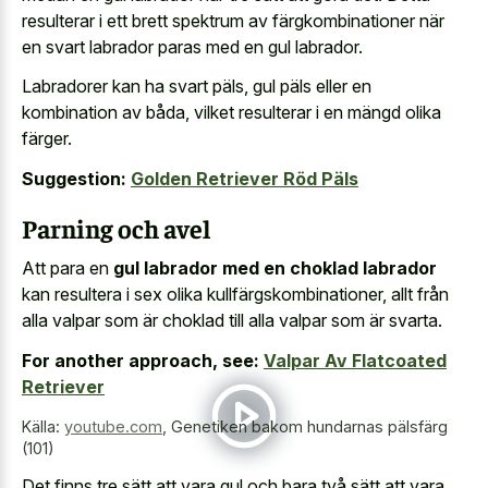
resulterar i ett brett spektrum av färgkombinationer när
en svart labrador paras med en gul labrador.
Labradorer kan ha svart päls, gul päls eller en
kombination av båda, vilket resulterar i en mängd olika
färger.
Suggestion:
Golden Retriever Röd Päls
Parning och avel
Att para en
gul labrador med en choklad labrador
kan resultera i sex olika kullfärgskombinationer, allt från
alla valpar som är choklad till alla valpar som är svarta.
For another approach, see:
Valpar Av Flatcoated
Retriever
Källa:
youtube.com
,
Genetiken bakom hundarnas pälsfärg
(101)
Det finns tre sätt att vara gul och bara två sätt att vara