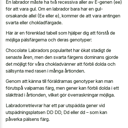
En labrador måste ha två recessiva aller av E-genen (ee)
för att vara gul. Om en labrador bara har en gul-
orsakande allel (Ee eller e), kommer de att vara antingen
svarta eller chokladfärgade.
Här är en förenklad tabell som hjälper dig att förstå de
möjliga pälsfärgerna och deras genotyper:
Chocolate Labradors popularitet har ökat stadigt de
senaste åren, men den svarta färgens dominans gjorde
det möjligt för våra chokladvänner att förbli dolda och
sällsynta med rasen i många årtionden.
Genom att känna till föräldrarnas genotyper kan man
förutspå valparnas färg, men gener kan förbli dolda i ett
släktträd i årtionden, vilket gör överraskningar möjliga.
Labradorretrievrar har ett par utspädda gener vid
utspädningsplatsen DD DD, Dd eller dd – som kan
påverka pälsens färg.