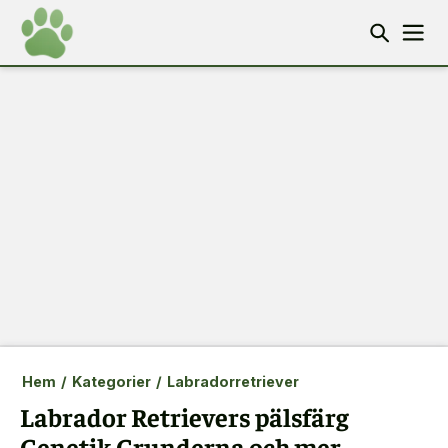
Hem
/
Kategorier
/
Labradorretriever
Labrador Retrievers pälsfärg
Genetik Grunderna och mer