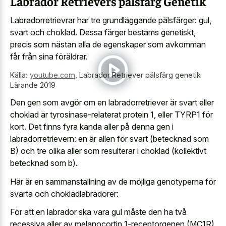
Labrador Retrievers pälsfärg Genetik
Labradorretrievrar har tre grundläggande pälsfärger: gul,
svart och choklad. Dessa färger bestäms genetiskt,
precis som nästan alla de egenskaper som avkomman
får från sina föräldrar.
Källa:
youtube.com
,
Labrador Retriever pälsfärg genetik
Lärande 2019
Den gen som avgör om en labradorretriever är svart eller
choklad är tyrosinase-relaterat protein 1, eller TYRP1 för
kort. Det finns fyra kända aller på denna gen i
labradorretrievern: en är allen för svart (betecknad som
B) och tre olika aller som resulterar i choklad (kollektivt
betecknad som b).
Här är en sammanställning av de möjliga genotyperna för
svarta och chokladlabradorer:
För att en labrador ska vara gul måste den ha två
recessiva aller av melanocortin 1-receptorgenen (MC1R)