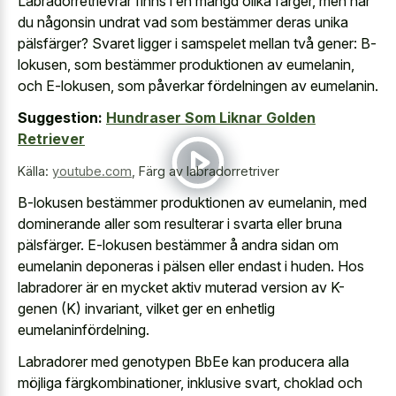
Labradorretrievrar finns i en mängd olika färger, men har
du någonsin undrat vad som bestämmer deras unika
pälsfärger? Svaret ligger i samspelet mellan två gener: B-
lokusen, som bestämmer produktionen av eumelanin,
och E-lokusen, som påverkar fördelningen av eumelanin.
Suggestion:
Hundraser Som Liknar Golden
Retriever
Källa:
youtube.com
,
Färg av labradorretriver
B-lokusen bestämmer produktionen av eumelanin, med
dominerande aller som resulterar i svarta eller bruna
pälsfärger. E-lokusen bestämmer å andra sidan om
eumelanin deponeras i pälsen eller endast i huden. Hos
labradorer är en mycket aktiv muterad version av K-
genen (K) invariant, vilket ger en enhetlig
eumelaninfördelning.
Labradorer med genotypen BbEe kan producera alla
möjliga färgkombinationer, inklusive svart, choklad och