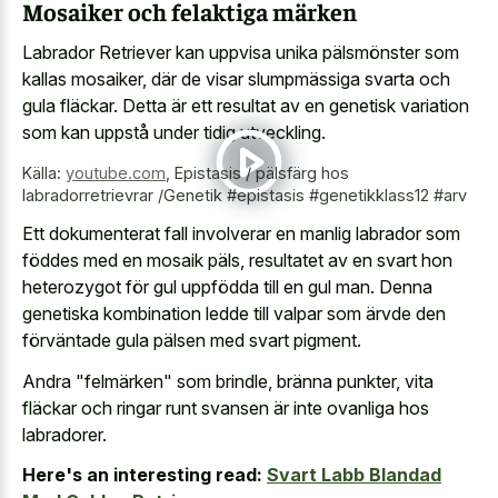
Mosaiker och felaktiga märken
Labrador Retriever kan uppvisa unika pälsmönster som
kallas mosaiker, där de visar slumpmässiga svarta och
gula fläckar. Detta är ett resultat av en genetisk variation
som kan uppstå under tidig utveckling.
Källa:
youtube.com
,
Epistasis / pälsfärg hos
labradorretrievrar /Genetik #epistasis #genetikklass12 #arv
Ett dokumenterat fall involverar en manlig labrador som
föddes med en mosaik päls, resultatet av en svart hon
heterozygot för gul uppfödda till en gul man. Denna
genetiska kombination ledde till valpar som ärvde den
förväntade gula pälsen med svart pigment.
Andra "felmärken" som brindle, bränna punkter, vita
fläckar och ringar runt svansen är inte ovanliga hos
labradorer.
Here's an interesting read:
Svart Labb Blandad