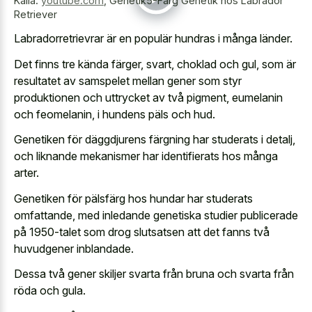
Källa:
youtube.com
,
Genetik5-Färg Genetik hos Labrador
Retriever
Labradorretrievrar är en populär hundras i många länder.
Det finns tre kända färger, svart, choklad och gul, som är
resultatet av samspelet mellan gener som styr
produktionen och uttrycket av två pigment, eumelanin
och feomelanin, i hundens päls och hud.
Genetiken för däggdjurens färgning har studerats i detalj,
och liknande mekanismer har identifierats hos många
arter.
Genetiken för pälsfärg hos hundar har studerats
omfattande, med inledande genetiska studier publicerade
på 1950-talet som drog slutsatsen att det fanns två
huvudgener inblandade.
Dessa två gener skiljer svarta från bruna och svarta från
röda och gula.