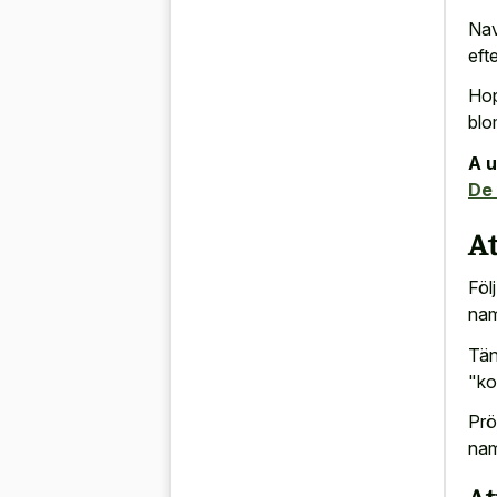
Nav
eft
Hop
blo
A u
De
At
Föl
nam
Tän
"ko
Prö
nam
At