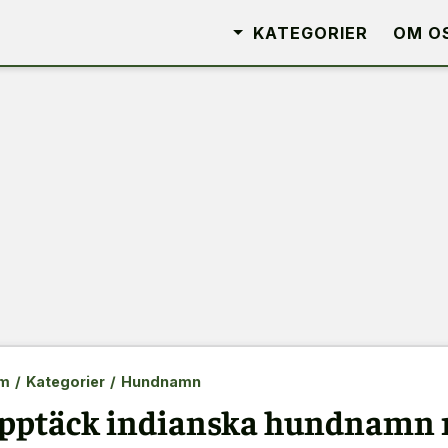
KATEGORIER
OM O
m
/
Kategorier
/
Hundnamn
pptäck indianska hundnamn m