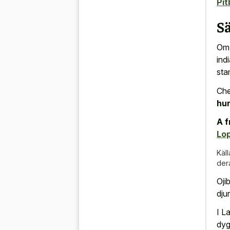
Pit
S
Om 
ind
sta
Che
hu
A f
Lo
Käll
der
Oji
dju
I L
dyg