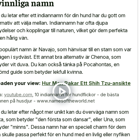
vinnliga namn
du letar efter ett indiannamn för din hund har du gott om
ernativ att välja mellan. Indiannamn har ofta djupa
ydelser och kopplingar till naturen, vilket gör dem perfekta
 en hårig vän.
 populärt namn är Navajo, som hänvisar till en stam som var
ägen i sydväst. Ett annat bra alternativ är Chenoa, som
yder vit duva. Du kan också tänka på Pocahontas, en
ömd guide som betyder lekfull kvinna.
aden your view:
Hur Man Rakar Ett Shih Tzu-ansikte
a:
youtube.com
,
10 indiannamn för hundflickor - de bästa
nen på husdjur - www.namesoftheworld.net
du letar efter något mer unikt kan du överväga namn som
ta, som betyder "den första som dansar", eller Una, som
yder "minns". Dessa namn har en speciell charm för dem
 skulle passa perfekt för en hund med en livlig eller nyfiken