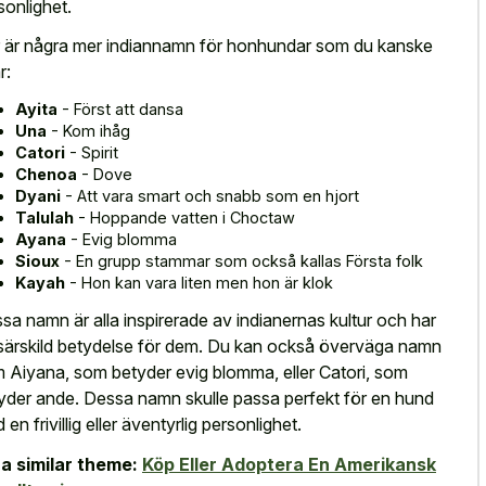
sonlighet.
 är några mer indiannamn för honhundar som du kanske
r:
Ayita
- Först att dansa
Una
- Kom ihåg
Catori
- Spirit
Chenoa
- Dove
Dyani
- Att vara smart och snabb som en hjort
Talulah
- Hoppande vatten i Choctaw
Ayana
- Evig blomma
Sioux
- En grupp stammar som också kallas Första folk
Kayah
- Hon kan vara liten men hon är klok
sa namn är alla inspirerade av indianernas kultur och har
särskild betydelse för dem. Du kan också överväga namn
 Aiyana, som betyder evig blomma, eller Catori, som
yder ande. Dessa namn skulle passa perfekt för en hund
en frivillig eller äventyrlig personlighet.
a similar theme:
Köp Eller Adoptera En Amerikansk