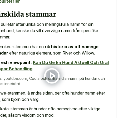
bullterrier
ärskilda stammar
du letar efter unika och meningsfulla namn för din
ianhund, kanske du vill överväga namn från specifika
mmar.
rokee-stammen har en
rik historia av att namnge
ndar
efter naturliga element, som River och Willow.
resh viewpoint:
Kan Du Ge En Hund Aktuell Och Oral
ppor Behandling
a:
youtube.com
,
Coola och unika indiannamn på hundar och
as innebörd
bwe-stammen, å andra sidan, ger ofta hundar namn efter
r, som björn och varg.
akota-stammen är hundar ofta namngivna efter viktiga
der, såsom visdom och mod.