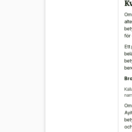
K
Om 
alt
bet
för
Ett
bel
bet
ber
Bro
Käll
nam
Om 
Ayi
bet
och