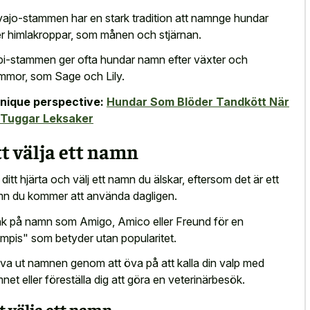
ajo-stammen har en stark tradition att namnge hundar
er himlakroppar, som månen och stjärnan.
i-stammen ger ofta hundar namn efter växter och
mmor, som Sage och Lily.
nique perspective:
Hundar Som Blöder Tandkött När
 Tuggar Leksaker
t välja ett namn
j ditt hjärta och välj ett namn du älskar, eftersom det är ett
n du kommer att använda dagligen.
k på namn som Amigo, Amico eller Freund för en
mpis" som betyder utan popularitet.
va ut namnen genom att öva på att kalla din valp med
net eller föreställa dig att göra en veterinärbesök.
t välja ett namn