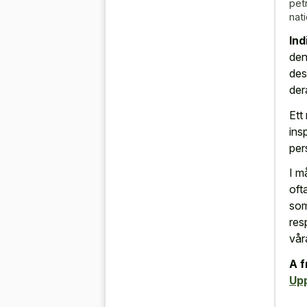
pet
nat
Ind
den
des
der
Ett
ins
per
I 
oft
som
res
våra
A f
Up