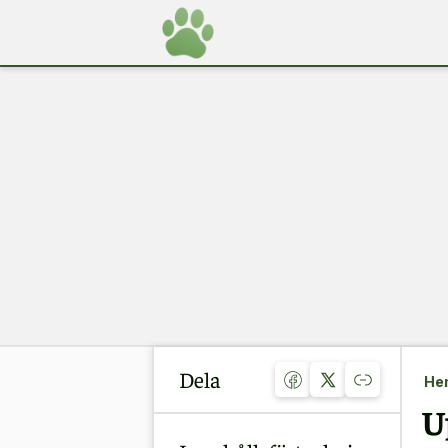
Dela
He
U