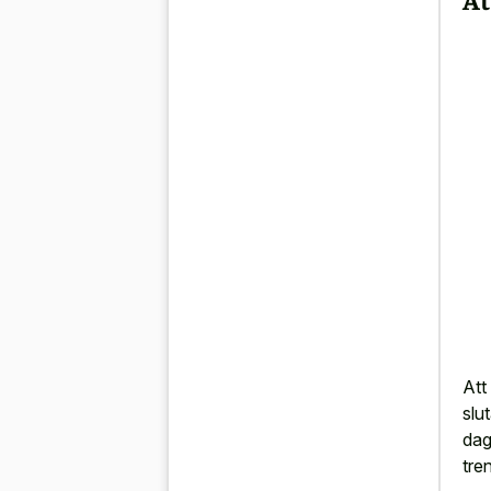
Att 
slu
dag
tre