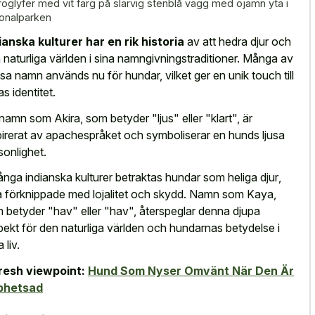
roglyfer med vit färg på slarvig stenblå vägg med ojämn yta i
ionalparken
ianska kulturer har en rik historia
av att hedra djur och
 naturliga världen i sina namngivningstraditioner. Många av
sa namn används nu för hundar, vilket ger en unik touch till
as identitet.
 namn som Akira, som betyder "ljus" eller "klart", är
pirerat av apachespråket och symboliserar en hunds ljusa
sonlighet.
många
indianska kulturer betraktas hundar som heliga djur
,
a förknippade med lojalitet och skydd. Namn som Kaya,
 betyder "hav" eller "hav", återspeglar denna djupa
pekt för den naturliga världen och hundarnas betydelse i
 liv.
resh viewpoint:
Hund Som Nyser Omvänt När Den Är
phetsad