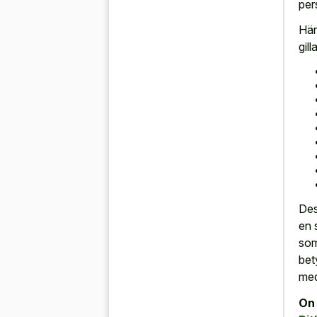
per
Här
gilla
Des
en 
som
bet
med 
On 