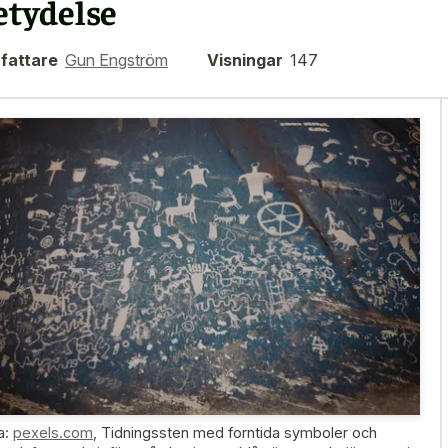
etydelse
fattare
Gun Engström
Visningar
147
a:
pexels.com
,
Tidningssten med forntida symboler och