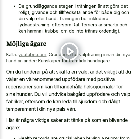
De grundläggande stegen i träningen är att göra det
roligt, givande och tillfredsställande för både dig och
din valp eller hund. Träningen bör inkludera
lydnadsträning, eftersom Rat Terriers är smarta och
kan hamna i trubbel om de inte tränas ordentligt.
Möjliga ägare
Källa:
youtube.com
,
Grunderna för valpträning innan din nya
hund anländer: Kunskaper för framtida hundägare
Om du funderar på att skaffa en valp, är det viktigt att du
väljer en välrenommerad uppfödare med positiva
recensioner som kan tillhandahålla hälsojournaler för
sina hundar. Du vill undvika bakgård uppfödare och valp
fabriker, eftersom de kan leda till sjukdom och dåligt
temperament i din nya päls vän.
Här är några viktiga saker att tänka på som en blivande
ägare:
Health records are crucial when buying a puppy from