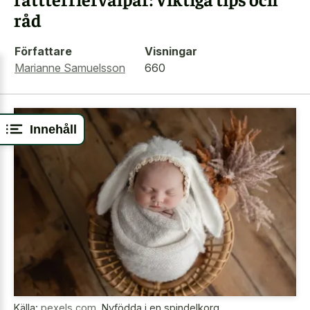
råd
Författare
Visningar
Marianne Samuelsson
660
Innehåll
Källa:
pexels.com
,
Nyfödda i en spindelkorg