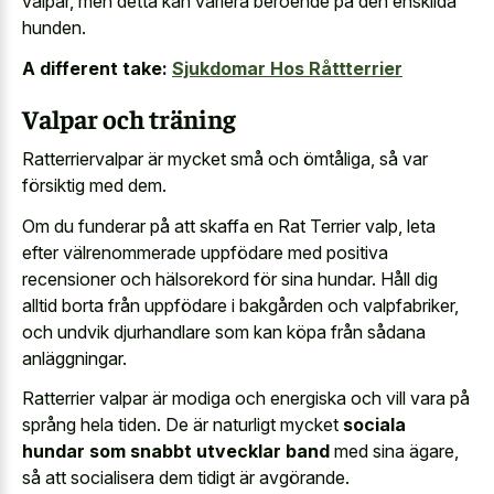
valpar, men detta kan
variera beroende på den enskilda
hunden
.
A different take:
Sjukdomar Hos Råttterrier
Valpar och träning
Ratterriervalpar är mycket små och ömtåliga, så var
försiktig med dem.
Om du funderar på att skaffa en Rat Terrier valp, leta
efter välrenommerade uppfödare med positiva
recensioner och hälsorekord för sina hundar. Håll dig
alltid borta från uppfödare i bakgården och valpfabriker,
och undvik djurhandlare som kan köpa från sådana
anläggningar.
Ratterrier valpar är modiga och energiska och vill vara på
språng hela tiden. De är naturligt mycket
sociala
hundar som snabbt utvecklar band
med sina ägare,
så att socialisera dem tidigt är avgörande.