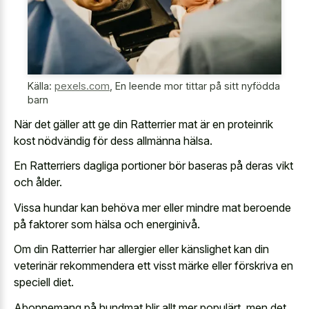
Källa:
pexels.com
,
En leende mor tittar på sitt nyfödda
barn
När det gäller att ge din Ratterrier mat är en proteinrik
kost nödvändig för dess allmänna hälsa.
En Ratterriers dagliga portioner bör baseras på deras vikt
och ålder.
Vissa hundar kan behöva mer eller mindre mat beroende
på faktorer som hälsa och energinivå.
Om din Ratterrier har allergier eller känslighet kan din
veterinär rekommendera ett visst märke eller förskriva en
speciell diet.
Abonnemang på hundmat blir allt mer populärt, men det