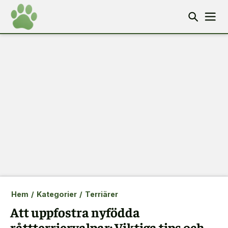
Hem
/
Kategorier
/
Terriärer
Att uppfostra nyfödda
råttterriervalpar: Viktiga tips och