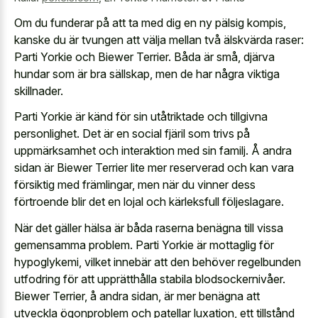
Om du funderar på att ta med dig en ny pälsig kompis,
kanske du är tvungen att välja mellan två älskvärda raser:
Parti Yorkie och Biewer Terrier. Båda är små, djärva
hundar som är bra sällskap, men de har några viktiga
skillnader.
Parti Yorkie är känd för sin utåtriktade och tillgivna
personlighet. Det är en social fjäril som trivs på
uppmärksamhet och interaktion med sin familj. Å andra
sidan är Biewer Terrier lite mer reserverad och kan vara
försiktig med främlingar, men när du vinner dess
förtroende blir det en lojal och kärleksfull följeslagare.
När det gäller hälsa är båda raserna benägna till vissa
gemensamma problem. Parti Yorkie är mottaglig för
hypoglykemi, vilket innebär att den behöver regelbunden
utfodring för att upprätthålla stabila blodsockernivåer.
Biewer Terrier, å andra sidan, är mer benägna att
utveckla ögonproblem och patellar luxation, ett tillstånd