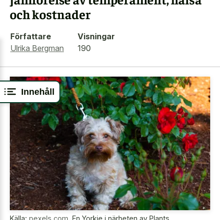
och kostnader
Författare
Visningar
Ulrika Bergman
190
Innehåll
Källa:
pexels.com
,
En Yorkie i närheten av Plants