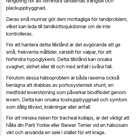
rengöring för att förhindra tändernas trängsel och
plackuppbyggnad.
Deras små munnar gör dem mottagliga för tandproblem,
vilket kan leda till tandköttssjukdomar om de inte
kontrolleras.
För att hantera detta tillstånd är det avgörande att ge
små, frekventa måltider, särskilt för valpar, för att
förhindra hypoglykemi. Detta tillstånd kan orsaka
svaghet, slöhet eller till och med anfall i svåra fall.
Förutom dessa hälsoproblem är båda raserna också
benägna att drabbas av portosystemisk shunt, en
medfödd leverstörning som påverkar blodflödet genom
levern. Detta kan orsaka toxinuppbyggnad och symtom
som dålig tillväxt, kräkningar eller anfall.
För att minska risken för tracheal kollaps, är det viktigt att
hålla din Parti Yorkie eller Biewer Terrier vid en hälsosam
vikt och använda en sele i stället för ett krage.