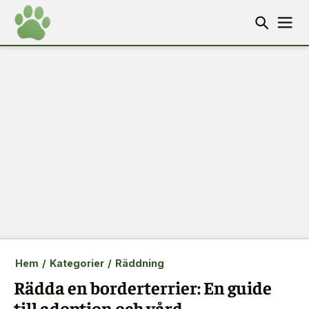
Hem
/
Kategorier
/
Räddning
Rädda en borderterrier: En guide
till adoption och vård