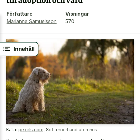
Författare
Visningar
Marianne Samuelsson
570
Innehåll
Källa:
pexels.com
,
Söt terrierhund utomhus