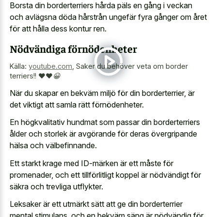
Borsta din borderterriers hårda päls en gång i veckan
och avlägsna döda hårstrån ungefär fyra gånger om året
för att hålla dess kontur ren.
Nödvändiga förnödenheter
Källa:
youtube.com
,
Saker du behöver veta om border
terriers!! ❤❤️😀
När du skapar en bekväm miljö för din borderterrier, är
det viktigt att samla rätt förnödenheter.
En högkvalitativ hundmat som passar din borderterriers
ålder och storlek är avgörande för deras övergripande
hälsa och välbefinnande.
Ett starkt krage med ID-märken är ett måste för
promenader, och ett tillförlitligt koppel är nödvändigt för
säkra och trevliga utflykter.
Leksaker är ett utmärkt sätt att ge din borderterrier
mental stimulans, och en bekväm säng är nödvändig för