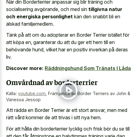
När din Borderterrier anpassar sig blir träning och
socialisering avgörande, och med sin
tillgivna natur
och energiska personlighet
kan den snabbt bli en
älskad familjemedlem.
Tänk på att om du adopterar en Border Terrier istället för
att köpa en, garanterar du att du ger ett hem till en
behövande hund, vilket har en positiv inverkan på deras
liv.
Discover more:
Räddningshund Som Tränats I Låda
Omvårdnad av borderterrier
Källa:
youtube.com
,
Främjande av Border Terriers av John &
Vanessa Jessop
Att rädda en Border Terrier är ett stort ansvar, men med
rätt vård kommer de att trivas i sitt nya hem.
För att hålla din borderterrier lycklig och frisk bör du se till
att den får åtminstone en halvtimmes träning varje dag,