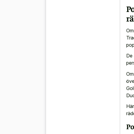
P
r
Om 
Tra
pop
De 
per
Om 
öve
Gol
Duc
Här
räd
Po