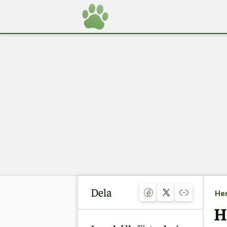
Dela
He
H