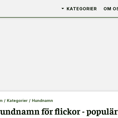
KATEGORIER
OM O
m
/
Kategorier
/
Hundnamn
undnamn för flickor - populär