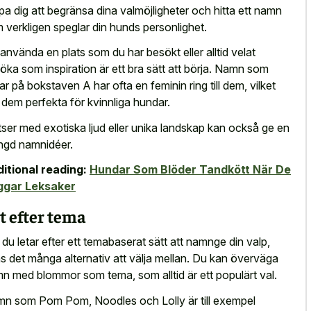
lpa dig att begränsa dina valmöjligheter och hitta ett namn
 verkligen speglar din hunds personlighet.
 använda en plats som du har besökt eller alltid velat
öka som inspiration är ett bra sätt att börja. Namn som
tar på bokstaven A har ofta en feminin ring till dem, vilket
 dem perfekta för kvinnliga hundar.
tser med
exotiska ljud eller unika landskap
kan också ge en
gd namnidéer.
itional reading:
Hundar Som Blöder Tandkött När De
ggar Leksaker
t efter tema
du letar efter ett temabaserat sätt att namnge din valp,
ns det många alternativ att välja mellan. Du kan överväga
n med blommor som tema, som alltid är ett populärt val.
n som Pom Pom, Noodles och Lolly är till exempel