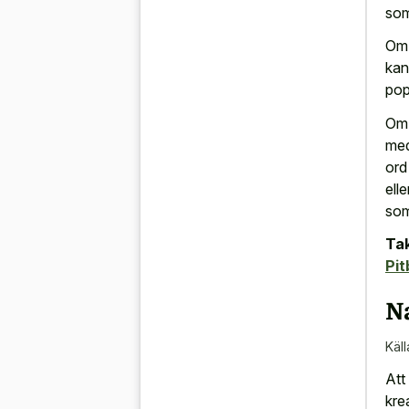
som
Om 
kan
pop
Om 
med
ord
ell
som
Tak
Pit
N
Käll
Att
kre