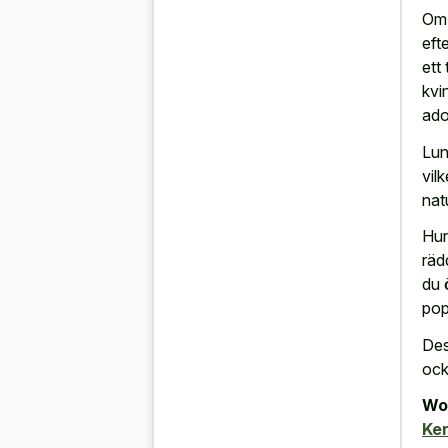
Om 
eft
ett
kvi
ado
Lun
vil
nat
Hun
räd
du 
pop
Des
ock
Wor
Ke