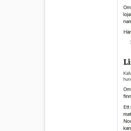
Om 
loj
nam
Här
Li
Käll
hu
Om 
fin
Ett
mat
Noo
kan