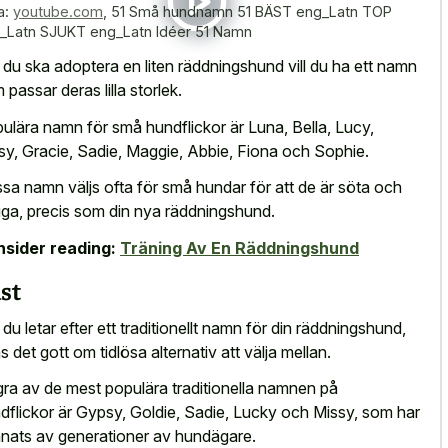
a:
youtube.com
,
51 Små hundnamn 51 BÄST eng_Latn TOP
_Latn SJUKT eng_Latn Idéer 51 Namn
du ska adoptera en liten räddningshund vill du ha ett namn
 passar deras lilla storlek.
ulära namn för små hundflickor är Luna, Bella, Lucy,
sy, Gracie, Sadie, Maggie, Abbie, Fiona och Sophie.
sa namn väljs ofta för små hundar för att de är söta och
liga, precis som din nya räddningshund.
sider reading:
Träning Av En Räddningshund
st
du letar efter ett traditionellt namn för din räddningshund,
ns det gott om tidlösa alternativ att välja mellan.
ra av de mest populära traditionella namnen på
dflickor är Gypsy, Goldie, Sadie, Lucky och Missy, som har
nats av generationer av hundägare.