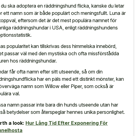
du ska adoptera en räddningshund flicka, kanske du letar
er ett namn som är både populärt och meningsfullt. Luna är
 toppval, eftersom det är det mest populära namnet för
nnliga räddningshundar i USA, enligt räddningshundens
ptionsstatistik.
as popularitet kan tillskrivas dess himmelska innebörd,
ket passar väl med den mystiska och ofta missförstådda
uren hos räddningshundar.
dar får ofta namn efter sitt utseende, så om din
dningshundflicka har en päls med ett distinkt mönster, kan
överväga namn som Willow eller Piper, som också är
ulära val.
sa namn passar inte bara din hunds utseende utan har
så betydelser som återspeglar hennes unika personlighet.
th a look:
Hur Lång Tid Efter Exponering För
nnelhosta