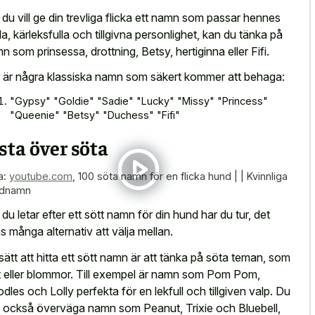
du vill ge din trevliga flicka ett namn som passar hennes
ala, kärleksfulla och tillgivna personlighet, kan du tänka på
n som prinsessa, drottning, Betsy, hertiginna eller Fifi.
 är några klassiska namn som säkert kommer att behaga:
"Gypsy" "Goldie" "Sadie" "Lucky" "Missy" "Princess"
"Queenie" "Betsy" "Duchess" "Fifi"
sta över söta
a:
youtube.com
,
100 söta namn för en flicka hund | | Kvinnliga
ndnamn
du letar efter ett sött namn för din hund har du tur, det
ns många alternativ att välja mellan.
 sätt att hitta ett sött namn är att tänka på söta teman, som
 eller blommor. Till exempel är namn som Pom Pom,
dles och Lolly perfekta för en lekfull och tillgiven valp. Du
 också överväga namn som Peanut, Trixie och Bluebell,