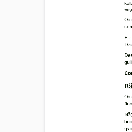
Käll
eng
Om 
som
Pop
Dai
Des
gul
Con
Bä
Om 
fin
Någ
hun
gyn