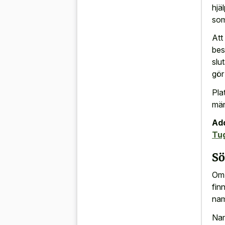
hjä
som
Att
bes
slu
gör
Pla
män
Add
Tu
Sö
Om 
fin
nam
Nam