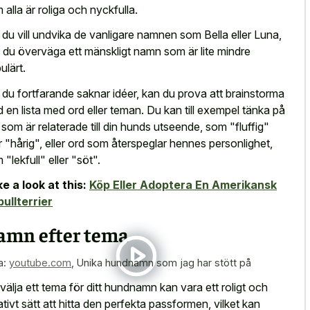
 alla är roliga och nyckfulla.
du vill undvika de vanligare namnen som Bella eller Luna,
 du överväga ett mänskligt namn som är lite mindre
ulärt.
du fortfarande saknar idéer, kan du prova att brainstorma
 en lista med ord eller teman. Du kan till exempel tänka på
 som är relaterade till din hunds utseende, som "fluffig"
er "hårig", eller ord som återspeglar hennes personlighet,
 "lekfull" eller "söt".
e a look at this:
Köp Eller Adoptera En Amerikansk
bullterrier
amn efter tema
a:
youtube.com
,
Unika hundnamn som jag har stött på
 välja ett tema för ditt hundnamn kan vara ett roligt och
ativt sätt att hitta den perfekta passformen, vilket kan