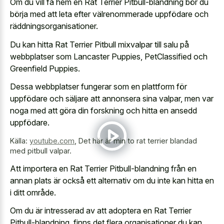
Om du vill få hem en Rat Terrier Pitbull-blandning bör du
börja med att leta efter välrenommerade uppfödare och
räddningsorganisationer.
Du kan hitta Rat Terrier Pitbull mixvalpar till salu på
webbplatser som Lancaster Puppies, PetClassified och
Greenfield Puppies.
Dessa webbplatser fungerar som en plattform för
uppfödare och säljare att annonsera sina valpar, men var
noga med att göra din forskning och hitta en ansedd
uppfödare.
Källa:
youtube.com
,
Det här är min to rat terrier blandad
med pitbull valpar.
Att importera en Rat Terrier Pitbull-blandning från en
annan plats är också ett alternativ om du inte kan hitta en
i ditt område.
Om du är intresserad av att adoptera en Rat Terrier
Pitbull-blandning, finns det flera organisationer du kan