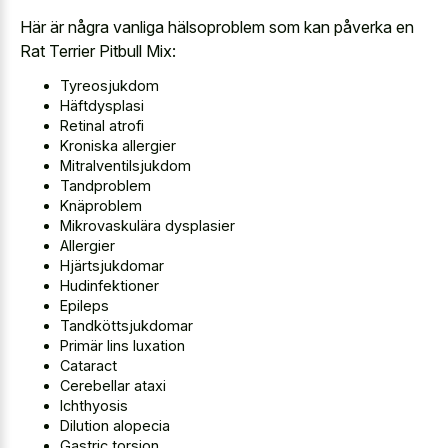
Här är några vanliga hälsoproblem som kan påverka en
Rat Terrier Pitbull Mix:
Tyreosjukdom
Häftdysplasi
Retinal atrofi
Kroniska allergier
Mitralventilsjukdom
Tandproblem
Knäproblem
Mikrovaskulära dysplasier
Allergier
Hjärtsjukdomar
Hudinfektioner
Epileps
Tandköttsjukdomar
Primär lins luxation
Cataract
Cerebellar ataxi
Ichthyosis
Dilution alopecia
Gastric torsion