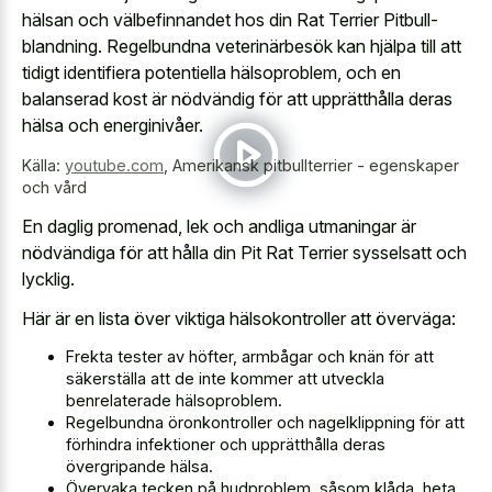
hälsan och välbefinnandet hos din Rat Terrier Pitbull-
blandning. Regelbundna veterinärbesök kan hjälpa till att
tidigt identifiera potentiella hälsoproblem, och en
balanserad kost är nödvändig för att upprätthålla deras
hälsa och energinivåer.
Källa:
youtube.com
,
Amerikansk pitbullterrier - egenskaper
och vård
En daglig promenad, lek och andliga utmaningar är
nödvändiga för att hålla din Pit Rat Terrier sysselsatt och
lycklig.
Här är en lista över viktiga hälsokontroller att överväga:
Frekta tester av höfter, armbågar och knän för att
säkerställa att de inte kommer att utveckla
benrelaterade hälsoproblem.
Regelbundna öronkontroller och nagelklippning för att
förhindra infektioner och upprätthålla deras
övergripande hälsa.
Övervaka tecken på hudproblem, såsom klåda, heta