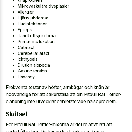
Knäproblem
Mikrovaskulära dysplasier
Allergier
Hjärtsjukdomar
Hudinfektioner
Epileps
Tandköttsjukdomar
Primär lins luxation
Cataract
Cerebellar ataxi
Ichthyosis
Dilution alopecia
Gastric torsion
Hasassy
Frekventa tester av höfter, armbågar och knän är
nödvändiga för att säkerställa att din Pitbull Rat Terrier-
blandning inte utvecklar benrelaterade hälsoproblem.
Skötsel
För Pitbull Rat Terrier-mixorna är det relativt lätt att
underhålla dem. De har en kort päls som kräver