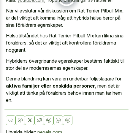
Källa:
youtube.com
,
Topp 10 blandningar av råttterrier
När vi avslutar vår diskussion om Rat Terrier Pitbull Mix,
är det viktigt att komma ihåg att hybrids hälsa beror på
sina föräldrars egenskaper.
Hälsotillståndet hos Rat Terrier Pitbull Mix kan likna sina
föräldrars, så det är viktigt att kontrollera föräldrarna
noggrant.
Hybridens övergripande egenskaper bestäms faktiskt till
stor del av moderrasernas egenskaper.
Denna blandning kan vara en underbar följeslagare för
aktiva familjer eller enskilda personer
, men det är
viktigt att tänka på föräldrars behov innan man tar hem
en.
Utvalda bilder:
pexels.com