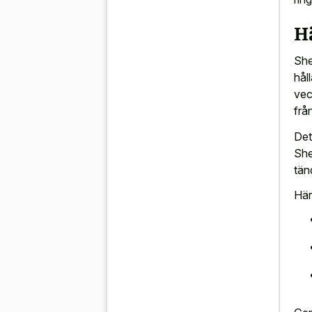
H
She
hål
vec
frå
Det
She
tän
Här