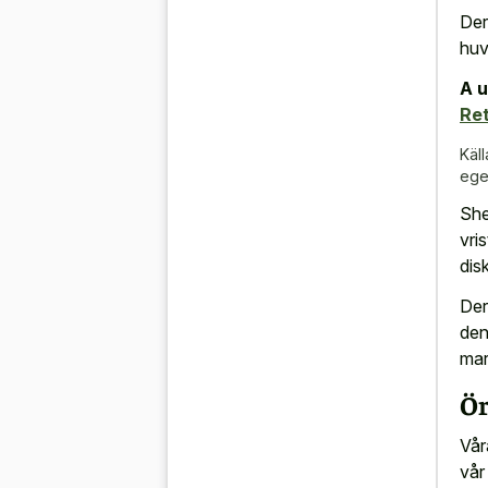
Der
huvu
A u
Ret
Käll
ege
She
vri
dis
Der
den
mar
Ö
Vår
vår