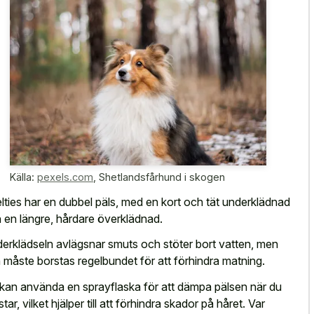
Källa:
pexels.com
,
Shetlandsfårhund i skogen
lties har en dubbel päls, med en kort och tät underklädnad
 en längre, hårdare överklädnad.
erklädseln avlägsnar smuts och stöter bort vatten, men
 måste borstas regelbundet för att förhindra matning.
kan använda en sprayflaska för att dämpa pälsen när du
tar, vilket hjälper till att förhindra skador på håret. Var