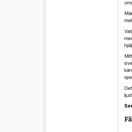
omg
Män
mel
Var
med
hjä
Mit
över
kän
spe
Det
ljud
See
Fä