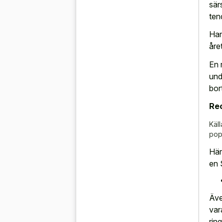
sär
tend
Han
åre
En 
und
bor
Re
Käll
pop
Här
en 
Äve
var
rin