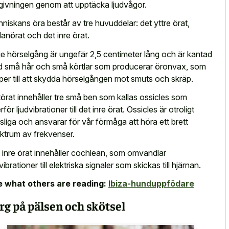
ivningen genom att upptäcka ljudvågor.
niskans öra består av tre huvuddelar: det yttre örat,
lanörat och det inre örat.
je hörselgång är ungefär 2,5 centimeter lång och är kantad
 små hår och små körtlar som producerar öronvax, som
lper till att skydda hörselgången mot smuts och skräp.
törat innehåller tre små ben som kallas ossicles som
för ljudvibrationer till det inre örat. Ossicles är otroligt
sliga och ansvarar för vår förmåga att höra ett brett
ktrum av frekvenser.
 inre örat innehåller cochlean, som
omvandlar
vibrationer till elektriska signaler
som skickas till hjärnan.
 what others are reading:
Ibiza-hunduppfödare
rg på pälsen och skötsel