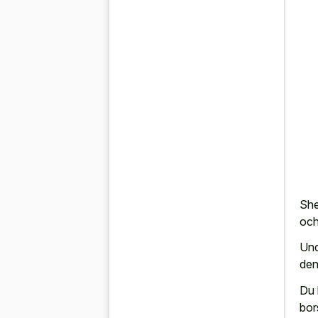
She
och
Und
den
Du 
bors