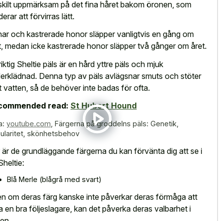
skilt uppmärksam på det fina håret bakom öronen, som
erar att förvirras lätt.
ar och kastrerade honor släpper vanligtvis en gång om
t, medan icke kastrerade honor släpper två gånger om året.
riktig Sheltie päls är en hård yttre päls och mjuk
erklädnad. Denna typ av päls avlägsnar smuts och stöter
t vatten, så de behöver inte badas för ofta.
commended read:
St Hubert Hound
a:
youtube.com
,
Färgerna på groddelns päls: Genetik,
ularitet, skönhetsbehov
 är de grundläggande färgerna du kan förvänta dig att se i
Sheltie:
Blå Merle (blågrå med svart)
n om deras färg kanske inte påverkar deras förmåga att
a en bra följeslagare, kan det påverka deras valbarhet i
gen.