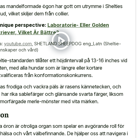
as mandelformade ögon har gott om utrymme i Shelties
d, vilket skiljer dem från collier.
nique perspective:
Laboratorie- Eller Golden
riever, Vilket Är Bättre?
a:
youtube.com
,
SHETLAND SHEEPDOG eng_Latn (Sheltie-
nskaper och vård)
ltie-standarden tillåter ett höjdintervall på 13-16 inches vid
sten, med alla hundar som är längre eller kortare
kvalificeras från konformationskonkurrens.
as frodiga och vackra päls är rasens kännetecken, och
 har rika sablefärger och glänsande svarta färger, liksom
morfärgade merle-mönster med vita märken.
ron
a öron är otroliga organ som spelar en avgörande roll för
 hälsa och vårt välbefinnande. De hjälper oss att navigera i