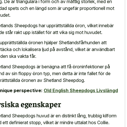
g. De är triangulära i form och av måttlig storlek, med en
dad spets och en längd som är ungefär proportionell mot
udet.
tlands Sheepdogs har upprättställda öron, vilket innebär
 de står rakt upp istället för att vika sig mot huvudet.
upprättställda öronen hjälper Shetlandsfårhunden att
täcka och lokalisera ljud på avstånd, vilket är användbart
 den ska vakta får.
tland Sheepdogs är benägna att få öroninfektioner på
nd av sin floppy öron typ, men detta är inte fallet för de
rättställda öronen av Shetland Sheepdog.
nique perspective:
Old English Sheepdogs Livslängd
ysiska egenskaper
tland Sheepdogs huvud är en distinkt lång, trubbig kilform
 ett definierat stopp, vilket är mindre uttalat hos Collie.