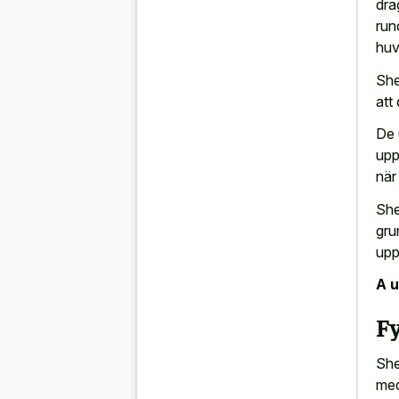
dra
run
huv
She
att
De 
upp
när
She
gru
upp
A u
F
She
med