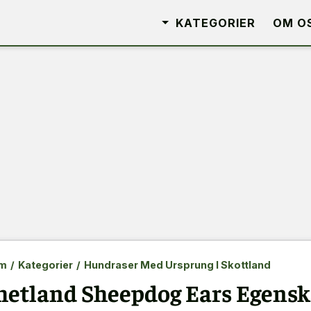
KATEGORIER
OM O
m
/
Kategorier
/
Hundraser Med Ursprung I Skottland
hetland Sheepdog Ears Egensk