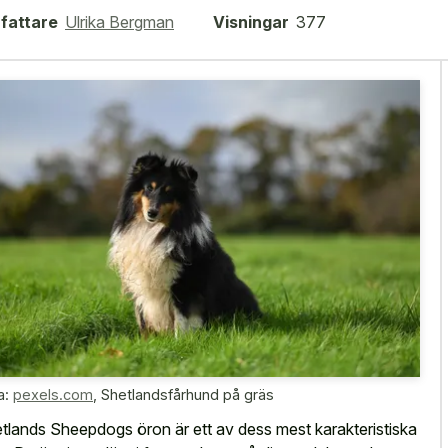
fattare
Ulrika Bergman
Visningar
377
a:
pexels.com
,
Shetlandsfårhund på gräs
tlands Sheepdogs öron är ett av dess mest karakteristiska