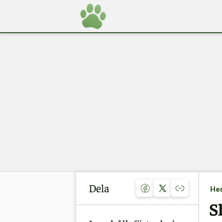
Dela
He
S