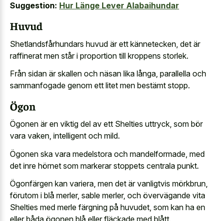
Suggestion:
Hur Länge Lever Alabaihundar
Huvud
Shetlandsfårhundars huvud är ett kännetecken, det är
raffinerat men står i proportion till kroppens storlek.
Från sidan är skallen och näsan lika långa, parallella och
sammanfogade genom ett litet men bestämt stopp.
Ögon
Ögonen är en viktig del av ett Shelties uttryck, som bör
vara vaken, intelligent och mild.
Ögonen ska vara medelstora och mandelformade, med
det inre hörnet som markerar stoppets centrala punkt.
Ögonfärgen kan variera, men det är vanligtvis mörkbrun,
förutom i blå merler, sable merler, och övervägande vita
Shelties med merle färgning på huvudet, som kan ha en
eller båda ögonen blå eller fläckade med blått.