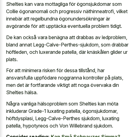
Shelties kan vara mottagliga för ögonsjukdomar som
Collie ögonanomali och progressiv näthinneatrofi, vilket
innebär att regelbundna ögonundersökningar är
avgörande för att upptäcka eventuella problem tidigt.
De kan också vara benägna att drabbas av ledproblem,
bland annat Legg-Calve-Perthes-sjukdom, som drabbar
höftleden, och luxerande patella, där knäskålen glider ur
plats.
För att minimera risken för dessa tillstånd, har
ansvarsfulla uppfödare noggranna kontroller på plats,
men det är fortfarande viktigt att noga övervaka din
Shelties hälsa.
Några vanliga hälsoproblem som Shelties kan möta
inkluderar Grade-1 luxating patella, ögonsjukdomar,
höftdysplasi, Legg-Calve-Perthes sjukdom, luxating
patella, hypotyreos och Von Willebrand sjukdom.
Consider reading:
Kan Små Schnauzer Simma?