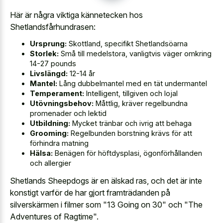
Här är några viktiga kännetecken hos
Shetlandsfårhundrasen:
Ursprung:
Skottland, specifikt Shetlandsöarna
Storlek:
Små till medelstora, vanligtvis väger omkring
14-27 pounds
Livslängd:
12-14 år
Mantel:
Lång dubbelmantel med en tät undermantel
Temperament:
Intelligent, tillgiven och lojal
Utövningsbehov:
Måttlig, kräver regelbundna
promenader och lektid
Utbildning:
Mycket tränbar och ivrig att behaga
Grooming:
Regelbunden borstning krävs för att
förhindra matning
Hälsa:
Benägen för höftdysplasi, ögonförhållanden
och allergier
Shetlands Sheepdogs är en älskad ras, och det är inte
konstigt varför de har gjort framträdanden på
silverskärmen i filmer som "13 Going on 30" och "The
Adventures of Ragtime".