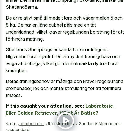
ämne. Denna ras har sitt ursprung i Skottland, särskilt på
Shetlandöarna.
De är relativt små till medelstora och väger mellan 5 och
8 kg. De har en lång dubbel päls med en tät
underklädnad, vilket kräver regelbunden borstning för att
förhindra matning.
Shetlands Sheepdogs är kända för sin intelligens,
tillgivenhet och lojalitet. De är mycket träningsbara och
ivriga att behaga, vilket gör dem utmärkta i lydnad och
smidighet.
Deras träningsbehov är måttliga och kräver regelbundna
promenader, lek och mental stimulering för att förhindra
tristess.
If this caught your attention, see:
Laboratorie-
Eller Golden Retriever, Vilket Är Bättre?
Källa:
youtube.com
,
Utforskandet av Shetlandsfårhundens
rasstandard