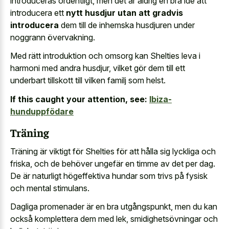
introduceras ordentligt, men det är aldrig en bra idé att
introducera ett
nytt husdjur utan att gradvis
introducera
dem till de inhemska husdjuren under
noggrann övervakning.
Med rätt introduktion och omsorg kan Shelties leva i
harmoni med andra husdjur, vilket gör dem till ett
underbart tillskott till vilken familj som helst.
If this caught your attention, see:
Ibiza-
hunduppfödare
Träning
Träning är viktigt för Shelties för att hålla sig lyckliga och
friska, och de behöver ungefär en timme av det per dag.
De är naturligt högeffektiva hundar som trivs på fysisk
och mental stimulans.
Dagliga promenader är en bra utgångspunkt, men du kan
också komplettera dem med lek, smidighetsövningar och