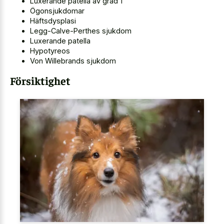
Luxerande patella av grad 1
Ögonsjukdomar
Häftsdysplasi
Legg-Calve-Perthes sjukdom
Luxerande patella
Hypotyreos
Von Willebrands sjukdom
Försiktighet