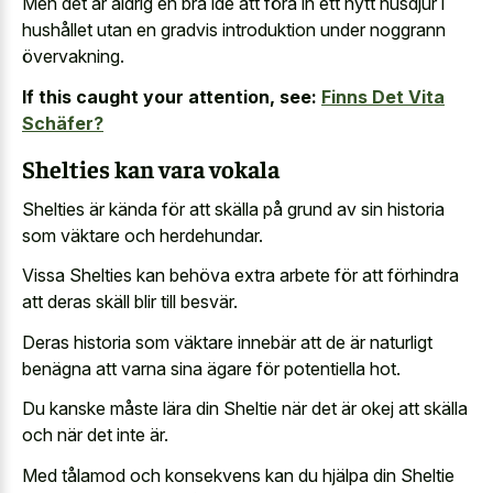
Men det är aldrig en bra idé att föra in ett nytt husdjur i
hushållet utan en gradvis introduktion under noggrann
övervakning.
If this caught your attention, see:
Finns Det Vita
Schäfer?
Shelties kan vara vokala
Shelties är kända för att skälla på grund av sin historia
som väktare och herdehundar.
Vissa Shelties kan behöva extra arbete för att förhindra
att deras skäll blir till besvär.
Deras historia som väktare innebär att de är naturligt
benägna att varna sina ägare för potentiella hot.
Du kanske måste lära din Sheltie när det är okej att skälla
och när det inte är.
Med tålamod och konsekvens kan du hjälpa din Sheltie