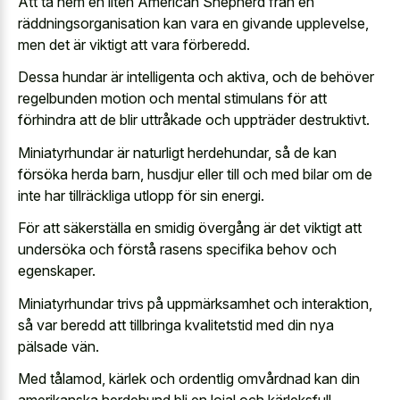
Att ta hem en liten American Shepherd från en
räddningsorganisation kan vara en givande upplevelse,
men det är viktigt att vara förberedd.
Dessa hundar är intelligenta och aktiva, och de behöver
regelbunden motion och mental stimulans för att
förhindra att de blir uttråkade och uppträder destruktivt.
Miniatyrhundar är naturligt herdehundar, så de kan
försöka herda barn, husdjur eller till och med bilar om de
inte har tillräckliga utlopp för sin energi.
För att säkerställa en smidig övergång är det viktigt att
undersöka och förstå rasens specifika behov och
egenskaper.
Miniatyrhundar trivs på uppmärksamhet och interaktion,
så var beredd att tillbringa kvalitetstid med din nya
pälsade vän.
Med tålamod, kärlek och ordentlig omvårdnad kan din