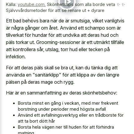
Källa:
youtube.com
,
Skönhetstips som alla borde veta ✨ ✨
Självvvårdsmetoder för att se renare ut + dyrare
Ett bad behövs bara när de är smutsiga, vilket vanligtvis
är några gånger om året. Använd ett schampo som är
tillverkat för hundar för att undvika att deras hud och
päls torkar ut. Grooming-sessioner är ett utmärkt tillfälle
att kontrollera sår, utslag, torr hud eller tecken på
infektion.
För att deras päls skall se bra ut, kan du tänka dig att
använda en "sanitärklipp" för att klippa av den längre
pälsen på deras mage och rygg.
Här är en sammanfattning av deras skönhetsbehov:
Borsta minst en gång i veckan, med mer frekvent
borstning under perioder med högsta avfall
Använd ett avfallningsverktyg eller en trådborste för
att ta bort dött hår
Borsta hela vägen ner till huden för att förhindra
matning