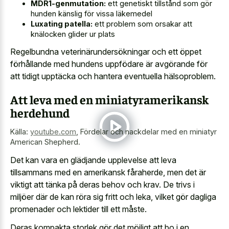
MDR1-genmutation:
ett genetiskt tillstånd som gör
hunden känslig för vissa läkemedel
Luxating patella:
ett problem som orsakar att
knälocken glider ur plats
Regelbundna veterinärundersökningar och ett öppet
förhållande med hundens uppfödare är avgörande för
att tidigt upptäcka och hantera eventuella hälsoproblem.
Att leva med en miniatyramerikansk
herdehund
Källa:
youtube.com
,
Fördelar och nackdelar med en miniatyr
American Shepherd.
Det kan vara en glädjande upplevelse att leva
tillsammans med en amerikansk fåraherde, men det är
viktigt att tänka på deras behov och krav. De trivs i
miljöer där de kan röra sig fritt och leka, vilket gör dagliga
promenader och lektider till ett måste.
Deras kompakta storlek gör det möjligt att bo i en