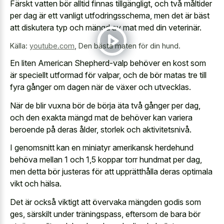
Färskt vatten bör alltid finnas tillgängligt, och två måltider
per dag är ett vanligt utfodringsschema, men det är bäst
att diskutera typ och mängd av mat med din veterinär.
Källa:
youtube.com
,
Den bästa maten för din hund.
En liten American Shepherd-valp behöver en kost som
är speciellt utformad för valpar, och de bör matas tre till
fyra gånger om dagen när de växer och utvecklas.
När de blir vuxna bör de börja äta två gånger per dag,
och den exakta mängd mat de behöver kan variera
beroende på deras ålder, storlek och aktivitetsnivå.
I genomsnitt kan en miniatyr amerikansk herdehund
behöva mellan 1 och 1,5 koppar torr hundmat per dag,
men detta bör justeras för att upprätthålla deras optimala
vikt och hälsa.
Det är också viktigt att övervaka mängden godis som
ges, särskilt under träningspass, eftersom de bara bör