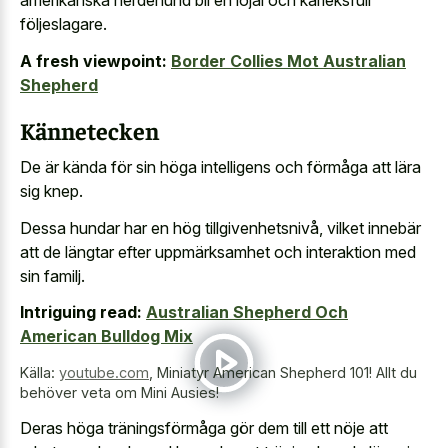
amerikanska herdehund bli en lojal och kärleksfull
följeslagare.
A fresh viewpoint:
Border Collies Mot Australian
Shepherd
Kännetecken
De är kända för sin höga intelligens och förmåga att lära
sig knep.
Dessa hundar har en hög tillgivenhetsnivå, vilket innebär
att de längtar efter uppmärksamhet och interaktion med
sin familj.
Intriguing read:
Australian Shepherd Och
American Bulldog Mix
Källa:
youtube.com
,
Miniatyr American Shepherd 101! Allt du
behöver veta om Mini Ausies!
Deras höga träningsförmåga gör dem till ett nöje att