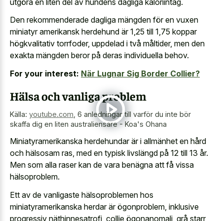
utgöra en liten del av hundens dagliga kaloriintag.
Den rekommenderade dagliga mängden för en vuxen
miniatyr amerikansk herdehund är 1,25 till 1,75 koppar
högkvalitativ torrfoder, uppdelad i två måltider, men den
exakta mängden beror på deras individuella behov.
For your interest:
När Lugnar Sig Border Collier?
Hälsa och vanliga problem
Källa:
youtube.com
,
6 anledningar till varför du inte bör
skaffa dig en liten australiensare - Koa's Ohana
Miniatyramerikanska herdehundar är i allmänhet en hård
och hälsosam ras, med en typisk livslängd på 12 till 13 år.
Men som alla raser kan de vara benägna att få vissa
hälsoproblem.
Ett av de vanligaste hälsoproblemen hos
miniatyramerikanska herdar är ögonproblem, inklusive
progressiv näthinnesatrofi, collie ögonanomali, grå starr