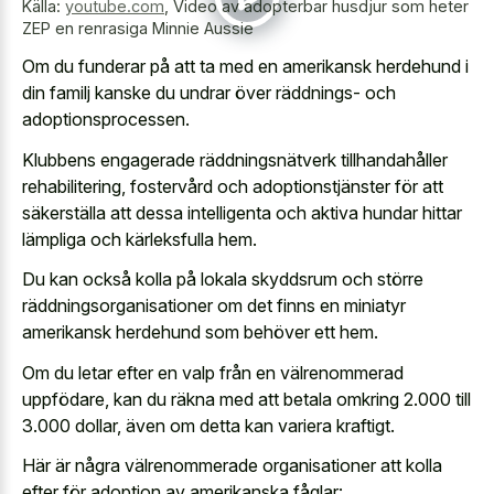
Källa:
youtube.com
,
Video av adopterbar husdjur som heter
ZEP en renrasiga Minnie Aussie
Om du funderar på att ta med en amerikansk herdehund i
din familj kanske du undrar över räddnings- och
adoptionsprocessen.
Klubbens engagerade räddningsnätverk tillhandahåller
rehabilitering, fostervård och adoptionstjänster för att
säkerställa att dessa intelligenta och aktiva hundar hittar
lämpliga och kärleksfulla hem.
Du kan också kolla på lokala skyddsrum och större
räddningsorganisationer om det finns en miniatyr
amerikansk herdehund som behöver ett hem.
Om du letar efter en valp från en välrenommerad
uppfödare, kan du räkna med att betala omkring 2.000 till
3.000 dollar, även om detta kan variera kraftigt.
Här är några välrenommerade organisationer att kolla
efter för adoption av amerikanska fåglar: