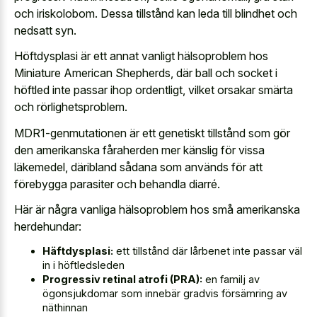
och iriskolobom. Dessa tillstånd kan leda till blindhet och
nedsatt syn.
Höftdysplasi är ett annat vanligt hälsoproblem hos
Miniature American Shepherds, där ball och socket i
höftled inte passar ihop ordentligt, vilket orsakar smärta
och rörlighetsproblem.
MDR1-genmutationen är ett genetiskt tillstånd som gör
den amerikanska fåraherden mer känslig för vissa
läkemedel, däribland sådana som används för att
förebygga parasiter och behandla diarré.
Här är några vanliga hälsoproblem hos små amerikanska
herdehundar:
Häftdysplasi:
ett tillstånd där lårbenet inte passar väl
in i höftledsleden
Progressiv retinal atrofi (PRA):
en familj av
ögonsjukdomar som innebär gradvis försämring av
näthinnan