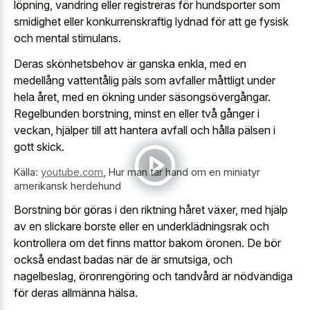
löpning, vandring eller registreras för hundsporter som
smidighet eller konkurrenskraftig lydnad för att
ge fysisk
och mental stimulans
.
Deras skönhetsbehov är ganska enkla, med en
medellång vattentålig päls som avfaller måttligt under
hela året, med en ökning under säsongsövergångar.
Regelbunden borstning, minst en eller två gånger i
veckan, hjälper till att hantera avfall och hålla pälsen i
gott skick.
Källa:
youtube.com
,
Hur man tar hand om en miniatyr
amerikansk herdehund
Borstning bör göras i den riktning håret växer, med hjälp
av en slickare borste eller en underklädningsrak och
kontrollera om det finns mattor bakom öronen. De bör
också endast badas när de är smutsiga, och
nagelbeslag, öronrengöring och tandvård är nödvändiga
för deras allmänna hälsa.