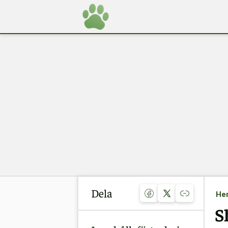
Dela
He
S