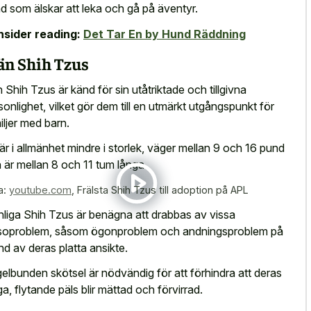
d som älskar att leka och gå på äventyr.
sider reading:
Det Tar En by Hund Räddning
n Shih Tzus
 Shih Tzus är känd för sin utåtriktade och tillgivna
sonlighet, vilket gör dem till en utmärkt utgångspunkt för
iljer med barn.
är i allmänhet mindre i storlek, väger mellan 9 och 16 pund
 är mellan 8 och 11 tum långa.
a:
youtube.com
,
Frälsta Shih Tzus till adoption på APL
liga Shih Tzus är benägna att drabbas av vissa
soproblem, såsom ögonproblem och andningsproblem på
nd av deras platta ansikte.
elbunden skötsel är nödvändig för att förhindra att deras
ga, flytande päls blir mättad och förvirrad.