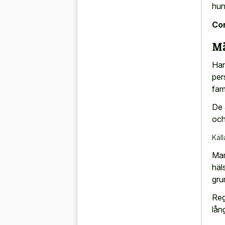
hun
Con
Mä
Han
per
fam
De 
och
Käll
Man
häl
gru
Reg
lån