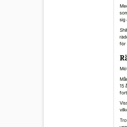
Med
som
sig
Shi
räd
för
R
Möt
Mån
15 
for
Vis
vil
Tro
upp