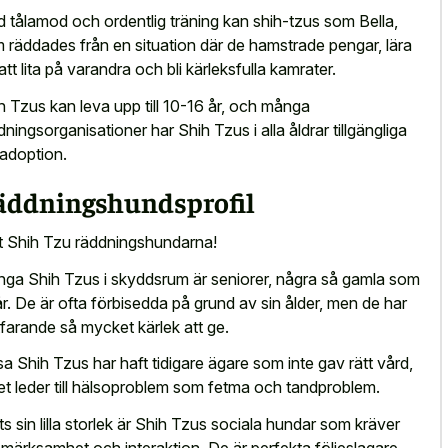
 tålamod och ordentlig träning kan shih-tzus som Bella,
 räddades från en situation där de hamstrade pengar, lära
 att lita på varandra och bli kärleksfulla kamrater.
h Tzus kan leva upp till 10-16 år, och många
dningsorganisationer har Shih Tzus i alla åldrar tillgängliga
 adoption.
äddningshundsprofil
 Shih Tzu räddningshundarna!
ga Shih Tzus i skyddsrum är seniorer, några så gamla som
år. De är ofta förbisedda på grund av sin ålder, men de har
tfarande så mycket kärlek att ge.
sa Shih Tzus har haft tidigare ägare som inte gav rätt vård,
ket leder till hälsoproblem som fetma och tandproblem.
ts sin lilla storlek är Shih Tzus sociala hundar som kräver
märksamhet och interaktion. De är perfekta följeslagare