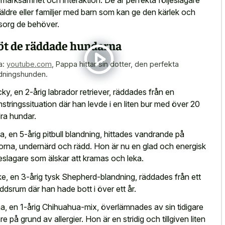
 äldre eller familjer med barn som kan ge den kärlek och
org de behöver.
t de räddade hundarna
a:
youtube.com
,
Pappa hittar sin dotter, den perfekta
dningshunden.
ky, en 2-årig labrador retriever, räddades från en
stringssituation där han levde i en liten bur med över 20
ra hundar.
la, en 5-årig pitbull blandning, hittades vandrande på
orna, undernärd och rädd. Hon är nu en glad och energisk
jeslagare som älskar att kramas och leka.
e, en 3-årig tysk Shepherd-blandning, räddades från ett
ddsrum där han hade bott i över ett år.
a, en 1-årig Chihuahua-mix, överlämnades av sin tidigare
re på grund av allergier. Hon är en stridig och tillgiven liten