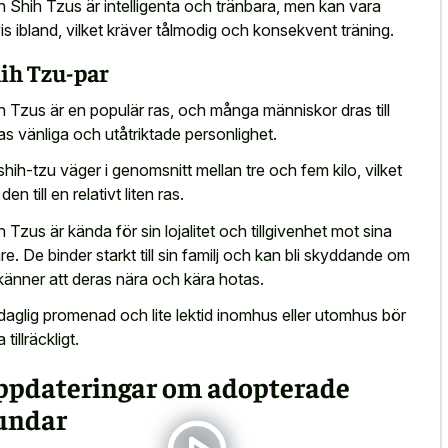
 Shih Tzus är intelligenta och tränbara, men kan vara
is ibland, vilket kräver tålmodig och konsekvent träning.
ih Tzu-par
h Tzus är en populär ras, och många människor dras till
as vänliga och utåtriktade personlighet.
shih-tzu väger i genomsnitt mellan tre och fem kilo, vilket
den till en relativt liten ras.
h Tzus är kända för sin lojalitet och tillgivenhet mot sina
re. De binder starkt till sin familj och kan bli skyddande om
känner att deras nära och kära hotas.
daglig promenad och lite lektid inomhus
eller utomhus bör
 tillräckligt.
ppdateringar om adopterade
undar