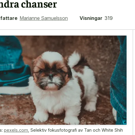
ndra chanser
fattare
Marianne Samuelsson
Visningar
319
a:
pexels.com
,
Selektiv fokusfotografi av Tan och White Shih