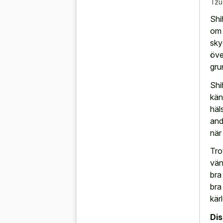
Tzu
Shi
om 
sky
öve
gru
Shi
kän
häl
and
när
Tro
vän
bra
bra
kär
Di