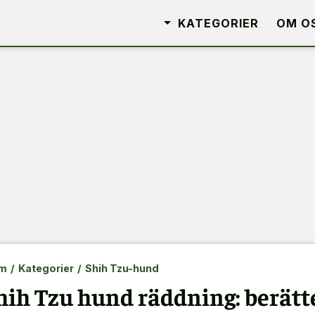
KATEGORIER
OM O
m
/
Kategorier
/
Shih Tzu-hund
hih Tzu hund räddning: berätt