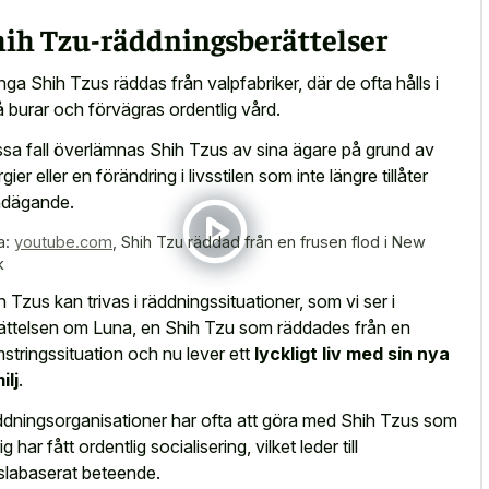
hih Tzu-räddningsberättelser
ga Shih Tzus räddas från valpfabriker, där de ofta hålls i
 burar och förvägras ordentlig vård.
issa fall överlämnas Shih Tzus av sina ägare på grund av
rgier eller en förändring i livsstilen som inte längre tillåter
dägande.
a:
youtube.com
,
Shih Tzu räddad från en frusen flod i New
k
h Tzus kan trivas i räddningssituationer, som vi ser i
ättelsen om Luna, en Shih Tzu som räddades från en
stringssituation och nu lever ett
lyckligt liv med sin nya
ilj
.
dningsorganisationer har ofta att göra med Shih Tzus som
ig har fått ordentlig socialisering, vilket leder till
slabaserat beteende.