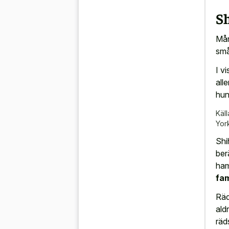
S
Mån
små
I v
alle
hun
Käll
Yor
Shi
ber
ham
fam
Räd
aldr
räd