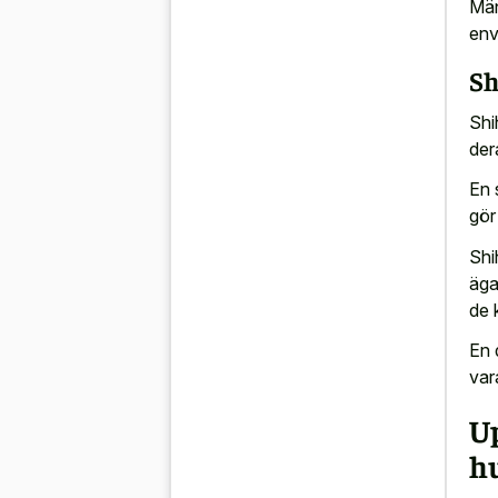
Män
env
Sh
Shi
der
En 
gör 
Shi
äga
de 
En
vara
U
h