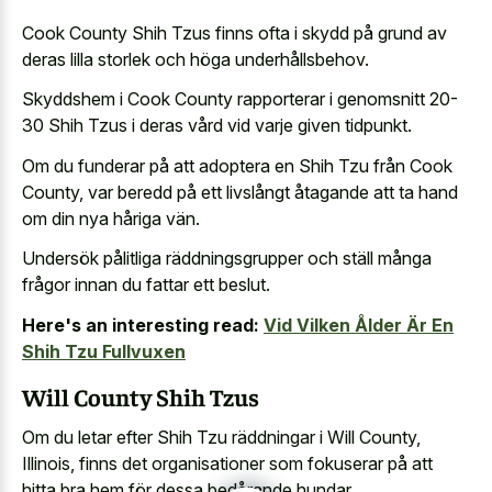
Cook County Shih Tzus finns ofta i skydd på grund av
deras lilla storlek och höga underhållsbehov.
Skyddshem i Cook County rapporterar i genomsnitt 20-
30 Shih Tzus i deras vård vid varje given tidpunkt.
Om du funderar på att adoptera en Shih Tzu från Cook
County, var beredd på ett livslångt åtagande att ta hand
om din nya håriga vän.
Undersök pålitliga räddningsgrupper och ställ många
frågor innan du fattar ett beslut.
Here's an interesting read:
Vid Vilken Ålder Är En
Shih Tzu Fullvuxen
Will County Shih Tzus
Om du letar efter Shih Tzu räddningar i Will County,
Illinois, finns det organisationer som fokuserar på att
hitta bra hem för dessa bedårande hundar.