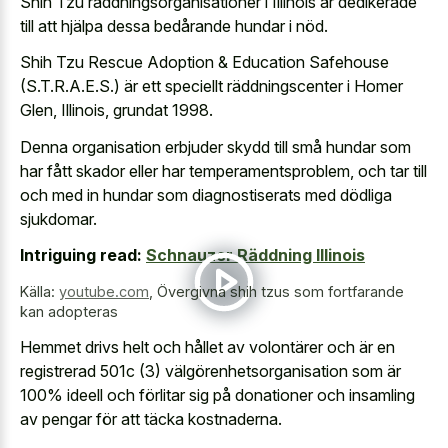
Shih Tzu räddningsorganisationer i Illinois är dedikerade
till att hjälpa dessa bedårande hundar i nöd.
Shih Tzu Rescue Adoption & Education Safehouse
(S.T.R.A.E.S.) är ett speciellt räddningscenter i Homer
Glen, Illinois, grundat 1998.
Denna organisation erbjuder skydd till små hundar som
har fått skador eller har temperamentsproblem, och tar till
och med in hundar som diagnostiserats med dödliga
sjukdomar.
Intriguing read:
Schnauzer Räddning Illinois
Källa:
youtube.com
,
Övergivna shih tzus som fortfarande
kan adopteras
Hemmet drivs helt och hållet av volontärer och är en
registrerad 501c (3) välgörenhetsorganisation som är
100% ideell och förlitar sig på donationer och insamling
av pengar för att täcka kostnaderna.