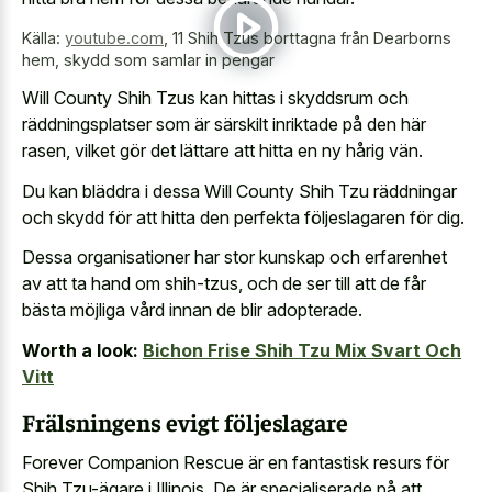
Källa:
youtube.com
,
11 Shih Tzus borttagna från Dearborns
hem, skydd som samlar in pengar
Will County Shih Tzus kan hittas i skyddsrum och
räddningsplatser som är särskilt inriktade på den här
rasen, vilket gör det lättare att hitta en ny hårig vän.
Du kan bläddra i dessa Will County Shih Tzu räddningar
och skydd för att hitta den perfekta följeslagaren för dig.
Dessa organisationer har stor kunskap och erfarenhet
av att ta hand om shih-tzus, och de ser till att de får
bästa möjliga vård innan de blir adopterade.
Worth a look:
Bichon Frise Shih Tzu Mix Svart Och
Vitt
Frälsningens evigt följeslagare
Forever Companion Rescue är en fantastisk resurs för
Shih Tzu-ägare i Illinois. De är specialiserade på att