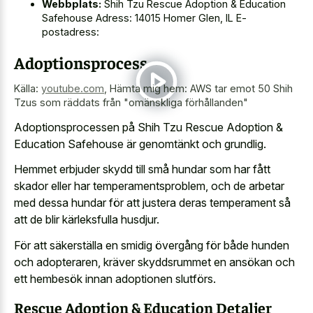
Webbplats:
Shih Tzu Rescue Adoption & Education
Safehouse Adress: 14015 Homer Glen, IL E-
postadress:
Adoptionsprocess
Källa:
youtube.com
,
Hämta mig hem: AWS tar emot 50 Shih
Tzus som räddats från "omänskliga förhållanden"
Adoptionsprocessen på Shih Tzu Rescue Adoption &
Education Safehouse är genomtänkt och grundlig.
Hemmet erbjuder skydd till små hundar som har fått
skador eller har temperamentsproblem, och de arbetar
med dessa hundar för att justera deras temperament så
att de blir kärleksfulla husdjur.
För att säkerställa en smidig övergång för både hunden
och adopteraren, kräver skyddsrummet en ansökan och
ett hembesök innan adoptionen slutförs.
Rescue Adoption & Education Detaljer