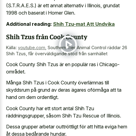
(S.T.R.A.E.S.) är ett annat alternativ i Illinois, grundat
1998 och baserat i Homer Glen.
Additional reading:
Shih Tzu-mat Att Undvika
Shih Tzus från Cook County
Källa:
youtube.com
,
Southern Tier Animal Control räddar 26
Shih Tzus, får överväldigande stöd från samhället
Cook County Shih Tzus är en populär ras i Chicago-
området.
Många Shih Tzus i Cook County överlämnas till
skyddsrum på grund av deras ägares oförmåga att ta
hand om dem ordentligt.
Cook County har ett stort antal Shih Tzu
räddningsgrupper, såsom Shih Tzu Rescue of Illinois.
Dessa grupper arbetar outtröttligt för att hitta eviga hem
åt dessa bedårande hundar.