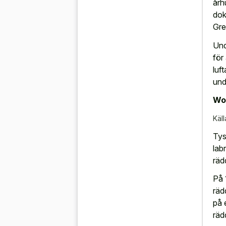
årh
dok
Gre
Und
för
luf
und
Wor
Käll
Tys
lab
räd
På 
räd
på 
räd