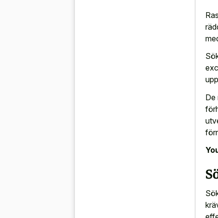
Ras
räd
med
Sök
exc
upp
De 
för
utv
för
You
S
Sök
krä
effe