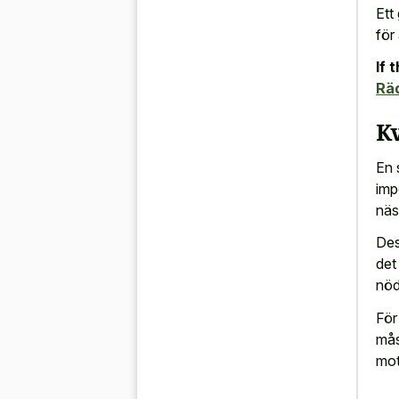
Ett
för
If 
Rä
Kv
En 
imp
näs
Des
det
nöd
För
mås
mot