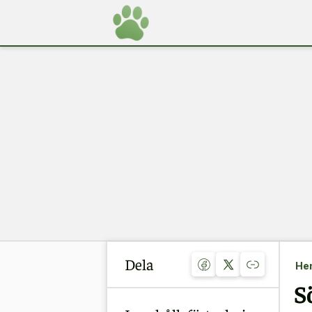
Dela
He
S