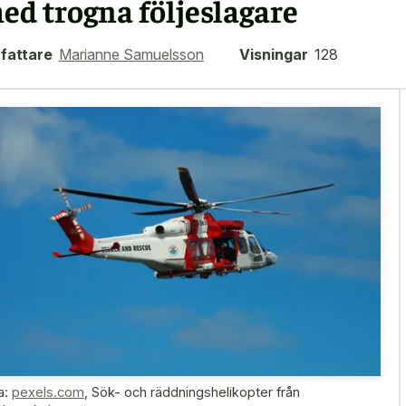
ed trogna följeslagare
fattare
Marianne Samuelsson
Visningar
128
a:
pexels.com
,
Sök- och räddningshelikopter från