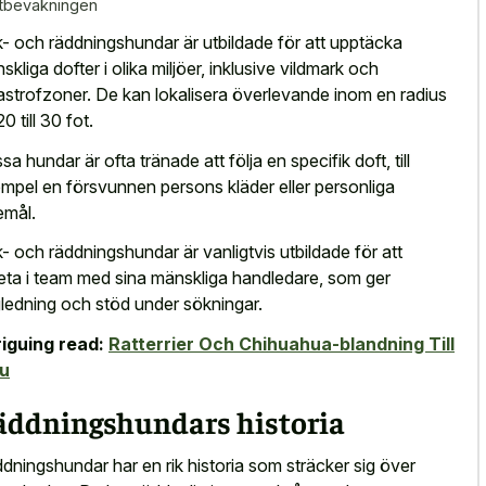
tbevakningen
- och räddningshundar är utbildade för att upptäcka
skliga dofter i olika miljöer, inklusive vildmark och
astrofzoner. De kan lokalisera överlevande inom en radius
0 till 30 fot.
sa hundar är ofta tränade att följa en specifik doft, till
mpel en försvunnen persons kläder eller personliga
emål.
- och räddningshundar är vanligtvis utbildade för att
eta i team med sina mänskliga handledare, som ger
ledning och stöd under sökningar.
riguing read:
Ratterrier Och Chihuahua-blandning Till
lu
äddningshundars historia
dningshundar har en rik historia som sträcker sig över