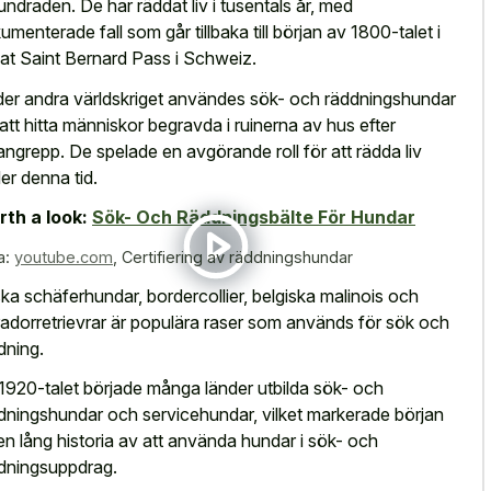
undraden. De har räddat liv i tusentals år, med
umenterade fall som går tillbaka till början av 1800-talet i
at Saint Bernard Pass i Schweiz.
er andra världskriget användes sök- och räddningshundar
 att hitta människor begravda i ruinerna av hus efter
tangrepp. De spelade en avgörande roll för att rädda liv
er denna tid.
th a look:
Sök- Och Räddningsbälte För Hundar
a:
youtube.com
,
Certifiering av räddningshundar
ka schäferhundar, bordercollier, belgiska malinois och
radorretrievrar är populära raser som används för sök och
dning.
1920-talet började många länder utbilda sök- och
dningshundar och servicehundar, vilket markerade början
en lång historia av att använda hundar i sök- och
dningsuppdrag.