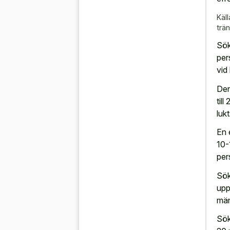
Käll
trän
Sök
per
vid
Den
til
luk
En 
10-
per
Sök
upp
män
Sök