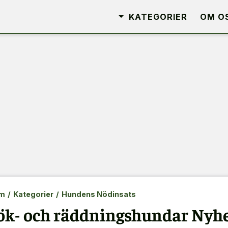
KATEGORIER
OM O
m
/
Kategorier
/
Hundens Nödinsats
ök- och räddningshundar Nyhet