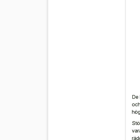
De 
och
hög
Stö
var
räd