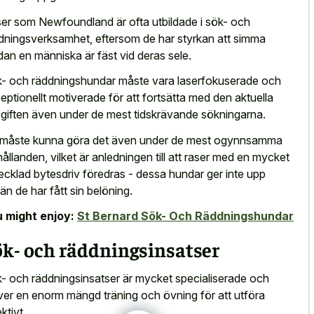
er som Newfoundland är ofta utbildade i sök- och
dningsverksamhet, eftersom de har styrkan att simma
an en människa är fäst vid deras sele.
- och räddningshundar måste vara laserfokuserade och
eptionellt motiverade för att fortsätta med den aktuella
giften även under de mest tidskrävande sökningarna.
måste kunna göra det även under de mest ogynnsamma
hållanden, vilket är anledningen till att raser med en mycket
ecklad bytesdriv föredras - dessa hundar ger inte upp
rän de har fått sin belöning.
 might enjoy:
St Bernard Sök- Och Räddningshundar
ök- och räddningsinsatser
- och räddningsinsatser är mycket specialiserade och
ver en enorm mängd träning och övning för att utföra
ktivt.