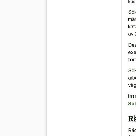
kus
Sök
män
kat
av 2
Des
exe
för
Sök
arb
väg
Int
Sa
R
Räd