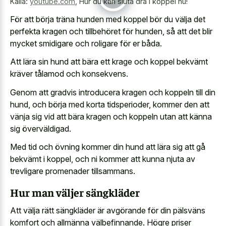
Källa:
youtube.com
,
Hur du kan sluta dra i koppel nu!
För att börja träna hunden med koppel bör du välja det
perfekta kragen och tillbehöret för hunden, så att det blir
mycket smidigare och roligare för er båda.
Att lära sin hund att bära ett krage och koppel bekvämt
kräver tålamod och konsekvens.
Genom att gradvis introducera kragen och koppeln till din
hund, och börja med korta tidsperioder, kommer den att
vänja sig vid att bära kragen och koppeln utan att känna
sig överväldigad.
Med tid och övning kommer din hund att lära sig att gå
bekvämt i koppel, och ni kommer att kunna njuta av
trevligare promenader tillsammans.
Hur man väljer sängkläder
Att välja rätt sängkläder är avgörande för din pälsväns
komfort och allmänna välbefinnande. Högre priser