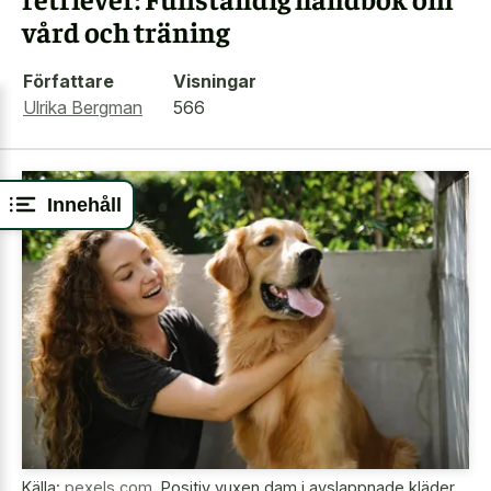
vård och träning
Författare
Visningar
Ulrika Bergman
566
Innehåll
Källa:
pexels.com
,
Positiv vuxen dam i avslappnade kläder