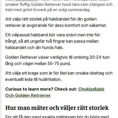
smeker fluffig Golden Retriever hund nära sten stängsel och
träd med grönt lövverk på en solig sommardag
Att välja rätt storlek på halsbandet för din golden
retriever är avgörande för dess komfort och säkerhet.
Ett välpassat halsband bör vara snävt men inte för
trångt, så att ungefär två fingrar kan passa mellan
halsbandet och din hunds hals.
Golden Retriever växer vanligtvis till omkring 20-24 tum
lång och väger mellan 55-75 pund.
Att välja ett krage som är för litet kan
orsaka obehag och
eventuellt leda
till hudirritation.
Curious to learn more? Check out:
Chokladlabb
Och Golden Retriever
Hur man mäter och väljer rätt storlek
För att få den mest exakta mätningen bör du börja med