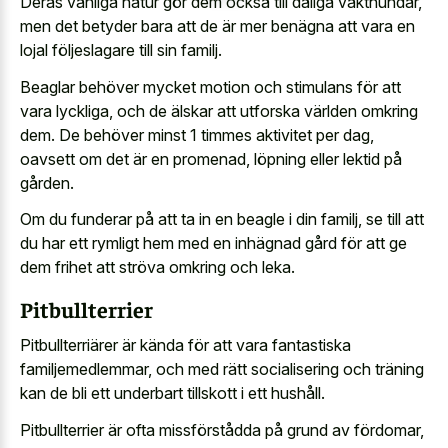
Deras vänliga natur gör dem också till dåliga vakthundar,
men det betyder bara att de är mer benägna att vara en
lojal följeslagare till sin familj.
Beaglar behöver mycket motion och stimulans för att
vara lyckliga, och de älskar att utforska världen omkring
dem. De behöver minst 1 timmes aktivitet per dag,
oavsett om det är en promenad, löpning eller lektid på
gården.
Om du funderar på att ta in en beagle i din familj, se till att
du har ett rymligt hem med en inhägnad gård för att ge
dem frihet att ströva omkring och leka.
Pitbullterrier
Pitbullterriärer är kända för att vara fantastiska
familjemedlemmar, och med rätt socialisering och träning
kan de bli ett underbart tillskott i ett hushåll.
Pitbullterrier är ofta missförstådda på grund av fördomar,