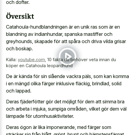
och dofter.
Översikt
Catahoula-hundblandningen är en unik ras som är en
blandning av indianhundar, spanska mastiffer och
greyhounds, skapade för att spåra och driva vilda grisar
och boskap.
Källa:
youtube.com
,
10 fakta du behöver veta innan du
köper en Catahoula leopardhund
De är kända för sin slående vackra päls, som kan komma
i en mängd olika färger inklusive fläckig, brindlad, solid
och lappad.
Deras fjäderfötter gör det möjligt för dem att simma bra
och arbeta i mjuka, sumpiga områden, vilket gör dem väl
lämpade för utomhusaktiviteter.
Deras ögon är lika imponerande, med färger som
sträcker sig från blått, grönt, brunt och bärnstensfärgat,