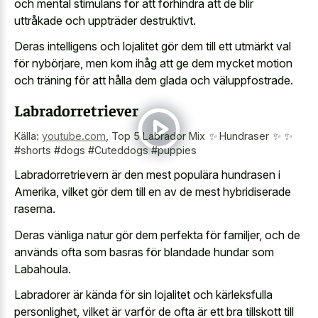
och mental stimulans för att förhindra att de blir
uttråkade och uppträder destruktivt.
Deras intelligens och lojalitet gör dem till ett utmärkt val
för nybörjare, men kom ihåg att ge dem mycket motion
och träning för att hålla dem glada och väluppfostrade.
Labradorretriever
Källa:
youtube.com
,
Top 5 Labrador Mix ✨ Hundraser ✨ ✨
#shorts #dogs #Cuteddogs #puppies
Labradorretrievern är den mest populära hundrasen i
Amerika, vilket gör dem till en av de mest hybridiserade
raserna.
Deras vänliga natur gör dem perfekta för familjer, och de
används ofta som basras för blandade hundar som
Labahoula.
Labradorer är kända för sin lojalitet och kärleksfulla
personlighet, vilket är varför de ofta är ett bra tillskott till