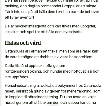
Den här rasen behöver mycket utrymme för att springa
omkring, och dagliga promenader i koppel är ett måste.
Tänk inte ens på att hålla dem i en liten bur - de behöver
ett liv av äventyr!
De är mycket intelligenta och kan trivas med uppgifter,
leksaker och spel för att hålla dem sysselsatta.
Hälsa och vård
Catahoulas är i allmänhet friska, men som alla raser kan
de vara benägna att drabbas av vissa hälsoproblem.
Detta tillstånd upptäcks ofta genom
röntgenundersökning, och hundar med höftdysplasi bör
inte uppfödas.
Hörselnedsättning är också ett bekymmer hos Catahoula
rasen, särskilt på grund av genen för merle färgning, som
är kopplad till hörselnedsättning. Du kan testa en valps
hörsel genom att stå bakom den och klappa händerna