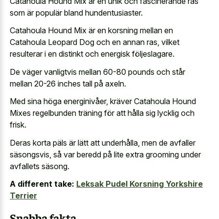
Catahoula Hound Mix är en unik och fascinerande ras
som är populär bland hundentusiaster.
Catahoula Hound Mix är en korsning mellan en
Catahoula Leopard Dog och en annan ras, vilket
resulterar i en distinkt och energisk följeslagare.
De väger vanligtvis mellan 60-80 pounds och står
mellan 20-26 inches tall på axeln.
Med sina höga energinivåer, kräver Catahoula Hound
Mixes regelbunden träning för att hålla sig lycklig och
frisk.
Deras korta päls är lätt att underhålla, men de avfaller
säsongsvis, så var beredd på lite extra grooming under
avfallets säsong.
A different take:
Leksak Pudel Korsning Yorkshire
Terrier
Snabba fakta