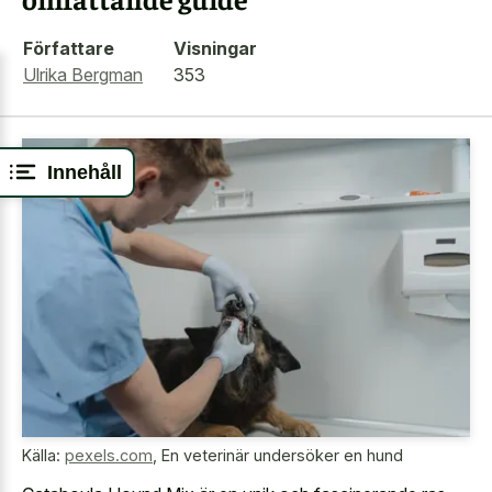
Författare
Visningar
Ulrika Bergman
353
Innehåll
Källa:
pexels.com
,
En veterinär undersöker en hund