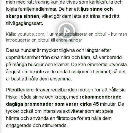
men med rätt träning kan de trivas som kärleksfulla och
lojala familjemedlemmar. De har ett
ljus sinne och
skarpa sinnen
, vilket gör dem lätta att träna med rätt
tillvägagångssätt.
Källa:
youtube.com
,
Hur man socialiserar en pitbull - hur man
introducerar en pitbull till andra hundar
Dessa hundar är mycket tillgivna och längtar efter
uppmärksamhet från sina nära och kära, så var beredd
på många husdjur och kramar. De kan emellertid utveckla
ångest om de inte är de enda husdjuren i hemmet, så det
är bäst att hålla dem ensamma.
Pitbullterriärer kräver regelbunden motion för att hålla sig
friska i både sinne och kropp, med
rekommenderade
dagliga promenader som varar cirka 45
minuter. De
tycker också om intensiva aktiviteter som att spela
hämta och använda en flirtstolpe för att hålla dem
engagerade och stimulerade.