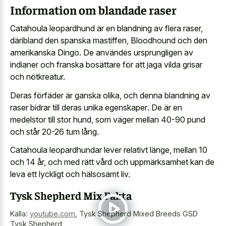
Information om blandade raser
Catahoula leopardhund är en blandning av flera raser,
däribland den spanska mastiffen, Bloodhound och den
amerikanska Dingo. De användes ursprungligen av
indianer och franska bosättare för att jaga vilda grisar
och nötkreatur.
Deras förfäder är ganska olika, och denna blandning av
raser bidrar till deras unika egenskaper
. De är en
medelstor till stor hund, som väger mellan 40-90 pund
och står 20-26 tum lång.
Catahoula leopardhundar lever relativt länge, mellan 10
och 14 år, och med rätt vård och uppmärksamhet kan de
leva ett lyckligt och hälsosamt liv.
Tysk Shepherd Mix Fakta
Källa:
youtube.com
,
Tysk Shepherd Mixed Breeds GSD
Tysk Shepherd