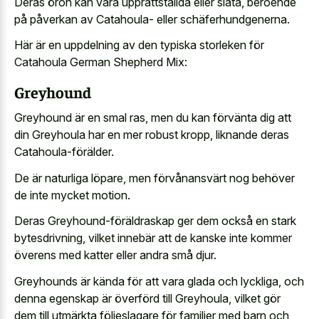
Deras öron kan vara upprättställda eller släta, beroende
på påverkan av Catahoula- eller schäferhundgenerna.
Här är en uppdelning av den typiska storleken för
Catahoula German Shepherd Mix:
Greyhound
Greyhound är en smal ras, men du kan förvänta dig att
din Greyhoula har en mer robust kropp, liknande deras
Catahoula-förälder.
De är naturliga löpare, men förvånansvärt nog behöver
de inte mycket motion.
Deras Greyhound-föräldraskap ger dem också en stark
bytesdrivning, vilket innebär att de kanske inte kommer
överens med katter eller andra små djur.
Greyhounds är kända för att vara glada och lyckliga, och
denna egenskap är överförd till Greyhoula, vilket gör
dem till utmärkta följeslagare för familjer med barn och