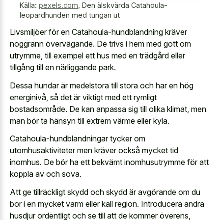
Källa:
pexels.com
,
Den älskvärda Catahoula-
leopardhunden med tungan ut
Livsmiljöer för en Catahoula-hundblandning kräver
noggrann övervägande. De trivs i hem med gott om
utrymme, till exempel ett hus med en trädgård eller
tillgång till en närliggande park.
Dessa hundar är medelstora till stora och har en hög
energinivå, så det är viktigt med ett rymligt
bostadsområde. De kan anpassa sig till olika klimat, men
man bör ta hänsyn till extrem värme eller kyla.
Catahoula-hundblandningar tycker om
utomhusaktiviteter men kräver också mycket tid
inomhus. De bör ha ett bekvämt inomhusutrymme för att
koppla av och sova.
Att ge tillräckligt skydd och skydd är avgörande om du
bor i en mycket varm eller kall region. Introducera andra
husdjur ordentligt och se till att de kommer överens,