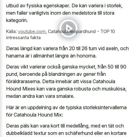
utbud
av fysiska egenskaper
. De kan variera i storlek,
men faller vanligtvis inom den medelstora till stora
kategorin.
Källa:
youtube.com
,
Catahoula leopardhund - TOP 10
intressanta fakta
Deras längd kan variera från 20 till 26 tum vid axeln, och
hanarna är i allmänhet längre än honorna.
Deras vikt varierar också ganska mycket, från 50 till 90
pund, beroende på blandningen av gener från
föräldraraserna. Detta innebär att vissa Catahoula
Hound Mixes kan vara ganska robusta och muskulösa,
medan andra kan vara smalare.
Här är en uppdelning av de typiska storleksintervallerna
för Catahoula Hound Mix:
Deras päls kan vara kort till medellång, med en tät och
dubbelklädd textur som en schäferhund eller en kortare