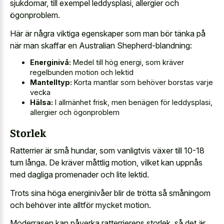
sjukdomar, till exempel leddysplasi, allergier och
ögonproblem.
Här är några viktiga egenskaper som man bör tänka på
när man skaffar en Australian Shepherd-blandning:
Energinivå:
Medel till hög energi, som kräver
regelbunden motion och lektid
Mantelltyp:
Korta mantlar som behöver borstas varje
vecka
Hälsa:
I allmänhet frisk, men benägen för leddysplasi,
allergier och ögonproblem
Storlek
Ratterrier är små hundar, som vanligtvis växer till 10-18
tum långa. De kräver måttlig motion, vilket kan uppnås
med dagliga promenader och lite lektid.
Trots sina höga energinivåer blir de trötta så småningom
och behöver inte alltför mycket motion.
Moderrasen kan påverka ratterrierens storlek, så det är