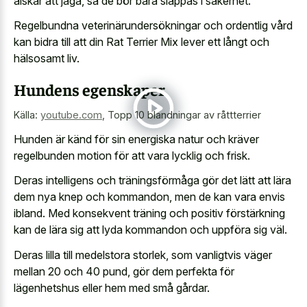
älskar att jaga, så de bör bara släppas i säkerhet.
Regelbundna veterinärundersökningar och ordentlig vård
kan bidra till att din Rat Terrier Mix lever ett långt och
hälsosamt liv.
Hundens egenskaper
Källa:
youtube.com
,
Topp 10 blandningar av råttterrier
Hunden är känd för sin energiska natur och kräver
regelbunden motion för att vara lycklig och frisk.
Deras intelligens och träningsförmåga gör det lätt att lära
dem nya knep och kommandon, men de kan vara envis
ibland. Med konsekvent träning och positiv förstärkning
kan de lära sig att lyda kommandon och uppföra sig väl.
Deras lilla till medelstora storlek, som vanligtvis väger
mellan 20 och 40 pund, gör dem perfekta för
lägenhetshus eller hem med små gårdar.