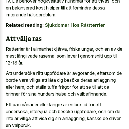
liv. De behöver högkvalitativ hundmat för att trivas, och
en balanserad kost hjälper till att förhindra dessa
irriterande hälsoproblem.
Related reading:
Sjukdomar Hos Råttterrier
Att välja ras
Ratterrier är i allmänhet djärva, friska ungar, och en av de
mest långlivade raserna, som lever i genomsnitt upp till
12-18 år.
Att undersöka rätt uppfödare är avgörande, eftersom de
borde vara villiga att låta dig besöka deras anläggning
eller hem, och ställa tuffa frågor för att se till att de
brinner för sina hundars hälsa och välbefinnande.
Ett par månader eller längre är en bra tid för att
undersöka, intervjua och besöka uppfödare, och om de
inte är villiga att visa dig sin anläggning, kanske de driver
en valpbruk.