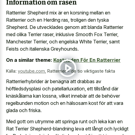
Information om rasen
Ratterrier Shepherd mix är en korsning mellan en
Ratterrier och en Herding ras, troligen den tyska
Shepherd. De utvecklades genom att blanda Ratterrier
med olika Terrier raser, inklusive Smooth Fox Terrier,
Manchester Terrier, och engelska White Terrier, samt
Feists och italienska Greyhounds.
On a similar theme:
Kostnaden För En Ratterrier
Källa:
youtube.com
,
Ratterrier - de tio viktigaste fakta
Ratterrierhybrider är benägna att drabbas av
höftledsdysplasi och patellarluxation, ett tillstånd där
knäskålarna kan lossna, vilket innebär att de behöver
regelbunden motion och en hälsosam kost för att vara
glada och friska.
Med gott om utrymme att springa runt och leka kan en
Rat Terrier Shepherd-blandning leva ett långt och lyckligt