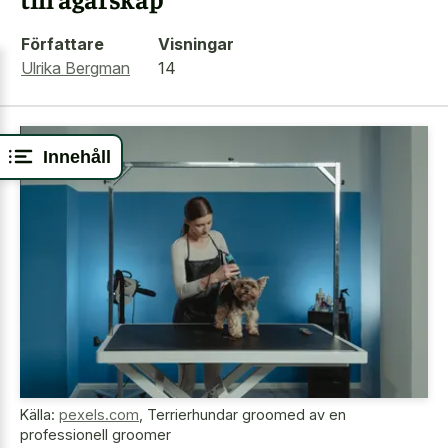
Författare
Visningar
Ulrika Bergman
14
Innehåll
Källa:
pexels.com
,
Terrierhundar groomed av en
professionell groomer