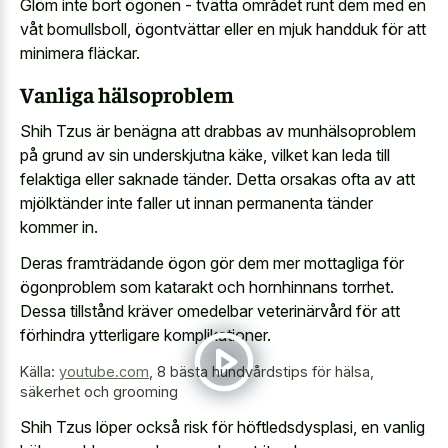
Glöm inte bort ögonen - tvätta området runt dem med en
våt bomullsboll, ögontvättar eller en mjuk handduk för att
minimera fläckar.
Vanliga hälsoproblem
Shih Tzus är benägna att drabbas av munhälsoproblem
på grund av sin underskjutna käke, vilket kan leda till
felaktiga eller saknade tänder. Detta orsakas ofta av att
mjölktänder inte faller ut innan permanenta tänder
kommer in.
Deras framträdande ögon gör dem mer mottagliga för
ögonproblem som katarakt och hornhinnans torrhet.
Dessa tillstånd kräver omedelbar veterinärvård för att
förhindra ytterligare komplikationer.
Källa:
youtube.com
,
8 bästa hundvårdstips för hälsa,
säkerhet och grooming
Shih Tzus löper också risk för höftledsdysplasi, en vanlig