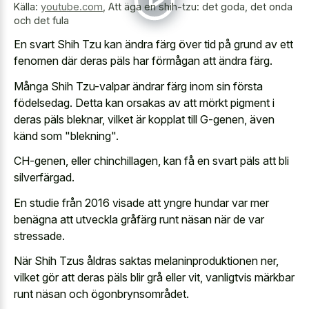
Källa:
youtube.com
,
Att äga en shih-tzu: det goda, det onda
och det fula
En svart Shih Tzu kan ändra färg över tid på grund av ett
fenomen där deras päls har förmågan att ändra färg.
Många Shih Tzu-valpar ändrar färg inom sin första
födelsedag. Detta kan orsakas av att mörkt pigment i
deras päls bleknar, vilket är kopplat till G-genen, även
känd som "blekning".
CH-genen, eller chinchillagen, kan få en svart päls att bli
silverfärgad.
En studie från 2016 visade att yngre hundar var mer
benägna att utveckla gråfärg runt näsan när de var
stressade.
När Shih Tzus åldras saktas melaninproduktionen ner,
vilket gör att deras päls blir grå eller vit, vanligtvis märkbar
runt näsan och ögonbrynsområdet.