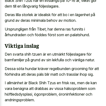
Black Shih Tzus har en livslängd på 10-16 år, vilket gör
dem till en långvarig följeslagare.
Deras lilla storlek är idealisk för att bo i en lägenhet på
grund av deras minimala behov av motion.
Ursprungligen från Tibet, har denna ras funnits i
århundraden och föddes först som en palatshund.
Viktiga inslag
Den svarta shih tzuen är en utmärkt följeslagare för
barnfamiljer på grund av sin lekfulla och vänliga natur.
Dessa söta hundar kräver regelbunden grooming för att
förhindra att deras päls blir matt och trasslar ihop sig.
I allmänhet är Black Shih Tzus en frisk ras, men de kan
vara benägna att drabbas av vissa hälsoproblem som
höftledsdysplasi, ögonproblem, öroninfektioner och
andningsproblem.