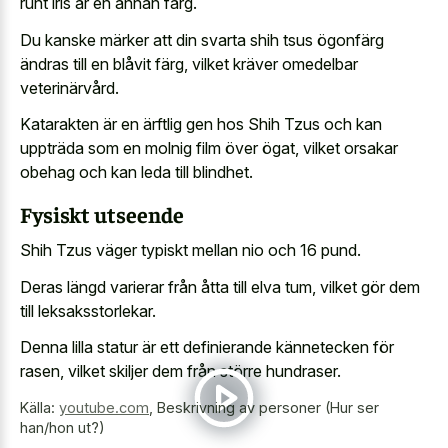
runt iris är en annan färg.
Du kanske märker att din svarta shih tsus ögonfärg
ändras till en blåvit färg, vilket kräver omedelbar
veterinärvård.
Katarakten är en ärftlig gen hos Shih Tzus och kan
uppträda som en molnig film över ögat, vilket orsakar
obehag och kan leda till blindhet.
Fysiskt utseende
Shih Tzus väger typiskt mellan nio och 16 pund.
Deras längd varierar från åtta till elva tum, vilket gör dem
till leksaksstorlekar.
Denna lilla statur är ett definierande kännetecken för
rasen, vilket skiljer dem från större hundraser.
Källa:
youtube.com
,
Beskrivning av personer (Hur ser
han/hon ut?)