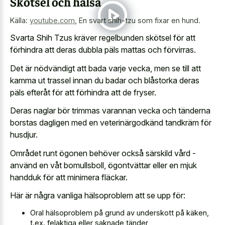
Skötsel och hälsa
Källa:
youtube.com
,
En svart shih-tzu som fixar en hund.
Svarta Shih Tzus kräver regelbunden skötsel för att
förhindra att deras dubbla päls mattas och förvirras.
Det är nödvändigt att bada varje vecka, men se till att
kamma ut trassel innan du badar och blåstorka deras
päls efteråt för att förhindra att de fryser.
Deras naglar bör trimmas varannan vecka och tänderna
borstas dagligen med en veterinärgodkänd tandkräm för
husdjur.
Området runt ögonen behöver också särskild vård -
använd en våt bomullsboll, ögontvättar eller en mjuk
handduk för att minimera fläckar.
Här är några vanliga hälsoproblem att se upp för:
Oral hälsoproblem på grund av underskott på käken,
t.ex. felaktiga eller saknade tänder