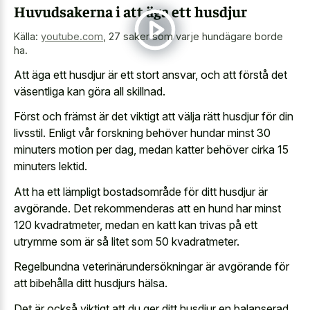
Huvudsakerna i att äga ett husdjur
Källa:
youtube.com
,
27 saker som varje hundägare borde
ha.
Att äga ett husdjur är ett stort ansvar, och att förstå det
väsentliga kan göra all skillnad.
Först och främst är det viktigt att välja rätt husdjur för din
livsstil. Enligt vår forskning behöver hundar minst 30
minuters motion per dag, medan katter behöver cirka 15
minuters lektid.
Att ha ett lämpligt bostadsområde för ditt husdjur är
avgörande. Det rekommenderas att en hund har minst
120 kvadratmeter, medan en katt kan trivas på ett
utrymme som är så litet som 50 kvadratmeter.
Regelbundna veterinärundersökningar är avgörande för
att bibehålla ditt husdjurs hälsa.
Det är också viktigt att du ger ditt husdjur en balanserad