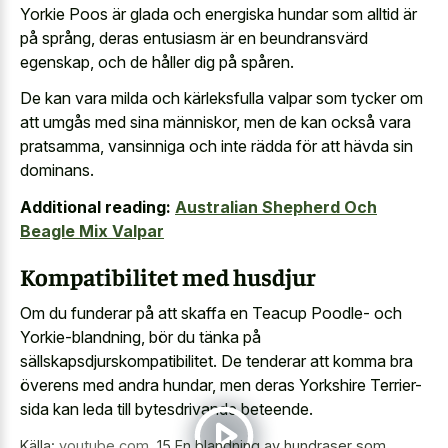
Yorkie Poos är glada och energiska hundar som alltid är
på språng, deras entusiasm är en beundransvärd
egenskap, och de håller dig på spåren.
De kan vara milda och kärleksfulla valpar som tycker om
att umgås med sina människor, men de kan också vara
pratsamma, vansinniga och inte rädda för att hävda sin
dominans.
Additional reading:
Australian Shepherd Och
Beagle Mix Valpar
Kompatibilitet med husdjur
Om du funderar på att skaffa en Teacup Poodle- och
Yorkie-blandning, bör du tänka på
sällskapsdjurskompatibilitet. De tenderar att komma bra
överens med andra hundar, men deras Yorkshire Terrier-
sida kan leda till bytesdrivande beteende.
Källa:
youtube.com
,
15 En blandning av hundraser som