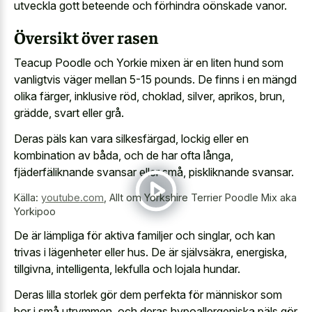
utveckla gott beteende och förhindra oönskade vanor.
Översikt över rasen
Teacup Poodle och Yorkie mixen är en liten hund som
vanligtvis väger mellan 5-15 pounds. De finns i en mängd
olika färger, inklusive röd, choklad, silver, aprikos, brun,
grädde, svart eller grå.
Deras päls kan vara silkesfärgad, lockig eller en
kombination av båda, och de har ofta långa,
fjäderfäliknande svansar eller små, piskliknande svansar.
Källa:
youtube.com
,
Allt om Yorkshire Terrier Poodle Mix aka
Yorkipoo
De är lämpliga för aktiva familjer och singlar, och kan
trivas i lägenheter eller hus. De är självsäkra, energiska,
tillgivna, intelligenta, lekfulla och lojala hundar.
Deras lilla storlek gör dem perfekta för människor som
bor i små utrymmen, och deras hypoallergeniska päls gör