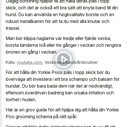
Daglig borstning hjälper till att hålla deras päls i topp
skick, och det är också ett bra sätt att knyta band till din
hund. Du kan använda en högkvalitativ borste och en
robust metallkamm för att ta itu med alla knutar och
trassel.
Man bör klippa naglarna var tredje eller fjärde vecka,
borsta tänderna två eller tre gånger i veckan och rengöra
öronen en gång i veckan.
Källa:
youtube.com
,
Veckovisa hundvårdsrutiner
För att hålla din Yorkie Poos päls i topp skick bör du
överväga att investera i ett bra schampo och balsam för
hundar. Du bör bara bada dem när det är nödvändigt,
eftersom överdriven badning kan orsaka irritation och
torrhet i huden.
Här är en grov guide för att hjälpa dig att hålla din Yorkie
Poo grooming schema på rätt spår:
Genom att följa detta skötselsschema kan du se till att