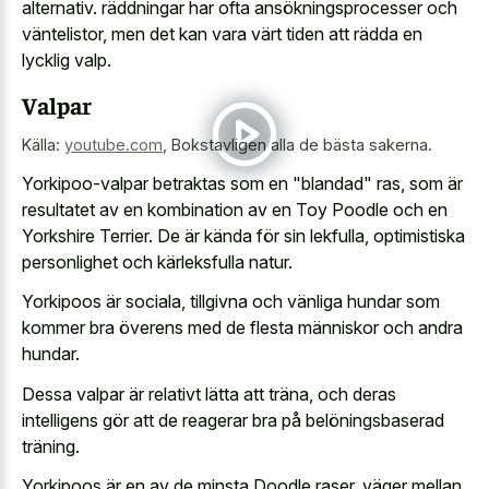
alternativ. räddningar har ofta ansökningsprocesser och
väntelistor, men det kan vara värt tiden att rädda en
lycklig valp.
Valpar
Källa:
youtube.com
,
Bokstavligen alla de bästa sakerna.
Yorkipoo-valpar betraktas som en "blandad" ras, som är
resultatet av en kombination av en Toy Poodle och en
Yorkshire Terrier. De är kända för sin lekfulla, optimistiska
personlighet och kärleksfulla natur.
Yorkipoos är sociala, tillgivna och vänliga hundar som
kommer bra överens med de flesta människor och andra
hundar.
Dessa valpar är relativt lätta att träna, och deras
intelligens gör att de reagerar bra på belöningsbaserad
träning.
Yorkipoos är en av de minsta Doodle raser, väger mellan