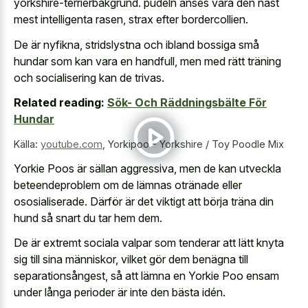
yorkshire-terrierbakgrund. pudeln anses vara den näst
mest intelligenta rasen, strax efter bordercollien.
De är nyfikna, stridslystna och ibland bossiga små
hundar som kan vara en handfull, men med rätt träning
och socialisering kan de trivas.
Related reading:
Sök- Och Räddningsbälte För
Hundar
Källa:
youtube.com
,
Yorkipoo - Yorkshire / Toy Poodle Mix
Yorkie Poos är sällan aggressiva, men de kan utveckla
beteendeproblem om de lämnas otränade eller
ososialiserade. Därför är det viktigt att börja träna din
hund så snart du tar hem dem.
De är extremt sociala valpar som tenderar att lätt knyta
sig till sina människor, vilket gör dem benägna till
separationsångest, så att lämna en Yorkie Poo ensam
under långa perioder är inte den bästa idén.