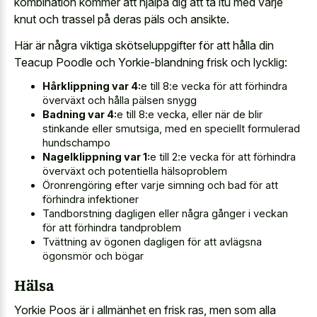
kombination kommer att hjälpa dig att ta itu med varje
knut och trassel på deras päls och ansikte.
Här är några viktiga skötseluppgifter för att hålla din
Teacup Poodle och Yorkie-blandning frisk och lycklig:
Hårklippning var 4:
e till 8:e vecka för att förhindra
överväxt och hålla pälsen snygg
Badning var 4:
e till 8:e vecka, eller när de blir
stinkande eller smutsiga, med en speciellt formulerad
hundschampo
Nagelklippning var 1:
e till 2:e vecka för att förhindra
överväxt och potentiella hälsoproblem
Öronrengöring efter varje simning och bad för att
förhindra infektioner
Tandborstning dagligen eller några gånger i veckan
för att förhindra tandproblem
Tvättning av ögonen dagligen för att avlägsna
ögonsmör och bögar
Hälsa
Yorkie Poos är i allmänhet en frisk ras, men som alla