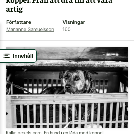
artig
Författare
Visningar
Marianne Samuelsson
160
Innehåll
Källa:
pexels.com
,
En hund i en låda med koppel