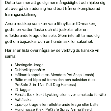
Detta kommer att ge dig mer mångsidighet och hjälpa dig
att övergå din räddning hund bort från en komplicerad
träningsinställning.
Andra redskap som kan vara till nytta är ID-märken,
godis, en vattenflaska och ett ljuskollar eller en
reflekterande krage eller sele. Glöm inte att ta med dig
gott om bajsäckar och en hundmask för säkerhet.
Här är en lista över några av de verktyg du kanske vill
samla:
Martingale-krage
Dubbelklippsbälte
Hållbart koppel (t.ex. Mendota Pet Snap Leash)
Bälte med klipp på framsidan och baksidan (t.ex.
PetSafe 3-in-1 No-Pull Dog Harness)
ID-taggar
Förrätt (t.ex. kokt kyckling eller lever-smakade förrätt)
Vattflaska
Ljus-up krage eller reflekterande krage eller bälte
Hundmasse (t.ex. PetSafe Spray AnimalShield