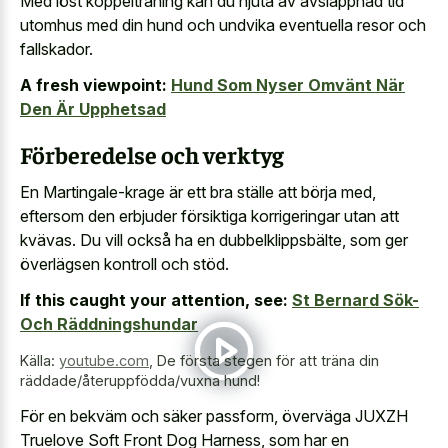
Med löst koppelträning kan du njuta av avslappnad tid
utomhus med din hund och undvika eventuella resor och
fallskador.
A fresh viewpoint:
Hund Som Nyser Omvänt När
Den Är Upphetsad
Förberedelse och verktyg
En Martingale-krage är ett bra ställe att börja med,
eftersom den erbjuder försiktiga korrigeringar utan att
kvävas. Du vill också ha en dubbelklippsbälte, som ger
överlägsen kontroll och stöd.
If this caught your attention, see:
St Bernard Sök-
Och Räddningshundar
Källa:
youtube.com
,
De första stegen för att träna din
räddade/återuppfödda/vuxna hund!
För en bekväm och säker passform, överväga JUXZH
Truelove Soft Front Dog Harness, som har en