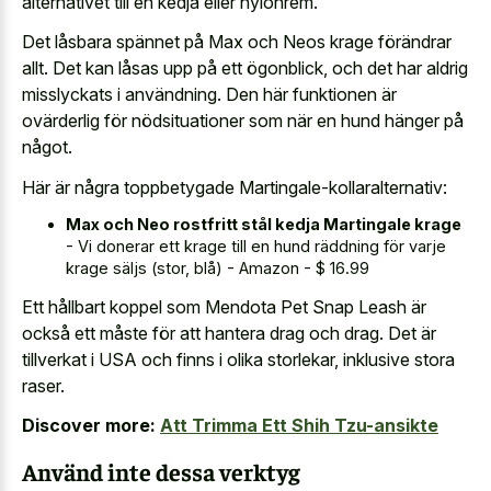
alternativet till en kedja eller nylonrem.
Det låsbara spännet på Max och Neos krage förändrar
allt. Det kan låsas upp på ett ögonblick, och det har aldrig
misslyckats i användning. Den här funktionen är
ovärderlig för nödsituationer som när en hund hänger på
något.
Här är några toppbetygade Martingale-kollaralternativ:
Max och Neo rostfritt stål kedja Martingale krage
- Vi donerar ett krage till en hund räddning för varje
krage säljs (stor, blå) - Amazon - $ 16.99
Ett hållbart koppel som Mendota Pet Snap Leash är
också ett måste för att hantera drag och drag. Det är
tillverkat i USA och finns i olika storlekar, inklusive stora
raser.
Discover more:
Att Trimma Ett Shih Tzu-ansikte
Använd inte dessa verktyg