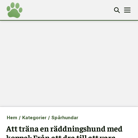
Hem
/
Kategorier
/
Spårhundar
Att träna en räddningshund med
koppel: Från att dra till att vara