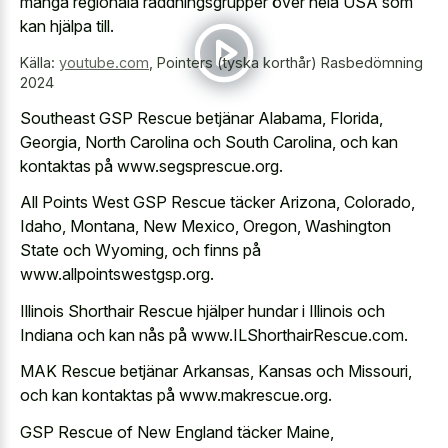
många regionala räddningsgrupper över hela USA som
kan hjälpa till.
Källa:
youtube.com
,
Pointers (tyska korthår) Rasbedömning
2024
Southeast GSP Rescue betjänar Alabama, Florida,
Georgia, North Carolina och South Carolina, och kan
kontaktas på www.segsprescue.org.
All Points West GSP Rescue täcker Arizona, Colorado,
Idaho, Montana, New Mexico, Oregon, Washington
State och Wyoming, och finns på
www.allpointswestgsp.org.
Illinois Shorthair Rescue hjälper hundar i Illinois och
Indiana och kan nås på www.ILShorthairRescue.com.
MAK Rescue betjänar Arkansas, Kansas och Missouri,
och kan kontaktas på www.makrescue.org.
GSP Rescue of New England täcker Maine,