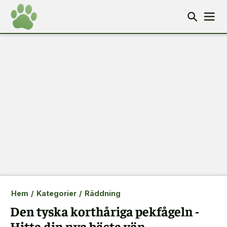
Hem
/
Kategorier
/
Räddning
Den tyska korthåriga pekfågeln -
Hitta din nya bästa vän