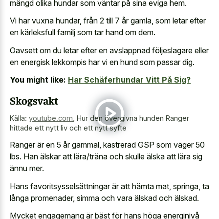
mängd olika hundar som väntar på sina eviga hem.
Vi har vuxna hundar, från 2 till 7 år gamla, som letar efter
en kärleksfull familj som tar hand om dem.
Oavsett om du letar efter en avslappnad följeslagare eller
en energisk lekkompis har vi en hund som passar dig.
You might like:
Har Schäferhundar Vitt På Sig?
Skogsvakt
Källa:
youtube.com
,
Hur den övergivna hunden Ranger
hittade ett nytt liv och ett nytt syfte
Ranger är en 5 år gammal, kastrerad GSP som väger 50
lbs. Han älskar att lära/träna och skulle älska att lära sig
ännu mer.
Hans favoritsysselsättningar är att hämta mat, springa, ta
långa promenader, simma och vara älskad och älskad.
Mycket engagemang är bäst för hans höga energinivå