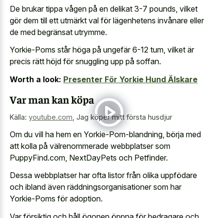
De brukar tippa vågen på en delikat 3-7 pounds, vilket
gör dem till ett utmärkt val för lägenhetens invånare eller
de med begränsat utrymme.
Yorkie-Poms står höga på ungefär 6-12 tum, vilket är
precis rätt höjd för snuggling upp på soffan.
Worth a look:
Presenter För Yorkie Hund Älskare
Var man kan köpa
Källa:
youtube.com
,
Jag köper mitt första husdjur
Om du vill ha hem en Yorkie-Pom-blandning, börja med
att kolla på välrenommerade webbplatser som
PuppyFind.com, NextDayPets och Petfinder.
Dessa webbplatser har ofta listor från olika uppfödare
och ibland även räddningsorganisationer som har
Yorkie-Poms för adoption.
Var försiktig och håll ögonen öppna för bedragare och