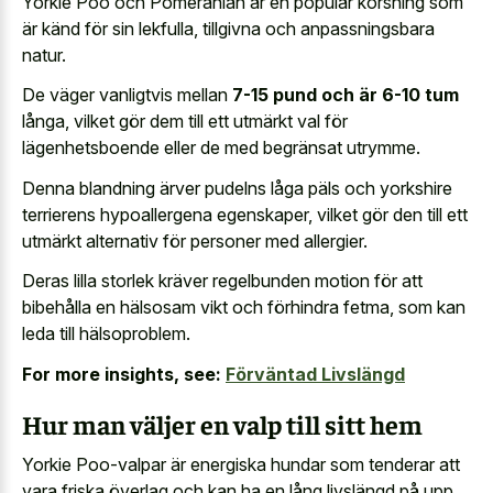
Yorkie Poo och Pomeranian är en populär korsning som
är känd för sin lekfulla, tillgivna och anpassningsbara
natur.
De väger vanligtvis mellan
7-15 pund och är 6-10 tum
långa, vilket gör dem till ett utmärkt val för
lägenhetsboende eller de med begränsat utrymme.
Denna blandning ärver pudelns låga päls och yorkshire
terrierens hypoallergena egenskaper, vilket gör den till ett
utmärkt alternativ för personer med allergier.
Deras lilla storlek kräver regelbunden motion för att
bibehålla en hälsosam vikt och förhindra fetma, som kan
leda till hälsoproblem.
For more insights, see:
Förväntad Livslängd
Hur man väljer en valp till sitt hem
Yorkie Poo-valpar är energiska hundar som tenderar att
vara friska överlag och kan ha en lång livslängd på upp