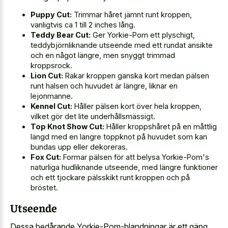
Puppy Cut:
Trimmar håret jämnt runt kroppen,
vanligtvis ca 1 till 2 inches lång.
Teddy Bear Cut:
Ger Yorkie-Pom ett plyschigt,
teddybjörnliknande utseende med ett rundat ansikte
och en något längre, men snyggt trimmad
kroppsrock.
Lion Cut:
Rakar kroppen ganska kort medan pälsen
runt halsen och huvudet är längre, liknar en
lejonmanne.
Kennel Cut:
Håller pälsen kort över hela kroppen,
vilket gör det lite underhållsmässigt.
Top Knot Show Cut:
Håller kroppshåret på en måttlig
längd med en längre toppknot på huvudet som kan
bundas upp eller dekoreras.
Fox Cut:
Formar pälsen för att belysa Yorkie-Pom's
naturliga hudliknande utseende, med längre funktioner
och ett tjockare pälsskikt runt kroppen och på
bröstet.
Utseende
Dessa bedårande Yorkie-Pom-blandningar är ett gäng