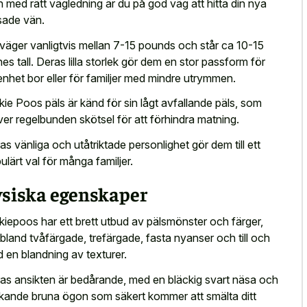
 med rätt vägledning är du på god väg att hitta din nya
sade vän.
väger vanligtvis mellan 7-15 pounds och står ca 10-15
hes tall. Deras lilla storlek gör dem en stor passform för
enhet bor eller för familjer med mindre utrymmen.
kie Poos päls är känd för sin lågt avfallande päls, som
ver regelbunden skötsel för att förhindra matning.
as vänliga och utåtriktade personlighet gör dem till ett
ulärt val för många familjer.
ysiska egenskaper
kiepoos har ett brett utbud av pälsmönster och färger,
ibland tvåfärgade, trefärgade, fasta nyanser och till och
 en blandning av texturer.
as ansikten är bedårande, med en bläckig svart näsa och
nkande bruna ögon som säkert kommer att smälta ditt