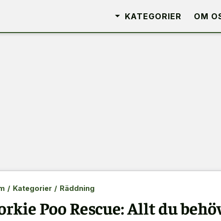
KATEGORIER
OM O
m
/
Kategorier
/
Räddning
orkie Poo Rescue: Allt du behö