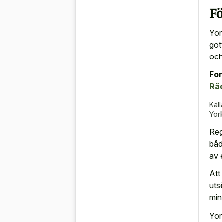
Fö
Yor
got
och
For
Rä
Käll
Yor
Reg
båd
av 
Att
uts
min
Yor