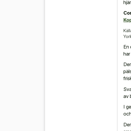
hjär
Con
Ko
Käll
Yor
En 
har
Der
päl
fri
Sva
av 
I g
och
Der