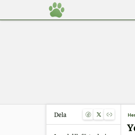
Dela
He
Y