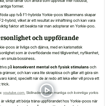
la, små ramar och andra som uppvisar mer robusta,
kantiga former.
 föda upp två F1-hybrida Yorkie-poos tillsammans skapar
F2-hybrid, vilket är ett resultat av inhäftning och kan vara
viktig faktor att beakta när man adopterar en Yorkie-poo.
ersonlighet och uppförande
kie-poos är livliga och djärva, med en karismatisk
sonlighet som är överflödande med tillgivenhet, nyfikenhet,
 en smula bossiness.
trivs på
konsekvent mental och fysisk stimulans
och
ta gränser, och kan vara lite skraplösa och gillar att göra sin
varo känd, speciellt när de är redo att leka eller vill prova ett
 trick.
a:
youtube.com
,
Skillnader mellan manliga och kvinnliga yorkis
 är viktigt att börja träna uppförandet hos Yorkie-poos när