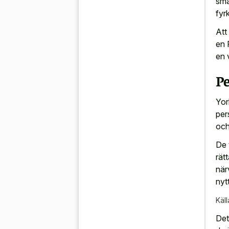
sma
fyr
Att
en 
en 
P
Yor
per
och
De 
rät
när
nytt
Käll
Det