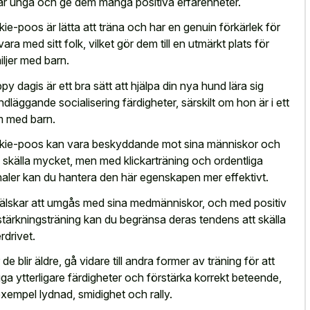
är unga och ge dem många positiva erfarenheter.
kie-poos är lätta att träna och har en genuin förkärlek för
vara med sitt folk, vilket gör dem till en utmärkt plats för
iljer med barn.
py dagis är ett bra sätt att hjälpa din nya hund lära sig
ndläggande socialisering färdigheter, särskilt om hon är i ett
 med barn.
kie-poos kan vara beskyddande mot sina människor och
 skälla mycket, men med klickarträning och ordentliga
naler kan du hantera den här egenskapen mer effektivt.
älskar att umgås med sina medmänniskor, och med positiv
stärkningsträning kan du begränsa deras tendens att skälla
rdrivet.
 de blir äldre, gå vidare till andra former av träning för att
ga ytterligare färdigheter och förstärka korrekt beteende,
l exempel lydnad, smidighet och rally.