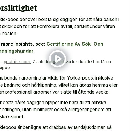
rsiktighet
kie-poos behöver borsta sig dagligen för att hålla pälsen i
t skick och för att kontrollera avfall, särskilt under våren
 hösten.
 more insights, see:
Certifiering Av Sök- Och
ddningshundar
a:
youtube.com
,
7 anledningar till varför du inte bör få en
kipoo
elbunden grooming är viktig för Yorkie-poos, inklusive
e badning och hårklippning, vilket kan göras hemma eller
en professionell groomer var sjätte till åttonde vecka.
 borsta håret dagligen hjälper inte bara till att minska
öndringen, utan minimerar också allergener genom att
ska skinnet.
kiepoos är benägna att drabbas av tandsjukdomar, så