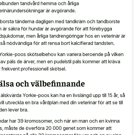
elbunden tandvård hemma och årliga
erinärundersökningar är avgörande.
 borsta tänderna dagligen med tandkräm och tandborste
 är säkra för hundar är avgörande för att förebygga
dsjukdomar, men årliga tandrengöringar hos en veterinär är
så nödvändiga för att rensa bort kalcifierad tandsten.
Yorkie-poos skötselbehov kan variera beroende på vilken
 av päls de ärver, men en pudelstil päls kommer att kräva
 frekvent professionell skötsel.
älsa och välbefinnande
 älskvärda Yorkie-poos kan ha en livslängd upp till 15 år, så
vill utveckla en bra vårdplan med din veterinär för att se till
 den lever bra.
dar har 39 kromosomer, och när en man och en kvinna
s, måste de överföra 20 000 genet som kommer att