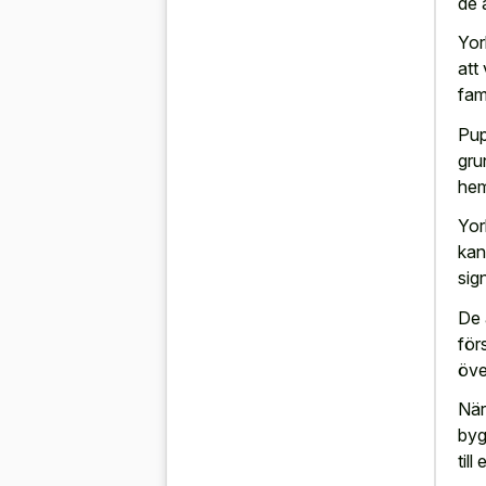
de 
Yor
att 
fam
Pup
gru
hem
Yor
kan
sig
De 
för
öve
När
byg
til