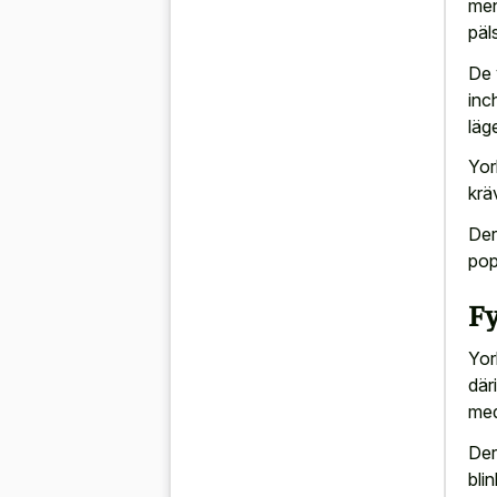
men
päl
De 
inc
läg
Yor
krä
Der
pop
F
Yor
där
med
Der
bli