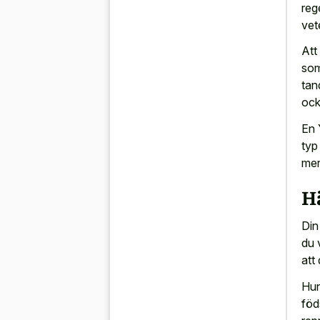
reg
vet
Att
som
tan
ock
En 
typ
mer
H
Din
du 
att
Hun
föd