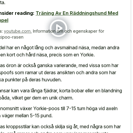
ta.
sider reading:
Träning Av En Räddningshund Med
ppel
a:
youtube.com
,
Information om och egenskaper för
kipoo-rasen
del har en något lång och avsmalnad näsa, medan andra
 en kort och hård näsa, precis som en Yorkie.
as öron är också ganska varierande, med vissa som har
spoofs som ramar ut deras ansikten och andra som har
ska punkter på deras huvuden.
nsar kan vara långa fjädrar, korta bobar eller en blandning
båda, vilket ger dem en unik charm.
enomsnitt växer Yorkie-poos till 7-15 tum höga vid axeln
 väger mellan 5-15 pund.
as kroppsstilar kan också skilja sig åt, med några som har