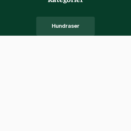
Hundraser
Hundar
Terriärer
Herdhundar
Hybridhundar