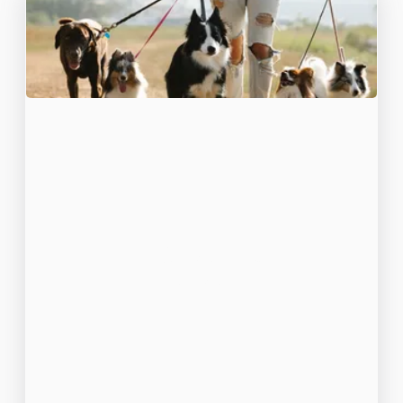
Hundraser av små
raser