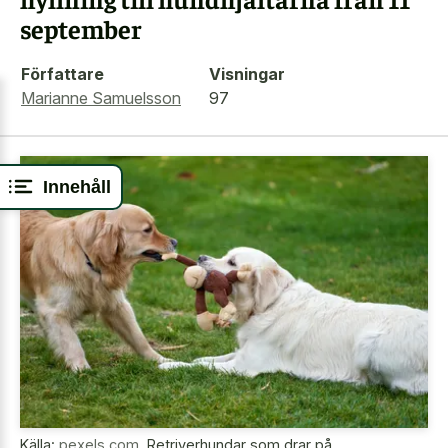
september
Författare
Visningar
Marianne Samuelsson
97
Innehåll
Källa:
pexels.com
,
Retriverhundar som drar på