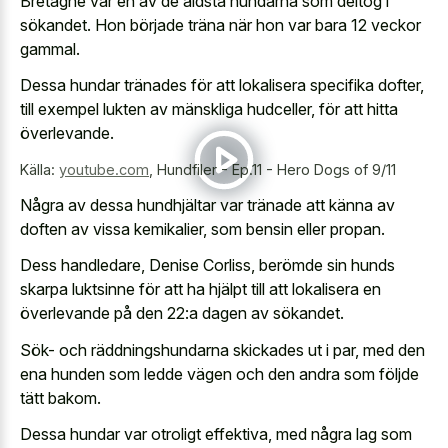
Bretagne var en av de äldsta hundarna som deltog i
sökandet. Hon började träna när hon var bara 12 veckor
gammal.
Dessa hundar tränades för att lokalisera specifika dofter,
till exempel lukten av mänskliga hudceller, för att hitta
överlevande.
Källa:
youtube.com
,
Hundfiler - Ep.11 - Hero Dogs of 9/11
Några av dessa hundhjältar var tränade att känna av
doften av vissa kemikalier, som bensin eller propan.
Dess handledare, Denise Corliss, berömde sin hunds
skarpa luktsinne för att ha hjälpt till att lokalisera en
överlevande på den 22:a dagen av sökandet.
Sök- och räddningshundarna skickades ut i par, med den
ena hunden som ledde vägen och den andra som följde
tätt bakom.
Dessa hundar var otroligt effektiva, med några lag som