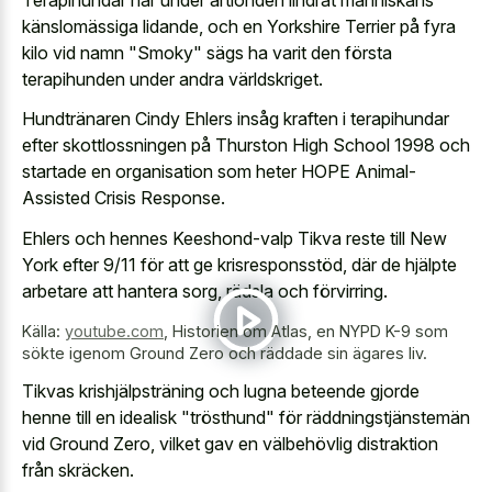
känslomässiga lidande, och en Yorkshire Terrier på fyra
kilo vid namn "Smoky" sägs ha varit den första
terapihunden under andra världskriget.
Hundtränaren Cindy Ehlers insåg kraften i terapihundar
efter skottlossningen på Thurston High School 1998 och
startade en organisation som heter HOPE Animal-
Assisted Crisis Response.
Ehlers och hennes Keeshond-valp Tikva reste till New
York efter 9/11 för att ge krisresponsstöd, där de hjälpte
arbetare att hantera sorg, rädsla och förvirring.
Källa:
youtube.com
,
Historien om Atlas, en NYPD K-9 som
sökte igenom Ground Zero och räddade sin ägares liv.
Tikvas krishjälpsträning och lugna beteende gjorde
henne till en idealisk "trösthund" för räddningstjänstemän
vid Ground Zero, vilket gav en välbehövlig distraktion
från skräcken.