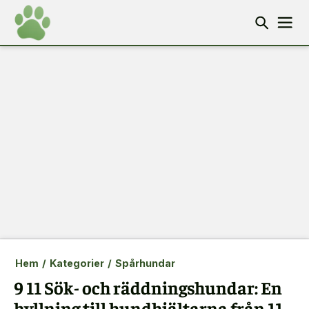
Hem
/
Kategorier
/
Spårhundar
9 11 Sök- och räddningshundar: En
hyllning till hundhjältarna från 11