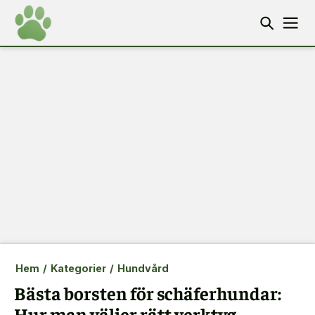
Hem
/
Kategorier
/
Hundvård
Bästa borsten för schäferhundar:
Hur man väljer rätt verktyg