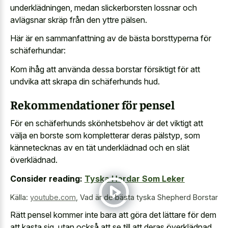
underklädningen, medan slickerborsten lossnar och
avlägsnar skräp från den yttre pälsen.
Här är en sammanfattning av de bästa borsttyperna för
schäferhundar:
Kom ihåg att använda dessa borstar försiktigt för att
undvika att skrapa din schäferhunds hud.
Rekommendationer för pensel
För en schäferhunds skönhetsbehov är det viktigt att
välja en borste som kompletterar deras pälstyp, som
kännetecknas av en tät underklädnad och en slät
överklädnad.
Consider reading:
Tyska Herdar Som Leker
Källa:
youtube.com
,
Vad är de bästa tyska Shepherd Borstar
Rätt pensel kommer inte bara att göra det lättare för dem
att kasta sig, utan också att se till att deras överklädnad