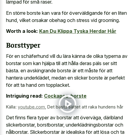
lämpad för små raser.
En större borste kan vara för överväldigande för en liten
hund, vilket orsakar obehag och stress vid grooming.
Worth a look:
Kan Du Klippa Tyska Herdar Hår
Borsttyper
För en schäferhund vill du lära känna de olika typerna av
borstar som kan hjälpa till att hålla deras päls ser sitt
bästa. en avskingrande borste är ett måste för att
hantera underklädet, medan en slicker borste är perfekt
för att ta hand om topplacket.
Intriguing read:
Cockapoo-borste
Källa:
youtube.com
,
Det bästa sättet att raka hundens hår
Det finns flera typer av borstar att överväga, däribland
slickerborstar, borstborstar, underklädningsborstar och
nålborstar. Slickerborstar är idealiska för att lösa och ta