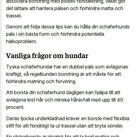
associera borstning med positiv förstärkning, vilket gör
det lättare att hantera pälsen och förhindra matta och
trassel.
Genom att följa dessa tips kan du hålla din schäferhunds
päls i sin bästa form och förhindra potentiella
hälsoproblem.
Vanliga frågor om hundar
Tyska schäferhundar har en dubbel päls som avlägsnas
kraftigt, så regelbunden borstning är ett måste för att
förhindra matning och förvirring.
Att borsta din schäferhund dagligen kan hjälpa till att
avlägsna löst hår och minska håravfall med upp till 40
procent.
Deras tjocka underklädnad kräver en borste med flexibla
stift för att försiktigt ta ut trassel utan att bryta sönder.
En slickerborste är idealisk för att ta bort mattor och