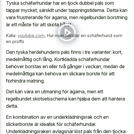
Tyska schäferhundar har en tjock dubbel päls som
tappar mycket, särskilt under tappningstiderna. Detta kan
vara frustrerande för ägarna, men regelbunden borstning
är ett måste för att sköta håret.
Källa:
youtube.com
,
Hur man borstar en schäferhund som
en proffs
Den tyska herdehundens päls finns i tre varianter: kort,
medelmåttig och lång. Kortklädda schäferhundar
behöver borstas en eller två gånger i veckan, medan de
medelmåttiga kan behöva en slickare borste för att
förhindra matning.
Det kan vara en utmaning för ägarna, men ett
regelbundet skötselsschema kan hjälpa dem att hantera
detta.
En kombination av en underklädningsrak och en
slickerborste är idealisk för schäferhundar.
Underklädningsraken avlägsnar löst päls från den tjocka