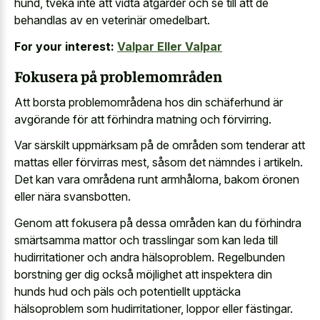
hund, tveka inte att vidta åtgärder och se till att de
behandlas av en veterinär omedelbart.
For your interest:
Valpar Eller Valpar
Fokusera på problemområden
Att borsta problemområdena hos din schäferhund är
avgörande för att förhindra matning och förvirring.
Var särskilt uppmärksam på de områden som tenderar att
mattas eller förvirras mest, såsom det nämndes i artikeln.
Det kan vara områdena runt armhålorna, bakom öronen
eller nära svansbotten.
Genom att fokusera på dessa områden kan du förhindra
smärtsamma mattor och trasslingar som kan leda till
hudirritationer och andra hälsoproblem. Regelbunden
borstning ger dig också möjlighet att inspektera din
hunds hud och päls och potentiellt upptäcka
hälsoproblem som hudirritationer, loppor eller fästingar.