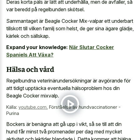
Deras korta päls är lätt att underhålla, men de avfaller, så
var beredd på regelbunden skötsel.
Sammantaget är Beagle Cocker Mix-valpar ett underbart
tillskott till vilken familj som helst, de ger sina ägare glädje,
kärlek och sällskap.
Expand your knowledge:
När Slutar Cocker
Spaniels Att Växa?
Hälsa och vård
Regelbundna veterinärundersökningar är avgörande för
att tidigt upptäcka eventuella hälsoproblem hos din
Beagle Cocker mixvalp.
Källa:
youtube.com
,
Förståelse av hundvaccinationer -
Purina
Bockers är benägna att gå upp i vikt, så se till att din
hund får minst två promenader per dag med mycket
aktivitet och lektider blandade i. Detta kommer att hjälpa