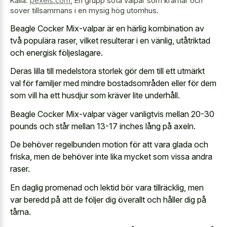
Källa:
pexels.com
,
En grupp söta valpar som kramar och
sover tillsammans i en mysig hög utomhus.
Beagle Cocker Mix-valpar är en härlig kombination av
två populära raser, vilket resulterar i en vänlig, utåtriktad
och energisk följeslagare.
Deras lilla till medelstora storlek gör dem till ett utmärkt
val för familjer med mindre bostadsområden eller för dem
som vill ha ett husdjur som kräver lite underhåll.
Beagle Cocker Mix-valpar väger vanligtvis mellan 20-30
pounds och står mellan 13-17 inches lång på axeln.
De behöver regelbunden motion för att vara glada och
friska, men de behöver inte lika mycket som vissa andra
raser.
En daglig promenad och lektid bör vara tillräcklig, men
var beredd på att de följer dig överallt och håller dig på
tårna.