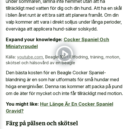
under sommaren, lämna inte hemmet utan att ha
tillräckligt med vatten för dig och din hund. Att ha en skål
i bilen året runt är ett bra sätt att planera framåt. Om din
valp kommer att vara i direkt solljus under långa perioder,
överväga att applicera hund-säker solskydd.
Expand your knowledge:
Cocker Spaniel Och
Miniatyrpudel
Källa:
youtube.com
,
Beagle 101 - Utfodring, träning, motion,
skötsel och hälsovård av en beagle
Den bästa kosten för en Beagle Cocker Spaniel-
blandning är en som har utformats för små hundar med
höga energinivåer. Denna ras kommer att packa på pund
om de äter för mycket och inte får tillräckligt med motion.
You might like:
Hur Länge Är En Cocker Spaniel
Gravid?
Färg på pälsen och skötsel