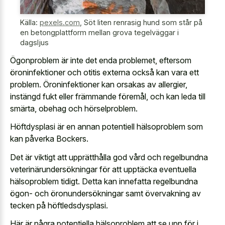
Källa:
pexels.com
,
Söt liten renrasig hund som står på
en betongplattform mellan grova tegelväggar i
dagsljus
Ögonproblem är inte det enda problemet, eftersom
öroninfektioner och otitis externa också kan vara ett
problem. Öroninfektioner kan orsakas av allergier,
instängd fukt eller främmande föremål, och kan leda till
smärta, obehag och hörselproblem.
Höftdysplasi är en annan potentiell hälsoproblem som
kan påverka Bockers.
Det är viktigt att upprätthålla god vård och regelbundna
veterinärundersökningar för att upptäcka eventuella
hälsoproblem tidigt. Detta kan innefatta regelbundna
ögon- och öronundersökningar samt övervakning av
tecken på höftledsdysplasi.
Här är några potentiella hälsoproblem att se upp för i