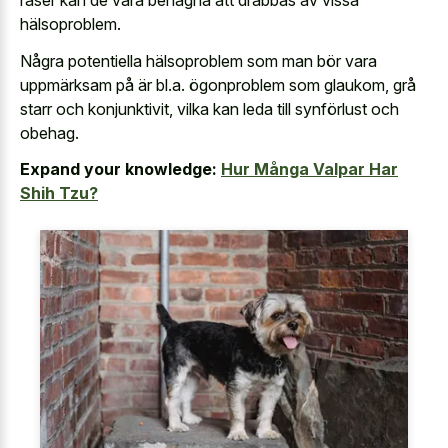
raser kan de vara benägna att drabbas av vissa
hälsoproblem.
Några potentiella hälsoproblem som man bör vara
uppmärksam på är bl.a. ögonproblem som glaukom, grå
starr och konjunktivit, vilka kan leda till synförlust och
obehag.
Expand your knowledge:
Hur Många Valpar Har
Shih Tzu?