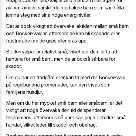
Beagle Cocker Mix-valpar är utmärkta följeslagare för
aktiva familjer, särskilt de med äldre barn som kan hålla
jämna steg med sina höga energinivåer.
Det är dock viktigt att övervaka lektiden mellan små barn
och Bocker-valpar, eftersom de kan bli skadade eller
frustrerade om de grips eller dras upp.
Bockervalpar är relativt små, vilket gör dem lätta att
hantera för små barn, men de är också sårbara för
skador.
Om du har en trädgård eller kan ta med din Bocker-valp
på regelbundna promenader, kan den trivas som
familjens husdjur.
Men om du har mycket små barn eller småbarn, är det
viktigt att noga övervaka den tid de spenderar
tillsammans, eftersom små barn kan gripa och dra i små
hundar, vilket leder till skador och obehag.
Bockervalpar kommer bra överens med andra hundar