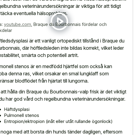
elbundna veterinärundersökningar är viktiga för att tidigt
täcka eventuella hälsoproblem.
a:
youtube.com
,
Braque du Bourbonnais fördelar och
kdelar
tledsdysplasi är ett vanligt ortopediskt tillstånd i Braque du
rbonnais, där höftledsleden inte bildas korrekt, vilket leder
 instabilitet, smärta och potentiell artrit.
monell stenos är en medfödd hjärtfel som också kan
bba denna ras, vilket orsakar en smal lungklaff som
ränsar blodflödet från hjärtat till lungorna.
 att hålla din Braque du Bourbonnais-valp frisk är det viktigt
 du har god vård och regelbundna veterinärundersökningar.
Häftdysplasi
Pulmonell stenos
Entropion/ektropion (inåt eller utåt rullande ögonlock)
 noga med att borsta din hunds tänder dagligen, eftersom