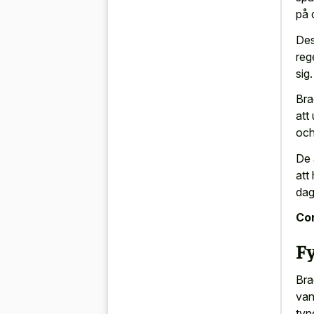
på 
Des
reg
sig.
Bra
att
och 
De 
att 
dag
Con
F
Bra
van
tyn