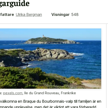
garguide
fattare
Ulrika Bergman
Visningar
548
a:
pexels.com
,
Ile du Grand Rouveau, Frankrike
 välkomna en Braque du Bourbonnais-valp till familjen är en
nnande upplevelse, men det är viktigt att vara förberedd