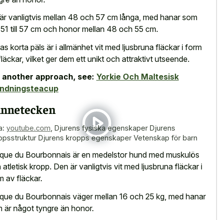
är vanligtvis mellan 48 och 57 cm långa, med hanar som
 51 till 57 cm och honor mellan 48 och 55 cm.
as korta päls är i allmänhet vit med ljusbruna fläckar i form
fläckar, vilket ger dem ett unikt och attraktivt utseende.
 another approach, see:
Yorkie Och Maltesisk
andningsteacup
nnetecken
a:
youtube.com
,
Djurens fysiska egenskaper Djurens
ppsstruktur Djurens kropps egenskaper Vetenskap för barn
que du Bourbonnais är en medelstor hund med muskulös
 atletisk kropp. Den är vanligtvis vit med ljusbruna fläckar i
m av fläckar.
que du Bourbonnais väger mellan 16 och 25 kg, med hanar
 är något tyngre än honor.