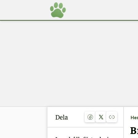
Dela
He
B