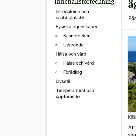
Innehållsförteckning
ä
Introduktion och
snabbstatistik
För
Fysiska egenskaper
Kännetecken
Utseende
Hälsa och vård
Hälsa och vård
Förädling
Livsstil
Temperament och
uppförande
Käll
Att
spä