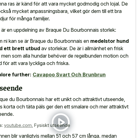
na ras är känd för att vara mycket godmodig och lojal. De
också mycket anpassningsbara, vilket gör dem till ett bra
djur för många familjer.
 är en uppdelning av Braque Du Bourbonnais storlek:
 ni kan se är Braque du Bourbonnais en
medelstor hund
 ett brett utbud
av storlekar. De är i allmänhet en frisk
, men som alla hundar behöver de regelbunden motion och
d för att vara lyckliga och friska.
lore further:
Cavapoo Svart Och Brunbrun
seende
que du Bourbonnais har ett unikt och attraktivt utseende,
s korta och täta päls ger den ett smalare och mer attraktivt
eende.
a:
youtube.com
,
Fysiskt utseende
nen blir vanligtvis mellan 51 och 57 cm långa, medan