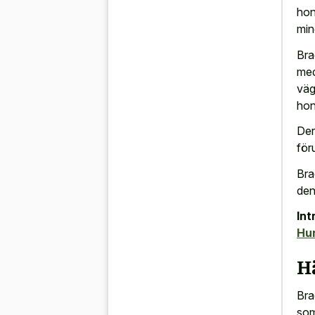
hon
min
Bra
med
väg
hon
Der
för
Bra
den
Int
Hu
H
Bra
som