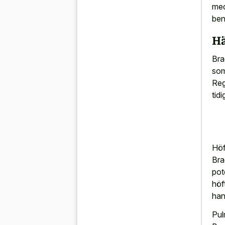
med
ben
Hä
Bra
som
Reg
tid
Höf
Bra
pote
höf
han
Pul