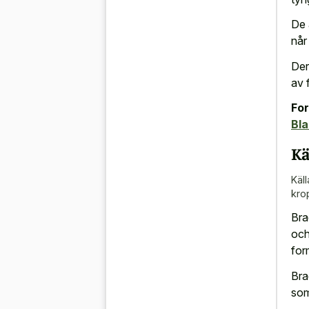
De 
når
Der
av 
For
Bl
Kä
Käll
kro
Bra
och
for
Bra
som