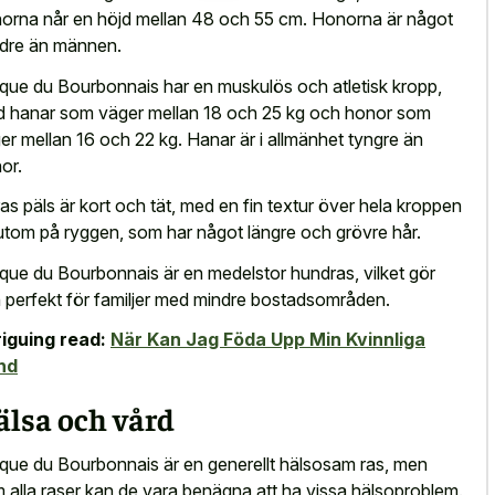
orna når en höjd mellan 48 och 55 cm. Honorna är något
dre än männen.
que du Bourbonnais har en muskulös och atletisk kropp,
 hanar som väger mellan 18 och 25 kg och honor som
er mellan 16 och 22 kg. Hanar är i allmänhet tyngre än
or.
as päls är kort och tät, med en fin textur över hela kroppen
utom på ryggen, som har något längre och grövre hår.
que du Bourbonnais är en medelstor hundras, vilket gör
 perfekt för familjer med mindre bostadsområden.
riguing read:
När Kan Jag Föda Upp Min Kvinnliga
nd
älsa och vård
que du Bourbonnais är en generellt hälsosam ras, men
 alla raser kan de vara benägna att ha vissa hälsoproblem.