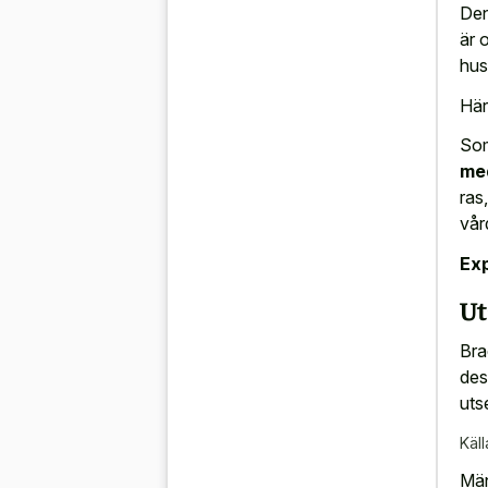
Den
är 
hus
Här
Som
med
ras
vår
Exp
Ut
Bra
des
uts
Käll
Män