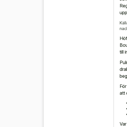
Reg
upp
Käll
nac
Höf
Bou
till
Pul
dra
beg
För
att
Var