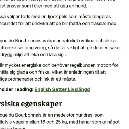
det ansvar som följer med att äga en hund.
sa valpar föds med en tjock päls som måste rengöras
elbundet för att undvika att de blir matta och trasslar ihop
que du Bourbonnais valpar är naturligt nyfikna och älskar
 utforska sin omgivning, så det är viktigt att ge dem en säker
trygg miljö att leka och lära sig i.
är mycket energiska och behöver regelbunden motion för
hålla sig glada och friska, vilket är anledningen till att
liga promenader och lek är ett måste.
sider reading:
English Setter Livslängd
ysiska egenskaper
que du Bourbonnais är en medelstor hundras, som
ligtvis väger mellan 16 och 25 kg, med hanar som är något
gre än honor.