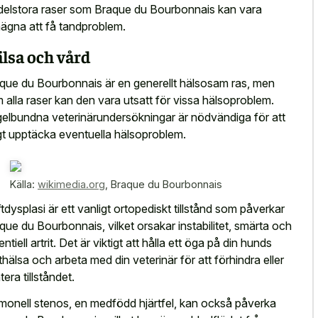
elstora raser som Braque du Bourbonnais kan vara
ägna att få tandproblem.
lsa och vård
que du Bourbonnais är en generellt hälsosam ras, men
 alla raser kan den vara utsatt för vissa hälsoproblem.
elbundna veterinärundersökningar är nödvändiga för att
igt upptäcka eventuella hälsoproblem.
Källa:
wikimedia.org
,
Braque du Bourbonnais
tdysplasi är ett vanligt ortopediskt tillstånd som påverkar
que du Bourbonnais, vilket orsakar instabilitet, smärta och
ntiell artrit. Det är viktigt att hålla ett öga på din hunds
thälsa och arbeta med din veterinär för att förhindra eller
tera tillståndet.
monell stenos, en medfödd hjärtfel, kan också påverka