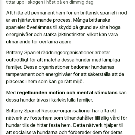
tittar upp i skogen i höst på en dimmig dag
Att hitta ett
permanent hem för en brittansk spaniel
i nöd
är en hjärtevärmande process. Många brittanska
spanieler överlämnas till skydd på grund av sina höga
energinivåer och starka jaktinstinkter, vilket kan vara
utmanande för oerfarna ägare.
Brittany Spaniel räddningsorganisationer arbetar
outtröttligt för att matcha dessa hundar med lämpliga
familjer. Dessa organisationer bedömer hundarnas
temperament och energinivåer för att säkerställa att de
placeras i hem som kan ge rätt miljö.
Med
regelbunden motion och mental stimulans
kan
dessa hundar trivas i kärleksfulla familjer.
Brittany Spaniel Rescue-organisationer har ofta ett
nätverk av fosterhem som tillhandahåller tillfällig vård för
hundar tills de hittar fasta hem. Detta nätverk hjälper till
att socialisera hundarna och förbereder dem för deras