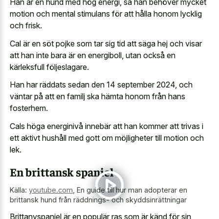
Han är en hund med hög energi, så han behöver mycket
motion och mental stimulans för att hålla honom lycklig
och frisk.
Cal är en söt pojke som tar sig tid att säga hej och visar
att han inte bara är en energiboll, utan också en
kärleksfull följeslagare.
Han har räddats sedan den 14 september 2024, och
väntar på att en familj ska hämta honom från hans
fosterhem.
Cals höga energinivå innebär att han kommer att trivas i
ett aktivt hushåll med gott om möjligheter till motion och
lek.
En brittansk spaniel
Källa:
youtube.com
,
En guide till hur man adopterar en
brittansk hund från räddnings- och skyddsinrättningar
Brittanyspaniel är en populär ras som är känd för sin