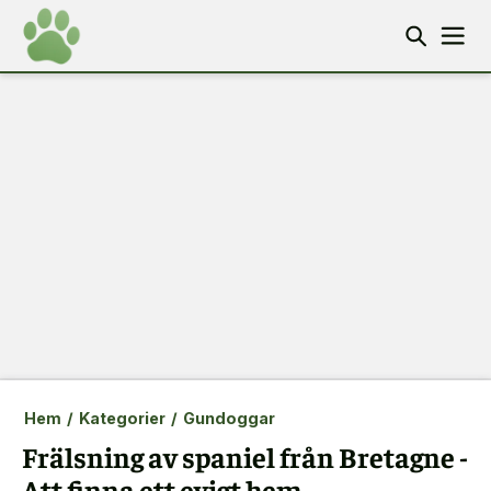
Hem
/
Kategorier
/
Gundoggar
Frälsning av spaniel från Bretagne -
Att finna ett evigt hem