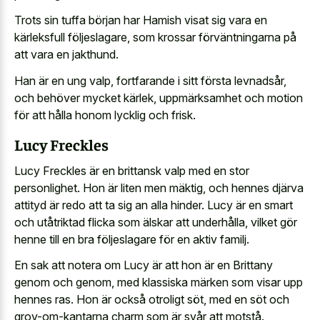
Trots sin tuffa början har Hamish visat sig vara en
kärleksfull följeslagare, som krossar förväntningarna på
att vara en jakthund.
Han är en ung valp, fortfarande i sitt första levnadsår,
och behöver mycket kärlek, uppmärksamhet och motion
för att hålla honom lycklig och frisk.
Lucy Freckles
Lucy Freckles är en brittansk valp med en stor
personlighet. Hon är liten men mäktig, och hennes djärva
attityd är redo att ta sig an alla hinder. Lucy är en smart
och utåtriktad flicka som älskar att underhålla, vilket gör
henne till en bra följeslagare för en aktiv familj.
En sak att notera om Lucy är att hon är en Brittany
genom och genom, med klassiska märken som visar upp
hennes ras. Hon är också otroligt söt, med en söt och
grov-om-kantarna charm som är svår att motstå.