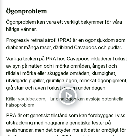
Ögonproblem
Ögonproblem kan vara ett verkligt bekymmer för våra
håriga vänner.
Progressiv retinal atrofi (PRA) är en ögonsjukdom som
drabbar många raser, däribland Cavapoos och pudlar.
Vanliga tecken på PRA hos Cavapoos inkluderar förlust
av syn på natten och i mörka områden, ångest och
rädsla i mörka eller skuggade områden, klumpighet,
utvidgade pupiller, grumliga ögon, minskat ögonpigment,
grå starr och även förlust av syn under dagen.
Källa:
youtube.com
,
Hur dina ögon kan avslöja potentiella
hälsoproblem
PRA är ett genetiskt tillstånd som kan förebyggas i viss
utsträckning med noggranna genetiska tester på
avelshundar, men det betyder inte att det är omöjligt för