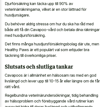
Djurförsäkring kan täcka upp till 90% av
veterinärräkningarna, vilket är en stor lättnad för
husdjursägare.
Du behöver aldrig stressa om hur du ska ha råd med
både att få din Cavapoo-vård och betala dina räkningar
med husdjursförsäkring.
Det finns många husdjursförsäkringsbolag där ute, men
Healthy Paws är ett populärt val som erbjuder bra
täckning till överkomliga priser.
Slutsats och slutliga tankar
Cavapoos är i allmänhet en hälsosam ras med en god
livslängd och lever upp till 10-15 år eller längre om de får
rätt vård.
Regelbundna veterinärundersökningar, tidig behandling
av hälsoproblem och förebyggande vård rutiner kan
avsevärt bidra till deras livslängd och välbefinnande.