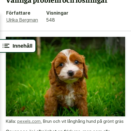
Författare
Visningar
Ulrika Bergman
548
Innehåll
Källa:
pexels.com
,
Brun och vit långhårig hund på grönt gräs