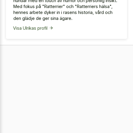
hundar med en touch av humor och personlig insikt.
Med fokus på "Ratterrier" och "Ratterriers hälsa",
hennes arbete dyker in i rasens historia, vård och
den glädje de ger sina ägare.
Visa Ulrikas profil