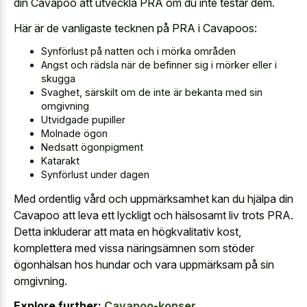
din Cavapoo att utveckla PRA om du inte testar dem.
Här är de vanligaste tecknen på PRA i Cavapoos:
Synförlust på natten och i mörka områden
Angst och rädsla när de befinner sig i mörker eller i
skugga
Svaghet, särskilt om de inte är bekanta med sin
omgivning
Utvidgade pupiller
Molnade ögon
Nedsatt ögonpigment
Katarakt
Synförlust under dagen
Med ordentlig vård och uppmärksamhet kan du hjälpa din
Cavapoo att leva ett lyckligt och hälsosamt liv trots PRA.
Detta inkluderar att mata en högkvalitativ kost,
komplettera med vissa näringsämnen som stöder
ögonhälsan hos hundar och vara uppmärksam på sin
omgivning.
Explore further:
Cavapoo-konser