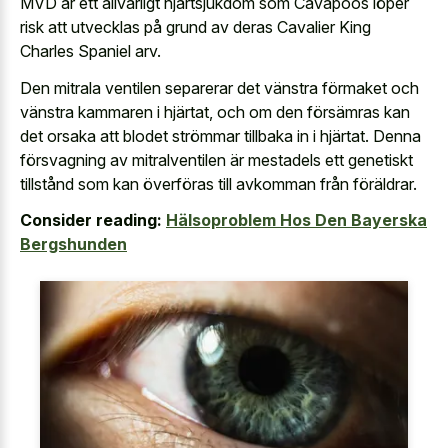
MVD är ett allvarligt hjärtsjukdom som Cavapoos löper
risk att utvecklas på grund av deras Cavalier King
Charles Spaniel arv.
Den mitrala ventilen separerar det vänstra förmaket och
vänstra kammaren i hjärtat, och om den försämras kan
det orsaka att blodet strömmar tillbaka in i hjärtat. Denna
försvagning av mitralventilen är mestadels ett genetiskt
tillstånd som kan överföras till avkomman från föräldrar.
Consider reading:
Hälsoproblem Hos Den Bayerska
Bergshunden