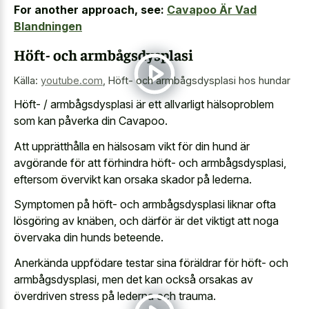
For another approach, see:
Cavapoo Är Vad
Blandningen
Höft- och armbågsdysplasi
Källa:
youtube.com
,
Höft- och armbågsdysplasi hos hundar
Höft- / armbågsdysplasi är ett allvarligt hälsoproblem
som kan påverka din Cavapoo.
Att upprätthålla en hälsosam vikt för din hund är
avgörande för att förhindra höft- och armbågsdysplasi,
eftersom övervikt kan orsaka skador på lederna.
Symptomen på höft- och armbågsdysplasi liknar ofta
lösgöring av knäben, och därför är det viktigt att noga
övervaka din hunds beteende.
Anerkända uppfödare testar sina föräldrar för höft- och
armbågsdysplasi, men det kan också orsakas av
överdriven stress på lederna och trauma.