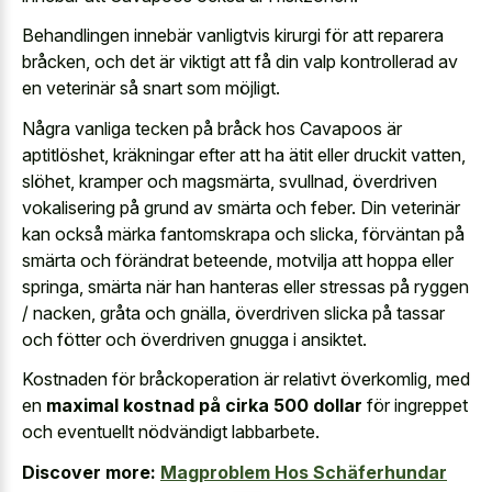
Behandlingen innebär vanligtvis kirurgi för att reparera
bråcken, och det är viktigt att få din valp kontrollerad av
en veterinär så snart som möjligt.
Några vanliga tecken på bråck hos Cavapoos är
aptitlöshet, kräkningar efter att ha ätit eller druckit vatten,
slöhet, kramper och magsmärta, svullnad, överdriven
vokalisering på grund av smärta och feber. Din veterinär
kan också märka fantomskrapa och slicka, förväntan på
smärta och förändrat beteende, motvilja att hoppa eller
springa, smärta när han hanteras eller stressas på ryggen
/ nacken, gråta och gnälla, överdriven slicka på tassar
och fötter och överdriven gnugga i ansiktet.
Kostnaden för bråckoperation är relativt överkomlig, med
en
maximal kostnad på cirka 500 dollar
för ingreppet
och eventuellt nödvändigt labbarbete.
Discover more:
Magproblem Hos Schäferhundar