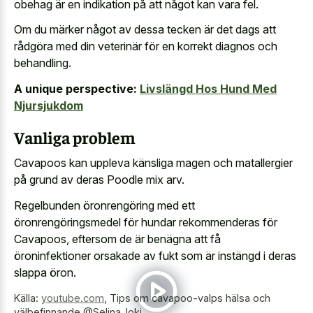
obehag är en indikation på att något kan vara fel.
Om du märker något av dessa tecken är det dags att
rådgöra med din veterinär för en korrekt diagnos och
behandling.
A unique perspective:
Livslängd Hos Hund Med
Njursjukdom
Vanliga problem
Cavapoos kan uppleva känsliga magen och matallergier
på grund av deras Poodle mix arv.
Regelbunden öronrengöring med ett
öronrengöringsmedel för hundar rekommenderas för
Cavapoos, eftersom de är benägna att få
öroninfektioner orsakade av fukt som är instängd i deras
slappa öron.
Källa:
youtube.com
,
Tips om cavapoo-valps hälsa och
välbefinnande @Selina_loki