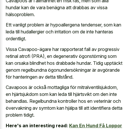
Cavapoos är i allmänhet en frisk ras, men som alla
hundar kan de vara benägna att drabbas av vissa
hälsoproblem.
Ett vanligt problem är hypoallergena tendenser, som kan
leda till hudallergier och irritation om de inte hanteras
ordentligt.
Vissa Cavapoo-ägare har rapporterat fall av progressiv
retinal atrofi (PRA), en degenerativ ögonstörning som
kan orsaka blindhet hos drabbade hundar. Tidig upptäckt
genom regelbundna ögonundersökningar är avgörande
för hanteringen av detta tillstånd.
Cavapoos är också mottagliga för mitralventilsjukdom,
en hjärtsjukdom som kan leda till hjärtsvikt om den inte
behandlas. Regelbundna kontroller hos en veterinär och
övervakning av symtom kan hjälpa till att identifiera detta
problem tidigt.
Here's an interesting read:
Kan En Hund Få Loppor