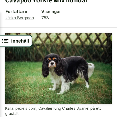
Författare
Visningar
Ulrika Bergman
753
Innehåll
Källa:
pexels.com
,
Cavalier King Charles Spaniel på ett
gräsfält