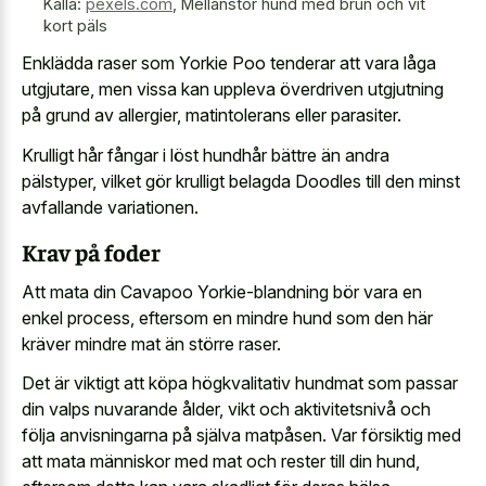
Källa:
pexels.com
,
Mellanstor hund med brun och vit
kort päls
Enklädda raser som Yorkie Poo tenderar att vara låga
utgjutare, men vissa kan uppleva överdriven utgjutning
på grund av allergier, matintolerans eller parasiter.
Krulligt hår fångar i löst hundhår bättre än andra
pälstyper, vilket gör krulligt belagda Doodles till den minst
avfallande variationen.
Krav på foder
Att mata din Cavapoo Yorkie-blandning bör vara en
enkel process, eftersom en mindre hund som den här
kräver mindre mat än större raser.
Det är viktigt att köpa högkvalitativ hundmat som passar
din valps nuvarande ålder, vikt och aktivitetsnivå och
följa anvisningarna på själva matpåsen. Var försiktig med
att mata människor med mat och rester till din hund,