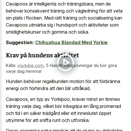
Cavapoos är intelligenta och träningsbara, men de
behöver konsekvent träning och vägledning för att veta
sin plats i flocken. Med rätt träning och socialisering kan
Cavapoos utmärka sig i hundsport och aktiviteter som
smidighetskurser och gömma och söka.
Suggestion:
Chihuahua Blandad Med Yorkie
Krav på hundens aktivitet
Källa:
youtube.com
,
5 Hundträningsövningar du bör göra
varje dag hemma!
Hunden behöver regelbunden motion för att förbränna
energi och förhindra att den blir uttråkad.
Cavapoos, en typ av Yorkipoo, kräver minst en timmes
träning varje dag, vilket bör inbegripa en lång promenad
och tid i en säker trädgård eller ett inneslutet öppet
utrymme för att sniffa runt och utforska.
Deras energiska natur innebär att de njuter av aktiviteter