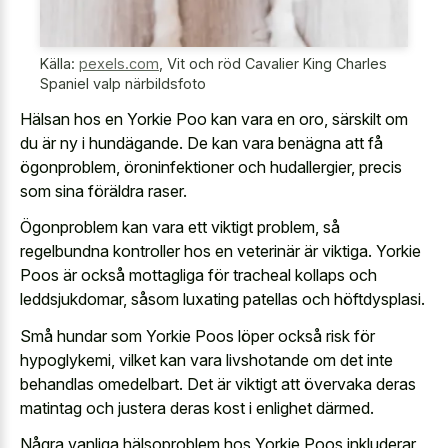
Källa:
pexels.com
,
Vit och röd Cavalier King Charles
Spaniel valp närbildsfoto
Hälsan hos en Yorkie Poo kan vara en oro, särskilt om
du är ny i hundägande. De kan vara benägna att få
ögonproblem, öroninfektioner och hudallergier, precis
som sina föräldra raser.
Ögonproblem kan vara ett viktigt problem, så
regelbundna kontroller hos en veterinär är viktiga. Yorkie
Poos är också mottagliga för tracheal kollaps och
leddsjukdomar, såsom luxating patellas och höftdysplasi.
Små hundar som Yorkie Poos löper också risk för
hypoglykemi, vilket kan vara livshotande om det inte
behandlas omedelbart. Det är viktigt att övervaka deras
matintag och justera deras kost i enlighet därmed.
Några vanliga hälsoproblem hos Yorkie Poos inkluderar