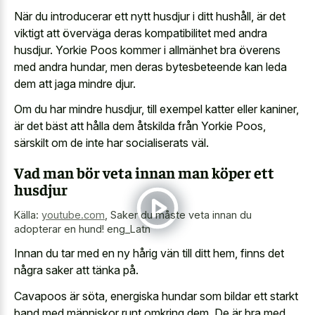
När du introducerar ett nytt husdjur i ditt hushåll, är det
viktigt att överväga deras kompatibilitet med andra
husdjur. Yorkie Poos kommer i allmänhet bra överens
med andra hundar, men deras bytesbeteende kan leda
dem att jaga mindre djur.
Om du har mindre husdjur, till exempel katter eller kaniner,
är det bäst att hålla dem åtskilda från Yorkie Poos,
särskilt om de inte har socialiserats väl.
Vad man bör veta innan man köper ett
husdjur
Källa:
youtube.com
,
Saker du måste veta innan du
adopterar en hund! eng_Latn
Innan du tar med en ny hårig vän till ditt hem, finns det
några saker att tänka på.
Cavapoos är söta, energiska hundar som bildar ett starkt
band med människor runt omkring dem. De är bra med