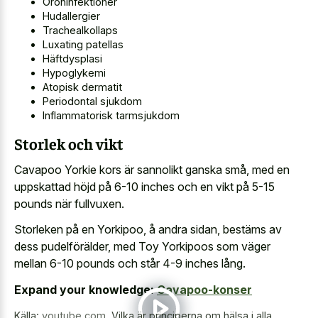
Öroninfektioner
Hudallergier
Trachealkollaps
Luxating patellas
Häftdysplasi
Hypoglykemi
Atopisk dermatit
Periodontal sjukdom
Inflammatorisk tarmsjukdom
Storlek och vikt
Cavapoo Yorkie kors är sannolikt ganska små, med en
uppskattad höjd på 6-10 inches och en vikt på 5-15
pounds när fullvuxen.
Storleken på en Yorkipoo, å andra sidan, bestäms av
dess pudelförälder, med Toy Yorkipoos som väger
mellan 6-10 pounds och står 4-9 inches lång.
Expand your knowledge:
Cavapoo-konser
Källa:
youtube.com
,
Vilka är principerna om hälsa i alla