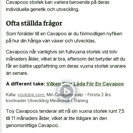
Cavapoos storlek kan
variera beroende på deras
individuella genetik
och utveckling.
Ofta ställda frågor
Som förälder till en Cavapoo är du förmodligen nyfiken
på hur din håriga vän växer och utvecklas.
Cavapoos når vanligtvis sin fullvuxna storlek vid tolv
månaders ålder, vilket är bra, eftersom det betyder att du
får en bättre uppfattning om deras vuxna storlek snarare
än senare.
A different take:
Vilken Stor Låda För En Cavapoo
Källa:
youtube.com
,
Min Cavapoo-valp - Första 2 års
kostnader Utveckling Medicinsk I Träning
Toy Cavapoos tenderar att nå sin vuxna storlek runt 7,5
till 11 månaders ålder, vilket är lite tidigare än den
genomsnittliga Cavapoo.