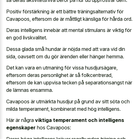
så deras aktivitetsnivå beror på hur du uppfostrar dem.
Positiv förstärkning är ett bättre träningsalternativ för
Cavapoos, eftersom de är måttligt känsliga för hårda ord.
Deras intelligens innebär att mental stimulans är viktig för
en god livskvalitet.
Dessa glada små hundar är nöjda med att vara vid din
sida, oavsett om du gör ärenden eller hänger hemma.
Det kan vara en utmaning för vissa husdjursägare,
eftersom deras personlighet är så folkcentrerad,
eftersom de kan uppvisa tecken på separationsangst när
de lämnas ensamma.
Cavapoos är utmärkta husdjur på grund av sitt söta och
milda temperament, kombinerat med hög intelligens.
Här är några
viktiga temperament och intelligens
egenskaper
hos Cavapoos:
Deras höga intelligens kräver regelbunden träning och