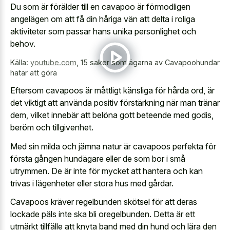
Du som är förälder till en cavapoo är förmodligen
angelägen om att få din håriga vän att delta i roliga
aktiviteter som passar hans unika personlighet och
behov.
Källa:
youtube.com
,
15 saker som ägarna av Cavapoohundar
hatar att göra
Eftersom cavapoos är måttligt känsliga för hårda ord, är
det viktigt att använda positiv förstärkning när man tränar
dem, vilket innebär att belöna gott beteende med godis,
beröm och tillgivenhet.
Med sin milda och jämna natur är cavapoos perfekta för
första gången hundägare eller de som bor i små
utrymmen. De är inte för mycket att hantera och kan
trivas i lägenheter eller stora hus med gårdar.
Cavapoos kräver regelbunden skötsel för att deras
lockade päls inte ska bli oregelbunden. Detta är ett
utmärkt tillfälle att knyta band med din hund och lära den