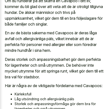
Om du funderar på att skaffa en Cavapoo i ditt liv,
kommer du bli glad över att veta att de är otroligt tillgivna
hundar. De älskar människor och trivs på
uppmärksamhet, vilket gör dem till en bra följeslagare för
både familjer och singlar.
En av de bästa sakerna med Cavapoos är deras låga
avfall och allergivänliga päls, vilket innebär att de är
perfekta för personer med allergier eller som föredrar
mindre hundhår i sina hem.
Deras storlek och anpassningsbarhet gör dem perfekta
för lägenheter och små utrymmen. De behöver inte
mycket utrymme för att springa runt, vilket gör dem till ett
bra val för stadsbor.
Här är några av de viktigaste fördelarna med Cavapoos:
Kärleksfull
Låg utsöndring och allergivänlig päls
Storlek och anpassningsförmåga gör dem bra för
lägenheter och små utrymmen