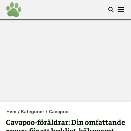
Hem
/
Kategorier
/
Cavapoo
Cavapoo-föräldrar: Din omfattande
resurs för ett lyckligt, hälsosamt