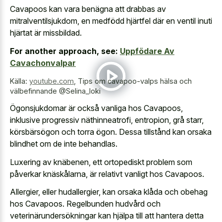
Cavapoos kan vara benägna att drabbas av
mitralventilsjukdom, en medfödd hjärtfel där en ventil inuti
hjärtat är missbildad.
For another approach, see:
Uppfödare Av
Cavachonvalpar
Källa:
youtube.com
,
Tips om cavapoo-valps hälsa och
välbefinnande @Selina_loki
Ögonsjukdomar är också vanliga hos Cavapoos,
inklusive progressiv näthinneatrofi, entropion, grå starr,
körsbärsögon och torra ögon. Dessa tillstånd kan orsaka
blindhet om de inte behandlas.
Luxering av knäbenen, ett ortopediskt problem som
påverkar knäskålarna, är relativt vanligt hos Cavapoos.
Allergier, eller hudallergier, kan orsaka klåda och obehag
hos Cavapoos. Regelbunden hudvård och
veterinärundersökningar kan hjälpa till att hantera detta