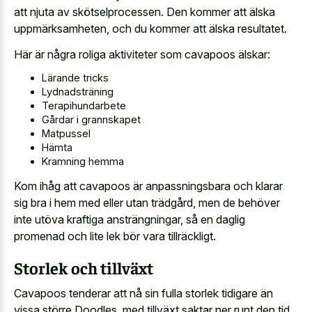
att njuta av skötselprocessen. Den kommer att älska
uppmärksamheten, och du kommer att älska resultatet.
Här är några roliga aktiviteter som cavapoos älskar:
Lärande tricks
Lydnadsträning
Terapihundarbete
Gårdar i grannskapet
Matpussel
Hämta
Kramning hemma
Kom ihåg att cavapoos är anpassningsbara och klarar
sig bra i hem med eller utan trädgård, men de behöver
inte utöva kraftiga ansträngningar, så en daglig
promenad och lite lek bör vara tillräckligt.
Storlek och tillväxt
Cavapoos tenderar att nå sin fulla storlek tidigare än
vissa större Doodles, med tillväxt saktar ner runt den tid