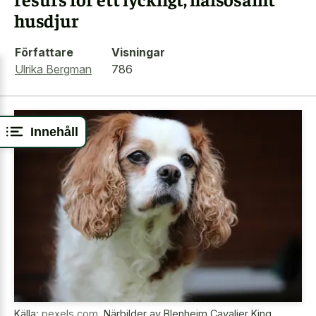
husdjur
Författare
Visningar
Ulrika Bergman
786
Innehåll
Källa:
pexels.com
,
Närbilder av Blenheim Cavalier King