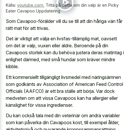
Källa:
youtube.com
,
Titta på detta om din valp är en Picky
Eater Cavapoo Uppdatering
Som Cavapoo-förälder vill du se till att din håriga vän får
rätt mat för att trivas.
Det är viktigt att välja en livsfas-tillämplig mat, oavsett
om det är valp, vuxen eller äldre. Beroende på din
Cavapoos storlek kan du behöva justera deras matintag i
enlighet därmed, med små hundar som kräver mindre
kibble.
Ett kommersiellt tillgängligt livsmedel med näringsämnen
som godkänts av Association of American Feed Control
Officials (AAFCO) är ett bra ställe att börja. Var dock
medveten om att vissa Cavapoos kan ha allergier eller
känslighet för vissa ingredienser.
Du kan också tala med din veterinär om andra variabler
som kan påverka din Cavapoos kost, till exempel ålder,
aktivitetsnivå och nuvarande kroppssammansättning.