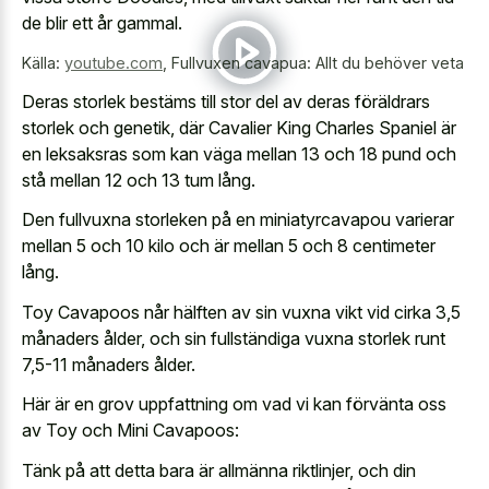
de blir ett år gammal.
Källa:
youtube.com
,
Fullvuxen cavapua: Allt du behöver veta
Deras storlek bestäms till stor del av deras föräldrars
storlek och genetik, där Cavalier King Charles Spaniel är
en leksaksras som kan väga mellan 13 och 18 pund och
stå mellan 12 och 13 tum lång.
Den fullvuxna storleken på en miniatyrcavapou varierar
mellan 5 och 10 kilo och är mellan 5 och 8 centimeter
lång.
Toy Cavapoos når hälften av sin vuxna vikt vid cirka 3,5
månaders ålder, och sin fullständiga vuxna storlek runt
7,5-11 månaders ålder.
Här är en grov uppfattning om vad vi kan förvänta oss
av Toy och Mini Cavapoos:
Tänk på att detta bara är allmänna riktlinjer, och din