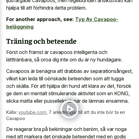
ljusfärgade Cavapoos, men regelbunden ansiktstvätt kan
hjälpa till att förhindra detta problem.
For another approach, see:
Typ Av Cavapoo-
beläggning
Träning och beteende
Först och främst är cavapoos intelligenta och
lätttränbara, så oroa dig inte om du är ny hundägare.
Cavapoos är benägna att drabbas av separationsångest,
vilket kan leda till oönskade beteenden som att tugga
och skälla. För att hjälpa din hund att klara av det, försök
ge dem en mentalt stimulerande aktivitet som en KONG,
slicka matta eller pusselleksak när de lämnas ensamma.
Källa:
youtube.com
,
7 anledningar till att du inte bör ta en
Cavapoo
De reagerar bra på belöningar och beröm, så var noga
med att markera det önskade beteendet med en godis