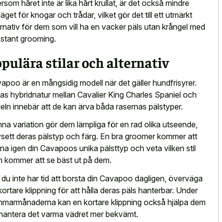
ersom håret inte är lika hårt krullat, är det också mindre
äget för knogar och trådar, vilket gör det till ett utmärkt
ernativ för dem som vill ha en vacker päls utan krångel med
stant grooming.
pulära stilar och alternativ
apoo är en mångsidig modell när det gäller hundfrisyrer.
as hybridnatur mellan Cavalier King Charles Spaniel och
eln innebär att de kan ärva båda rasernas pälstyper.
na variation gör dem lämpliga för en rad olika utseende,
sett deras pälstyp och färg. En bra groomer kommer att
na igen din Cavapoos unika pälsttyp och veta vilken stil
 kommer att se bäst ut på dem.
du inte har tid att borsta din Cavapoo dagligen, överväga
kortare klippning för att hålla deras päls hanterbar. Under
marmånaderna kan en kortare klippning också hjälpa dem
 hantera det varma vädret mer bekvämt.