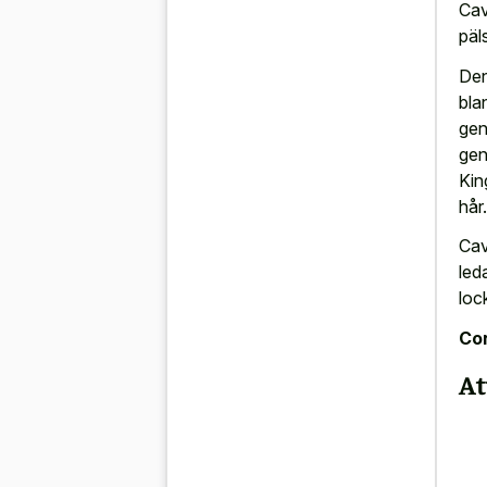
Cav
päl
Den
bla
gen
gen
Kin
hår.
Cav
led
loc
Con
At