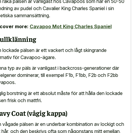
 raka pälsen är vanligast hos Cavapoos som har en 50-50
ndning av pudel och Cavalier King Charles Spaniel i sin
etiska sammansättning.
scover more:
Cavapoo Mot King Charles Spaniel
ullklänning
 lockade pälsen är ett vackert och lågt skingrande
ernativ för Cavapoo-ägare.
na typ av päls är vanligast i backcross-generationer där
elgener dominerar, till exempel F1b, F1bb, F2b och F2bb
vapoos.
lig borstning är ett absolut måste för att hålla den lockade
sen frisk och mattfri.
vy Coat (vågig kappa)
 vågade pälsen är en underbar kombination av lockigt och
t hår, och den beskrivs ofta som någonstans mitt emellan,