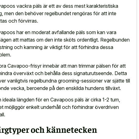
apoos vackra päls är ett av dess mest karakteristiska
g, men den behöver regelbundet rengöras för att inte
tas och förvirras.
apoos har en moderat avfallande päls som kan vara
ägen att mattas om den inte sköts ordentligt. Regelbunden
stning och kamning är viktigt för att förhindra dessa
blem.
bra Cavapoo-frisyr innebär att man trimmar pälsen för att
hindra överväxt och behålla dess signaturutseende. Detta
ver vanligtvis regelbundna grooming-sessioner var sjätte till
onde vecka, beroende på den enskilda hundens tillväxt.
 ideala längden för en Cavapoos päls är cirka 1-2 tum,
ket möjliggör enkelt underhåll och förhindrar överdriven
ll.
ärgtyper och kännetecken