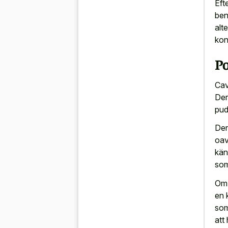
Eft
ben
alt
kon
Po
Cav
Der
pud
Den
oav
kän
som
Om 
en 
som
att