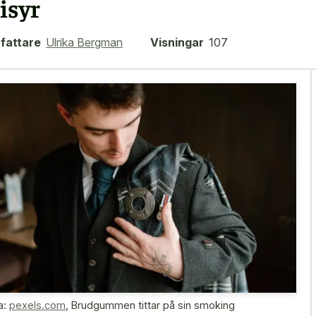
risyr
fattare
Ulrika Bergman
Visningar
107
a:
pexels.com
,
Brudgummen tittar på sin smoking