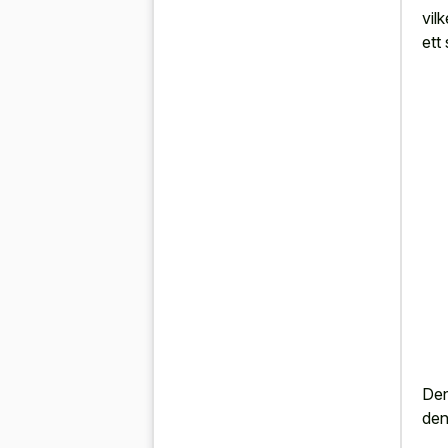
vil
ett
Den
den