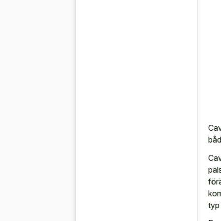
Cav
båd
Cav
päl
för
kom
typ