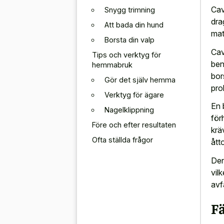
Cav
Snygg trimning
dra
Att bada din hund
mat
Borsta din valp
Cav
Tips och verktyg för
ben
hemmabruk
bor
Gör det själv hemma
pro
Verktyg för ägare
En 
Nagelklippning
för
Före och efter resultaten
krä
Ofta ställda frågor
ått
Den
vil
avfa
F