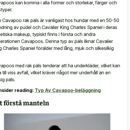
apoos kan komma i alla former och storlekar, färger och
styper.
 Cavapoo rak päls är vanligast hos hundar med en 50-50
ndning av pudel och Cavalier King Charles Spaniel i deras
etiska makeup, typiskt finns i första och andra
erationen Cavapoos. Denna typ av päls liknar Cavalier
g Charles Spaniel förälder med lång, mjuk och silkesilkig
apoos med rak päls tenderar att ha underkläder, vilket kan
a till viss avfall, vilket kräver något mer underhåll än en
kig päls.
sider reading:
Typ Av Cavapoo-beläggning
t förstå manteln