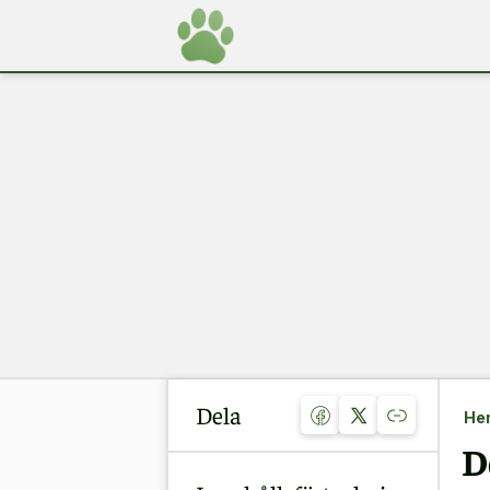
Dela
He
D