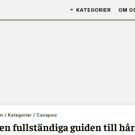
KATEGORIER
OM O
m
/
Kategorier
/
Cavapoo
en fullständiga guiden till hå