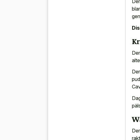
Den
bla
gen
Di
Kr
Den
alt
Den
pud
Ca
Dag
päl
Wa
Den
rak