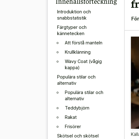
Innehållsförteckning
f
Introduktion och
snabbstatistik
För
Färgtyper och
kännetecken
Att förstå manteln
Krullklänning
Wavy Coat (vågig
kappa)
Populära stilar och
alternativ
Populära stilar och
alternativ
Teddybjörn
Rakat
Frisörer
Käll
Skötsel och skötsel