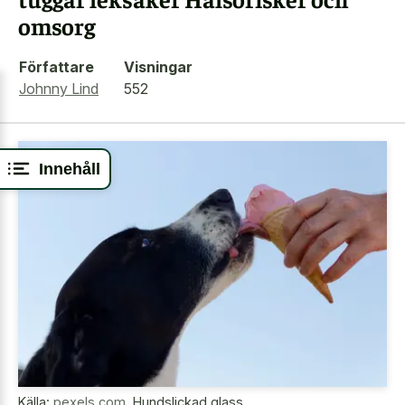
omsorg
Författare
Visningar
Johnny Lind
552
Innehåll
Källa:
pexels.com
,
Hundslickad glass