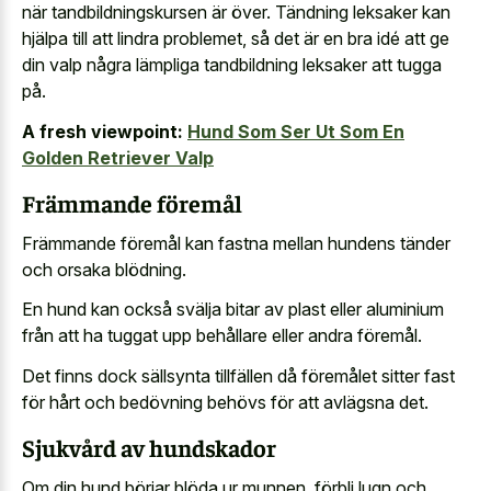
när tandbildningskursen är över. Tändning leksaker kan
hjälpa till att lindra problemet, så det är en bra idé att ge
din valp några lämpliga tandbildning leksaker att tugga
på.
A fresh viewpoint:
Hund Som Ser Ut Som En
Golden Retriever Valp
Främmande föremål
Främmande föremål kan fastna mellan hundens tänder
och orsaka blödning.
En hund kan också svälja bitar av plast eller aluminium
från att ha tuggat upp behållare eller andra föremål.
Det finns dock sällsynta tillfällen då föremålet sitter fast
för hårt och bedövning behövs för att avlägsna det.
Sjukvård av hundskador
Om din hund börjar blöda ur munnen, förbli lugn och