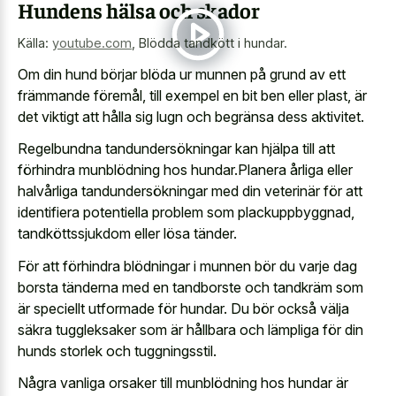
Hundens hälsa och skador
Källa:
youtube.com
,
Blödda tandkött i hundar.
Om din hund börjar blöda ur munnen på grund av ett
främmande föremål, till exempel en bit ben eller plast, är
det viktigt att hålla sig lugn och begränsa dess aktivitet.
Regelbundna tandundersökningar kan hjälpa till att
förhindra munblödning hos hundar.Planera årliga eller
halvårliga tandundersökningar med din veterinär för att
identifiera potentiella problem som plackuppbyggnad,
tandköttssjukdom eller lösa tänder.
För att förhindra blödningar i munnen bör du varje dag
borsta tänderna med en tandborste och tandkräm som
är speciellt utformade för hundar. Du bör också välja
säkra tuggleksaker som är hållbara och lämpliga för din
hunds storlek och tuggningsstil.
Några vanliga orsaker till munblödning hos hundar är