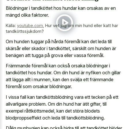
Blödningar i tandköttet hos hundar kan orsakas av en
mängd olika faktorer.
Källa:
youtube.com
,
Hur vet jag om min hund eller katt har
tandköttssjukdom?
Om hunden tuggar på hårda föremål kan det leda till
skärsår eller skador i tandköttet, särskilt om hunden är
benägen att tugga på grova eller vassa föremål.
Främmande föremål kan också orsaka blödningar i
tandköttet hos hundar. Om din hund är nyfiken och gillar
att lägga allt i munnen, kan den svälja ett främmande
föremål som orsakar blödningar.
I vissa fall kan tandköttsblödning vara ett tecken på ett
allvarligare problem. Om din hund har ätit gifter, till
exempel råttköttsmedel, kan det störa blodets
blodproppseffekt och leda till tandköttsblödning.
Dålig munhygien kan också bidra till att tandköttet blöder