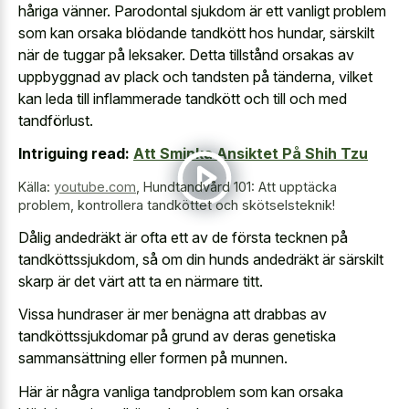
håriga vänner. Parodontal sjukdom är ett vanligt problem
som kan orsaka blödande tandkött hos hundar, särskilt
när de tuggar på leksaker. Detta tillstånd orsakas av
uppbyggnad av plack och tandsten på tänderna, vilket
kan leda till inflammerade tandkött och till och med
tandförlust.
Intriguing read:
Att Sminka Ansiktet På Shih Tzu
Källa:
youtube.com
,
Hundtandvård 101: Att upptäcka
problem, kontrollera tandköttet och skötselsteknik!
Dålig andedräkt är ofta ett av de första tecknen på
tandköttssjukdom, så om din hunds andedräkt är särskilt
skarp är det värt att ta en närmare titt.
Vissa hundraser är mer benägna att drabbas av
tandköttssjukdomar på grund av deras genetiska
sammansättning eller formen på munnen.
Här är några vanliga tandproblem som kan orsaka