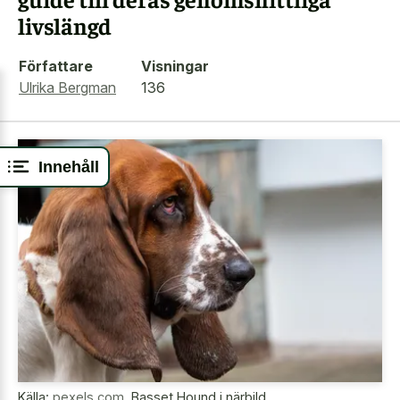
livslängd
Författare
Visningar
Ulrika Bergman
136
Innehåll
Källa:
pexels.com
,
Basset Hound i närbild