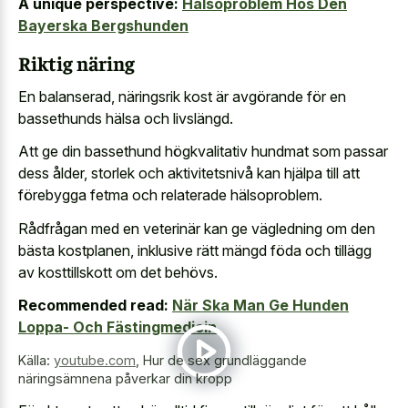
A unique perspective:
Hälsoproblem Hos Den
Bayerska Bergshunden
Riktig näring
En balanserad, näringsrik kost är avgörande för en
bassethunds hälsa och livslängd.
Att ge din bassethund högkvalitativ hundmat som passar
dess ålder, storlek och aktivitetsnivå kan hjälpa till att
förebygga fetma och relaterade hälsoproblem.
Rådfrågan med en veterinär kan ge vägledning om den
bästa kostplanen, inklusive rätt mängd föda och tillägg
av kosttillskott om det behövs.
Recommended read:
När Ska Man Ge Hunden
Loppa- Och Fästingmedicin
Källa:
youtube.com
,
Hur de sex grundläggande
näringsämnena påverkar din kropp