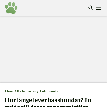
Hem
/
Kategorier
/
Lukthundar
Hur länge lever basshundar? En
guide till deras genomsnittliga