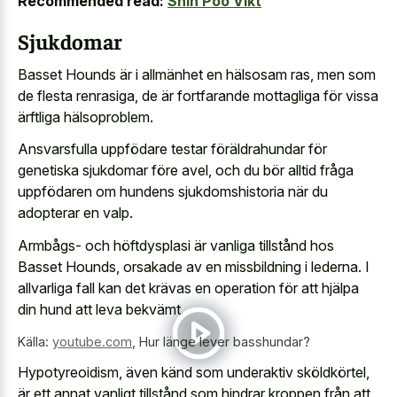
Recommended read:
Shih Poo Vikt
Sjukdomar
Basset Hounds är i allmänhet en hälsosam ras, men som
de flesta renrasiga, de är fortfarande mottagliga för vissa
ärftliga hälsoproblem.
Ansvarsfulla uppfödare testar föräldrahundar för
genetiska sjukdomar före avel, och du bör alltid fråga
uppfödaren om hundens sjukdomshistoria när du
adopterar en valp.
Armbågs- och höftdysplasi är vanliga tillstånd hos
Basset Hounds, orsakade av en missbildning i lederna. I
allvarliga fall kan det krävas en operation för att hjälpa
din hund att leva bekvämt.
Källa:
youtube.com
,
Hur länge lever basshundar?
Hypotyreoidism, även känd som underaktiv sköldkörtel,
är ett annat vanligt tillstånd som hindrar kroppen från att