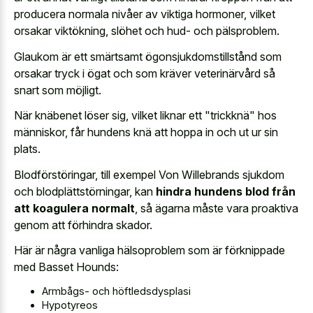
producera normala nivåer av viktiga hormoner, vilket
orsakar viktökning, slöhet och hud- och pälsproblem.
Glaukom är ett smärtsamt ögonsjukdomstillstånd som
orsakar tryck i ögat och som kräver veterinärvård så
snart som möjligt.
När knäbenet löser sig, vilket liknar ett "trickknä" hos
människor, får hundens knä att hoppa in och ut ur sin
plats.
Blodförstöringar, till exempel Von Willebrands sjukdom
och blodplättstörningar, kan
hindra hundens blod från
att koagulera normalt
, så ägarna måste vara proaktiva
genom att förhindra skador.
Här är några vanliga hälsoproblem som är förknippade
med Basset Hounds:
Armbågs- och höftledsdysplasi
Hypotyreos