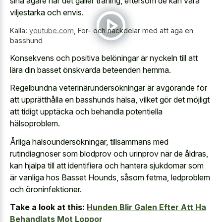
sina ägare när det gäller träning, eftersom de kan vara
viljestarka och envis.
Källa:
youtube.com
,
För- och nackdelar med att äga en
basshund
Konsekvens och positiva belöningar är nyckeln till att
lära din basset önskvärda beteenden hemma.
Regelbundna veterinärundersökningar är avgörande för
att upprätthålla en basshunds hälsa, vilket gör det möjligt
att tidigt upptäcka och behandla potentiella
hälsoproblem.
Årliga hälsoundersökningar, tillsammans med
rutindiagnoser som blodprov och urinprov när de åldras,
kan hjälpa till att identifiera och hantera sjukdomar som
är vanliga hos Basset Hounds, såsom fetma, ledproblem
och öroninfektioner.
Take a look at this:
Hunden Blir Galen Efter Att Ha
Behandlats Mot Loppor