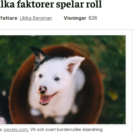
ilka faktorer spelar roll
fattare
Ulrika Bergman
Visningar
828
a:
pexels.com
,
Vit och svart bordercollie-blandning