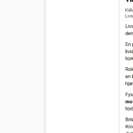
Käll
Liv
Liv
den
En 
liv
för
Rök
en 
hjä
Fys
mot
för
Bri
Kro