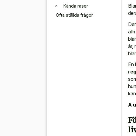
Bla
Kända raser
der
Ofta ställda frågor
De
all
bla
år,
bla
En 
reg
som 
hun
kan
A u
F
li