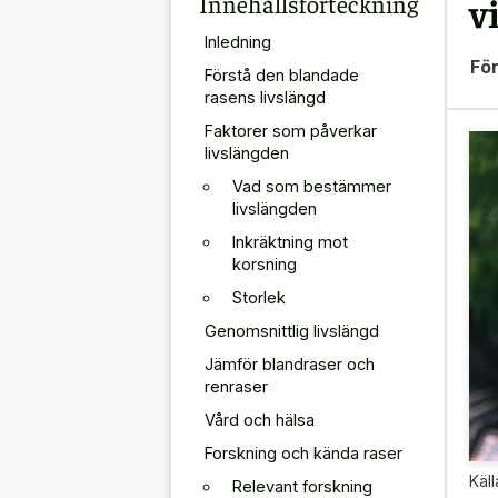
Innehållsförteckning
v
Inledning
För
Förstå den blandade
rasens livslängd
Faktorer som påverkar
livslängden
Vad som bestämmer
livslängden
Inkräktning mot
korsning
Storlek
Genomsnittlig livslängd
Jämför blandraser och
renraser
Vård och hälsa
Forskning och kända raser
Käll
Relevant forskning