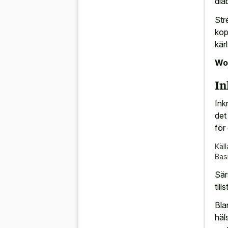
dia
Str
kop
kär
Wor
In
Ink
det
för
Käll
Bas
Sär
til
Bla
häl