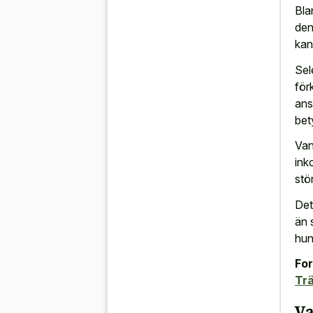
Bla
den
kan
Sel
för
ans
bet
Van
ink
stö
Det
än 
hun
For
Trä
Va