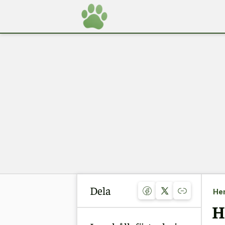
Dela
He
H