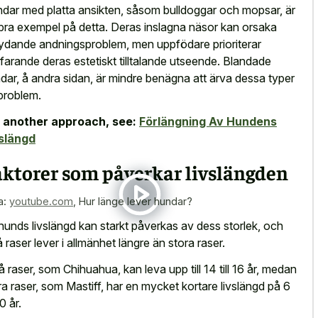
dar med platta ansikten, såsom bulldoggar och mopsar, är
 bra exempel på detta. Deras inslagna näsor kan orsaka
ydande andningsproblem, men uppfödare prioriterar
tfarande deras estetiskt tilltalande utseende. Blandade
dar, å andra sidan, är mindre benägna att ärva dessa typer
problem.
 another approach, see:
Förlängning Av Hundens
slängd
aktorer som påverkar livslängden
a:
youtube.com
,
Hur länge lever hundar?
hunds livslängd kan starkt påverkas av dess storlek, och
 raser lever i allmänhet längre än stora raser.
 raser, som Chihuahua, kan leva upp till 14 till 16 år, medan
ra raser, som Mastiff, har en mycket kortare livslängd på 6
10 år.