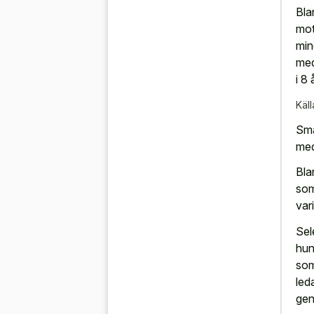
Bla
mot
min
med
i 8 
Käll
Små
med
Bla
som
var
Sel
hun
som
led
gen