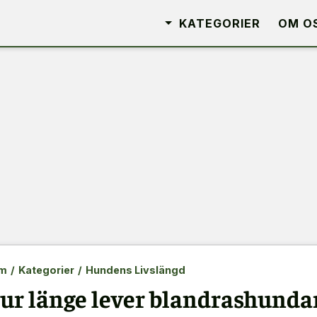
KATEGORIER
OM O
m
/
Kategorier
/
Hundens Livslängd
ur länge lever blandrashundar