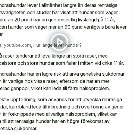
ndrashundar lever i allmänhet längre än deras renrasiga
svarigheter, och studier har visat att hundar som väger
dre än 20 pund har en genomsnittlig livslängd på 11 år,
an hundar som väger mer än 90 pund vanligtvis bara lever
år.
a:
youtube.com
,
Hur länge lever hundar?
 raser tenderar att leva längre än stora raser, med
elstora och stora hundar som faller i mitten vid cirka 11 år.
ndrashundar har en lägre risk att ärva genetiska sjukdomar
 är vanliga hos vissa raser, eftersom de har en mer
ierad genpool, vilket kan leda till färre hälsoproblem.
ektiv uppfödning, som används för att utveckla renrasiga
dar, kan ibland leda till inbredning och överföring av gener
 är förknippade med allvarliga hälsoproblem, vilket kan
a till att renrasiga hundar har en högre förekomst av
etiska sjukdomar.