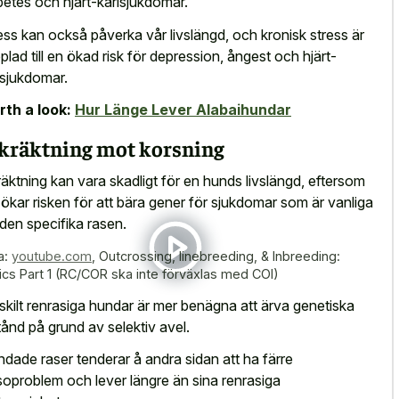
betes och hjärt-kärlsjukdomar.
ess kan också påverka vår livslängd, och kronisk stress är
plad till en ökad risk för depression, ångest och hjärt-
lsjukdomar.
th a look:
Hur Länge Lever Alabaihundar
kräktning mot korsning
räktning kan vara skadligt för en hunds livslängd, eftersom
 ökar risken för att bära gener för sjukdomar som är vanliga
 den specifika rasen.
a:
youtube.com
,
Outcrossing, linebreeding, & Inbreeding:
ics Part 1 (RC/COR ska inte förväxlas med COI)
skilt renrasiga hundar är mer benägna att ärva genetiska
lstånd på grund av selektiv avel.
ndade raser tenderar å andra sidan att ha färre
soproblem och lever längre än sina renrasiga