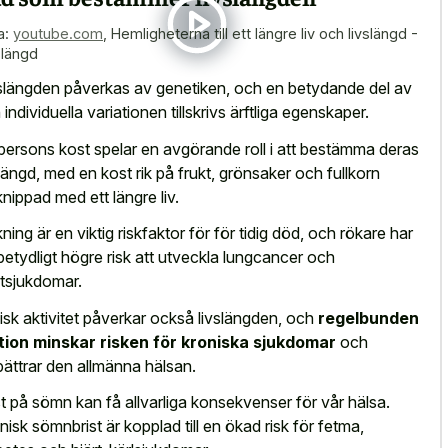
a:
youtube.com
,
Hemligheterna till ett längre liv och livslängd -
slängd
slängden påverkas av genetiken, och en betydande del av
 individuella variationen tillskrivs ärftliga egenskaper.
persons kost spelar en avgörande roll i att bestämma deras
slängd, med en kost rik på frukt, grönsaker och fullkorn
knippad med ett längre liv.
ning är en viktig riskfaktor för för tidig död, och rökare har
betydligt högre risk att utveckla lungcancer och
rtsjukdomar.
isk aktivitet påverkar också livslängden, och
regelbunden
ion minskar risken för kroniska sjukdomar
och
bättrar den allmänna hälsan.
st på sömn kan få allvarliga konsekvenser för vår hälsa.
nisk sömnbrist är kopplad till en ökad risk för fetma,