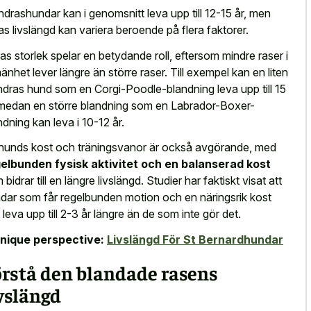
ndrashundar kan i genomsnitt leva upp till 12-15 år, men
as livslängd kan variera beroende på flera faktorer.
ras
storlek spelar en betydande roll
, eftersom mindre raser i
mänhet lever längre än större raser. Till exempel kan en liten
ndras hund som en Corgi-Poodle-blandning leva upp till 15
 medan en större blandning som en Labrador-Boxer-
ndning kan leva i 10-12 år.
hunds kost och träningsvanor är också avgörande, med
elbunden fysisk aktivitet och en balanserad kost
bidrar till en längre livslängd. Studier har faktiskt visat att
dar som får regelbunden motion och en näringsrik kost
 leva upp till 2-3 år längre än de som inte gör det.
nique perspective:
Livslängd För St Bernardhundar
örstå den blandade rasens
vslängd