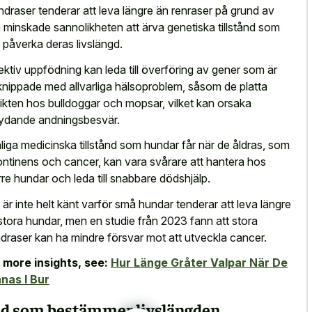
ndraser tenderar att leva längre än renraser på grund av
 minskade sannolikheten att ärva genetiska tillstånd som
 påverka deras livslängd.
ektiv uppfödning kan leda till överföring av gener som är
knippade med allvarliga hälsoproblem, såsom de platta
ikten hos bulldoggar och mopsar, vilket kan orsaka
ydande andningsbesvär.
liga medicinska tillstånd som hundar får när de åldras, som
ontinens och cancer, kan vara svårare att hantera hos
rre hundar och leda till snabbare dödshjälp.
 är inte helt känt varför små hundar tenderar att leva längre
stora hundar, men en studie från 2023 fann att stora
draser kan ha mindre försvar mot att utveckla cancer.
 more insights, see:
Hur Länge Gråter Valpar När De
nas I Bur
d som bestämmer livslängden