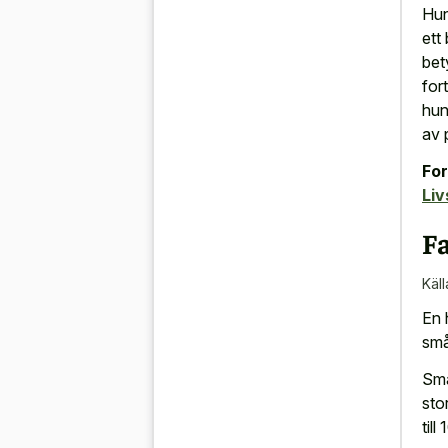
Hun
ett
bet
for
hun
av 
For
Liv
F
Käll
En 
små
Små
sto
till 