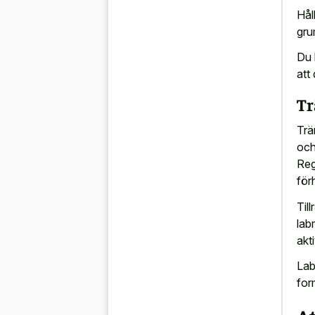
Hål
gru
Du b
att
Tr
Trä
och
Reg
för
Till
lab
akt
Lab
for