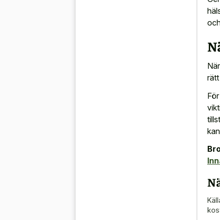
häl
och 
N
När
rät
För
vik
til
kan
Bro
Inn
Nä
Käll
kos