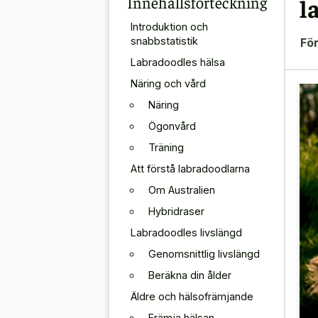
Innehållsförteckning
l
Introduktion och
snabbstatistik
För
Labradoodles hälsa
Näring och vård
Näring
Ögonvård
Träning
Att förstå labradoodlarna
Om Australien
Hybridraser
Labradoodles livslängd
Genomsnittlig livslängd
Beräkna din ålder
Äldre och hälsofrämjande
Främja hälsan