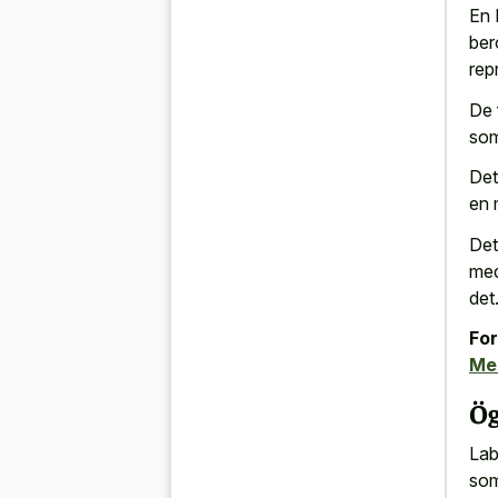
En 
ber
rep
De 
som
Det
en 
Det
med
det
For
Me
Ög
Lab
som