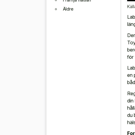
Käll
Äldre
Lab
län
Der
Toy
ber
för
Lab
en 
båd
Reg
din
hål
du 
häl
For