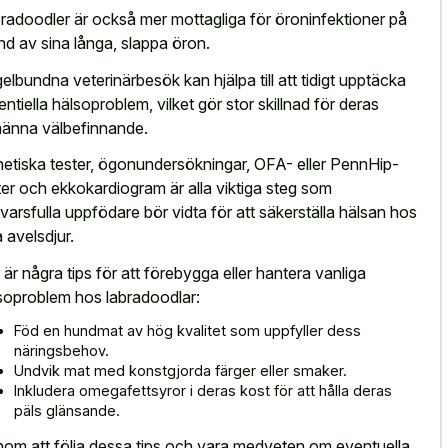
radoodler är också mer mottagliga för öroninfektioner på
nd av sina långa, slappa öron.
elbundna veterinärbesök kan hjälpa till att tidigt upptäcka
entiella hälsoproblem, vilket gör stor skillnad för deras
männa välbefinnande.
etiska tester, ögonundersökningar, OFA- eller PennHip-
ter och ekkokardiogram är alla viktiga steg som
varsfulla uppfödare bör vidta för att säkerställa hälsan hos
a avelsdjur.
 är några tips för att förebygga eller hantera vanliga
soproblem hos labradoodlar:
Föd en hundmat av hög kvalitet som uppfyller dess
näringsbehov.
Undvik mat med konstgjorda färger eller smaker.
Inkludera omegafettsyror i deras kost för att hålla deras
päls glänsande.
om att följa dessa tips och vara medveten om eventuella