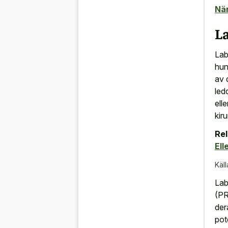
När
L
Lab
hun
av 
led
ell
kiru
Rel
Ell
Käll
Lab
(PR
der
pote