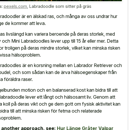
a:
pexels.com
,
Labradoodle som sitter på gräs
radoodler är en älskad ras, och många av oss undrar hur
ge de kommer att leva.
as livslängd kan variera beroende på deras storlek, med
 och Mini Labradoodles lever upp till 15 år eller mer. Detta
or troligen på deras mindre storlek, vilket kan minska risken
 vissa hälsoproblem.
radoodles är en korsning mellan en Labrador Retriever och
pudel, och som sådan kan de ärva hälsoegenskaper från
a föräldra raser.
elbunden motion och en balanserad kost kan bidra till att
 labradoodle lever ett långt och hälsosamt liv. Genom att
la koll på deras vikt och ge dem gott om fysisk aktivitet kan
bidra till att minska risken för fetma och relaterade
soproblem.
 another approach, see:
Hur Länge Gråter Valpar