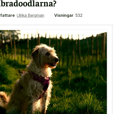
abradoodlarna?
fattare
Ulrika Bergman
Visningar
532