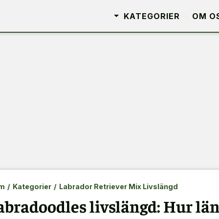
KATEGORIER
OM O
m
/
Kategorier
/
Labrador Retriever Mix Livslängd
abradoodles livslängd: Hur län