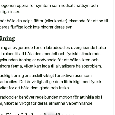
l ögonen öppna för symtom som
nedsatt nattsyn och
mliga linser
.
ör hålla din valps flätor (eller kanter) trimmade för att se till
 deras fluffiga lock inte hindrar deras syn.
äning
ning är avgörande för en labradoodles övergripande hälsa
 hjälper till att hålla dem mentalt och fysiskt stimulerade.
elbunden träning är nödvändig för att hålla vikten och
hindra fetma, vilket kan leda till allvarligare hälsoproblem.
räcklig träning är särskilt viktigt för aktiva raser som
radoodles. Det är viktigt att ge dem tillräckligt med fysisk
ivitet för att hålla dem glada och friska.
radoodler behöver regelbunden motion för att hålla sig i
m, vilket är viktigt för deras allmänna välbefinnande.