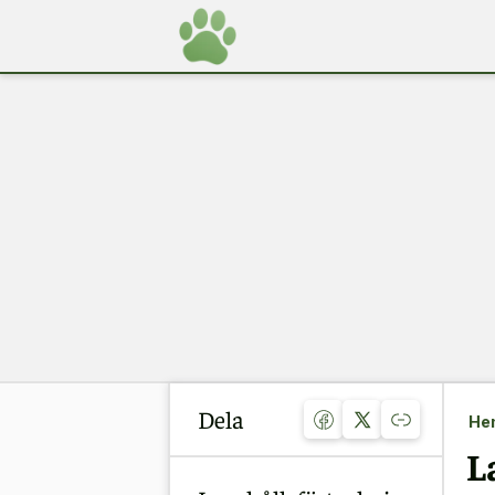
Dela
He
L