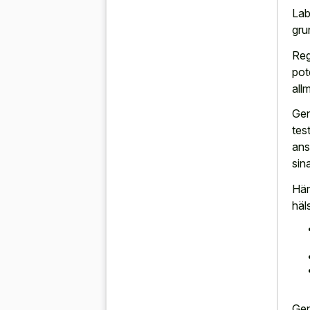
Lab
gru
Reg
pot
all
Gen
tes
ans
sin
Här
häl
Gen