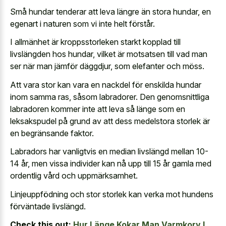
Små hundar tenderar att leva längre än stora hundar, en
egenart i naturen som vi inte helt förstår.
I allmänhet är kroppsstorleken starkt kopplad till
livslängden hos hundar, vilket är motsatsen till vad man
ser när man jämför däggdjur, som elefanter och möss.
Att vara stor kan vara en nackdel för enskilda hundar
inom samma ras, såsom labradorer. Den genomsnittliga
labradoren kommer inte att leva så länge som en
leksakspudel på grund av att dess medelstora storlek är
en begränsande faktor.
Labradors har vanligtvis en median livslängd mellan 10-
14 år, men vissa individer kan nå upp till 15 år gamla med
ordentlig vård och uppmärksamhet.
Linjeuppfödning och stor storlek kan verka mot hundens
förväntade livslängd.
Check this out:
Hur Länge Kokar Man Varmkorv I