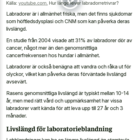
Källa:
youtube.com
,
Hur länge lever labradorretrivrar?
Labradorer är i allmänhet friska, men det finns sjukdomar
som höftledsdysplasi och CNM som kan påverka deras
livslängd.
En studie från 2004 visade att 31% av labradorer dör av
cancer, något mer än den genomsnittliga
cancerfrekvensen hos hundar i allmänhet.
Labradorer är också benägna att vandra och råka ut för
olyckor, vilket kan påverka deras förväntade livslängd
avsevärt.
Rasens genomsnittliga livslängd är typiskt mellan 10-14
år, men med rätt vård och uppmärksamhet har vissa
labradorer varit kända för att leva upp till 27 år och 3
månader.
Livslängd för laboratorieblandning
Labblandningar kan ha en längre livslängd än stamtavla