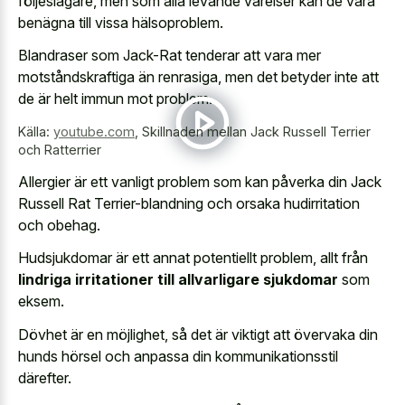
följeslagare, men som alla levande varelser kan de vara
benägna till vissa hälsoproblem.
Blandraser som Jack-Rat tenderar att vara mer
motståndskraftiga än renrasiga, men det betyder inte att
de är helt immun mot problem.
Källa:
youtube.com
,
Skillnaden mellan Jack Russell Terrier
och Ratterrier
Allergier är ett vanligt problem som kan påverka din Jack
Russell Rat Terrier-blandning och orsaka hudirritation
och obehag.
Hudsjukdomar är ett annat potentiellt problem, allt från
lindriga irritationer till allvarligare sjukdomar
som
eksem.
Dövhet är en möjlighet, så det är viktigt att övervaka din
hunds hörsel och anpassa din kommunikationsstil
därefter.