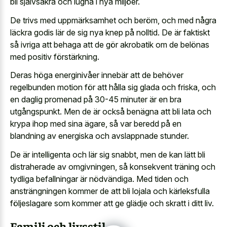
bli självsäkra och lugna i nya miljöer.
De trivs med uppmärksamhet och beröm, och med några
läckra godis lär de sig nya knep på nolltid. De är faktiskt
så ivriga att behaga att de gör akrobatik om de belönas
med positiv förstärkning.
Deras höga energinivåer innebär att de behöver
regelbunden motion för att hålla sig glada och friska, och
en daglig promenad på 30-45 minuter är en bra
utgångspunkt. Men de är också benägna att bli lata och
krypa ihop med sina ägare, så var beredd på en
blandning av energiska och avslappnade stunder.
De är intelligenta och lär sig snabbt, men de kan lätt bli
distraherade av omgivningen, så konsekvent träning och
tydliga befallningar är nödvändiga. Med tiden och
ansträngningen kommer de att bli lojala och kärleksfulla
följeslagare som kommer att ge glädje och skratt i ditt liv.
Familj och livsstil