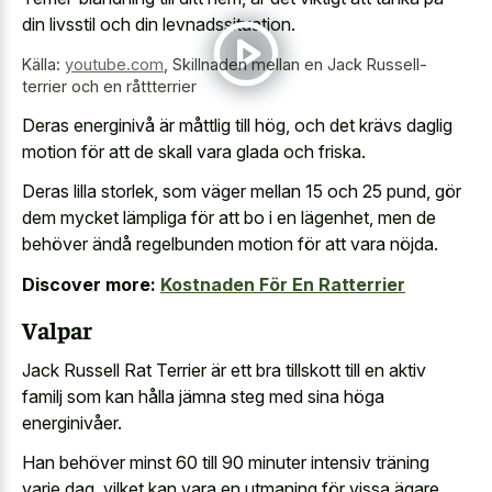
din livsstil och din levnadssituation.
Källa:
youtube.com
,
Skillnaden mellan en Jack Russell-
terrier och en råttterrier
Deras energinivå är måttlig till hög, och det krävs daglig
motion för att de skall vara glada och friska.
Deras lilla storlek, som väger mellan 15 och 25 pund, gör
dem mycket lämpliga för att bo i en lägenhet, men de
behöver ändå regelbunden motion för att vara nöjda.
Discover more:
Kostnaden För En Ratterrier
Valpar
Jack Russell Rat Terrier är ett bra tillskott till en aktiv
familj som kan hålla jämna steg med sina höga
energinivåer.
Han behöver minst 60 till 90 minuter intensiv träning
varje dag, vilket kan vara en utmaning för vissa ägare.