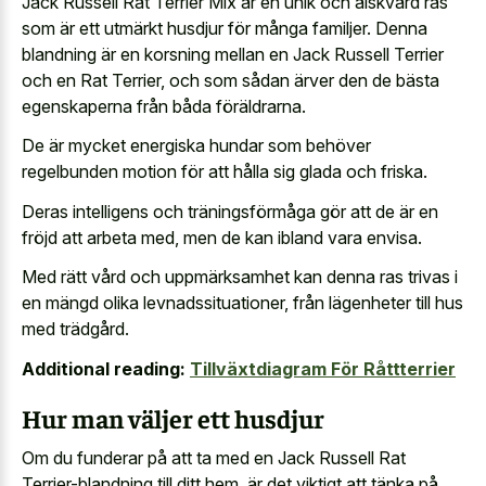
Jack Russell Rat Terrier Mix är en unik och älskvärd ras
som är ett utmärkt husdjur för många familjer. Denna
blandning är en korsning mellan en Jack Russell Terrier
och en Rat Terrier, och som sådan ärver den de bästa
egenskaperna från båda föräldrarna.
De är mycket energiska hundar som behöver
regelbunden motion för att hålla sig glada och friska.
Deras intelligens och träningsförmåga gör att de är en
fröjd att arbeta med, men de kan ibland vara envisa.
Med rätt vård och uppmärksamhet kan denna ras trivas i
en mängd olika levnadssituationer, från lägenheter till hus
med trädgård.
Additional reading:
Tillväxtdiagram För Råttterrier
Hur man väljer ett husdjur
Om du funderar på att ta med en Jack Russell Rat
Terrier-blandning till ditt hem, är det viktigt att tänka på